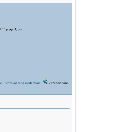
í 1x za 5 let.
vi
Stěžovat si na moderátora
Zaznamenáno