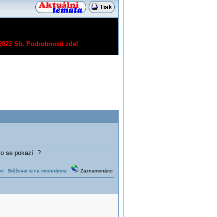
/2022 Sb.
Podrobnosti zde!
ko se pokazí ?
vi
Stěžovat si na moderátora
Zaznamenáno