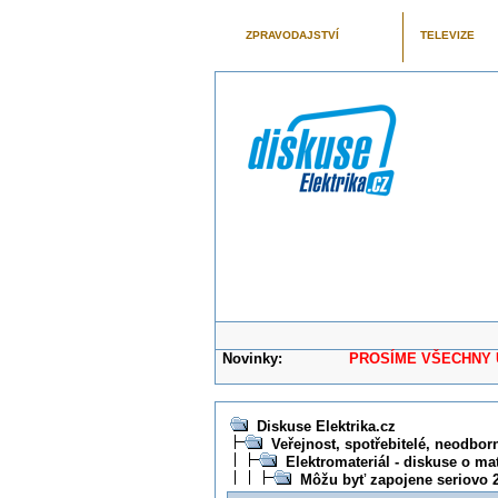
ZPRAVODAJSTVÍ
TELEVIZE
Novinky:
PROSÍME VŠECHNY UŽIVAT
Diskuse Elektrika.cz
Veřejnost, spotřebitelé, neodborní
Elektromateriál - diskuse o mat
Môžu byť zapojene seriovo 2