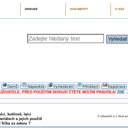
DISKUSE
DOKUMENTY
O NÁS
ELE, PŘED POUŽITÍM DISKUSÍ ČTĚTE MÍSTNÍ PRAVIDLA!
ZDE ..
ci, kutilové, laici
0 uživatelů a 1 Host pr
eriálech a jejich použití
 fička za sebou ?