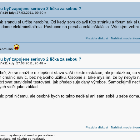
u byť zapojene seriovo 2 fička za sebou ?
 #10 kdy:
27.03.2011, 09:50 »
ak srandu si určite nerobím. Od kedy som objavil túto stránku a fórum tak s
 dome elektroinštalá
cia. Postupne sa prerába celá inštalácia. Všetkým veľm
Pravidla diskusí
Nahlásit moderátoro
o Arduino
u byť zapojene seriovo 2 fička za sebou ?
 #11 kdy:
27.03.2011, 20:48 »
bré, že se snažíte o zlepšení stavu vaší elektroinstala
ce, ale je otázkou, co 
 chránič navíc, bez nějakého užitku. Osobně si také myslím, že by nebylo na
ržovat pravidelné testování, jak předepisuje daný výrobce. Samozřejmě necha
ch viděl jako základ.
nic proti ničemu, ale osobně bych to takto nedělal ani sám sobě u sebe doma
Pravidla diskusí
Nahlásit moderátoro
stní systémy, od návrhu po realizaci.
talace, od návrhu po realizaci.