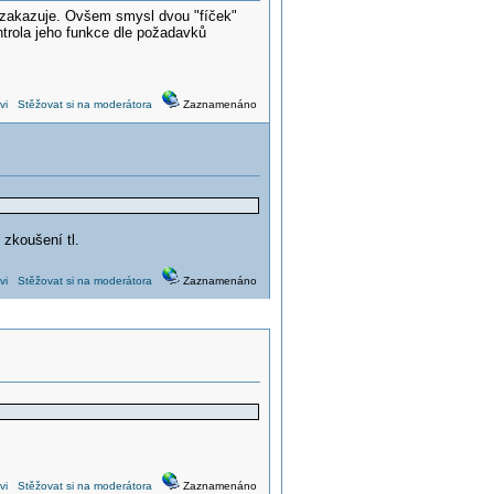
 nezakazuje. Ovšem smysl dvou "fíček"
ntrola jeho funkce dle požadavků
vi
Stěžovat si na moderátora
Zaznamenáno
 zkoušení tl.
vi
Stěžovat si na moderátora
Zaznamenáno
vi
Stěžovat si na moderátora
Zaznamenáno