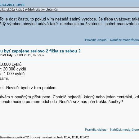
6.03.2011, 19:18
ka skúša každý týždeň všetky chrániče
o je dost často, to pokud vím nežádá žádný výrobce. Je třeba uvažovat také 
ždý výrobce obvykle udává také mechanickou životnost - počet pracovních cy
Pravidla diskusí
Nahlásit moderátoro
u byť zapojene seriovo 2 fička za sebou ?
 #9 kdy:
27.03.2011, 09:29 »
0.000 cyklů.
: 20.000 cyklů
: 1.000 cyklů
 sami.
let. Neviděl bych v tom problém.
ávám s opačným přístupem. Chránič nejraději žádný nebo jeden centrální, kd
omenuto hodinu po mém odchodu. Nedělá si z nás pán trošku šoufky?
Pravidla diskusí
Nahlásit moderátoro
zařízení/energetika/TZ budov), revizní technik E1A, E1B, E1-C2