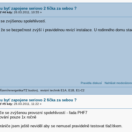
u byť zapojene seriovo 2 fička za sebou ?
 #4 kdy:
26.03.2011, 10:55 »
 se zvýšenou spolehlivostí.
e se bezpečnost zvýší i pravidelnou revizí instalace. U rodinného domu stač
Pravidla diskusí
Nahlásit moderátoro
zařízení/energetika/TZ budov), revizní technik E1A, E1B, E1-C2
u byť zapojene seriovo 2 fička za sebou ?
 #5 kdy:
26.03.2011, 11:22 »
če se zvýšenou provozní spolehlivostí - řada PHF7
tování pouze 1x ročně
ániče jsem ještě neviděl aby se nemusel pravidelně testovat tlačítkem.