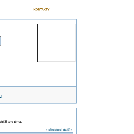
KONTAKTY
.!
ohlíží toto téma.
« předchozí
další »