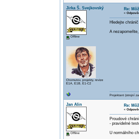
Jirka Š. Svejkovský
Re: Môž
«
Odpověď
Hledejte chránič
A nezapomeňte, ž
Offline
Chomutov, projekty, revize
E1A, E1B, E1-C2
Projektant (strojní 
Jan Alin
Re: Môž
«
Odpověď
Proudové chráni
- pravidelné tes
U normálního chr
Offline