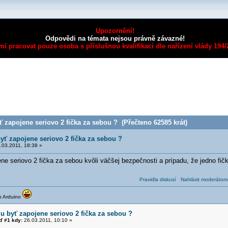
Upozornění!
Odpovědi na témata nejsou právně závazné!
mí pracovat pouze osoba s příslušnou kvalifikací dle nařízení vlády 194
 zapojene seriovo 2 fička za sebou ? (Přečteno 62585 krát)
ť zapojene seriovo 2 fička za sebou ?
03.2011, 18:38 »
ne seriovo 2 fička za sebou kvôli väčšej bezpečnosti a prípadu, že jedno fič
Pravidla diskusí
Nahlásit moderátoro
o Arduino
u byť zapojene seriovo 2 fička za sebou ?
 #1 kdy:
26.03.2011, 10:10 »