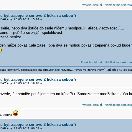
Pravidla diskusí
Nahlásit moderátoro
u byť zapojene seriovo 2 fička za sebou ?
 #6 kdy:
26.03.2011, 15:14 »
série, nebo dva jističe do série ničemu neodporují \třeba v rozvaděči/.....
čemu....jist
ě že se zvýší spolehlivost..
.
zené peníze.....
jeden může pokazit,ale zase i oba dva se mohou pokazit zejména pokud bude v
Pravidla diskusí
Nahlásit moderátoro
ala
ce domovní, specializace na zdravotnické rozvody... revize ve zdravotnictví ...už přes 40 let pra
u byť zapojene seriovo 2 fička za sebou ?
 #7 kdy:
26.03.2011, 19:18 »
ovede, 2 chrániče použijeme len na kúpeľňu. Samozrejme manželka skúša k
Pravidla diskusí
Nahlásit moderátoro
o Arduino
u byť zapojene seriovo 2 fička za sebou ?
 #8 kdy:
27.03.2011, 06:59 »