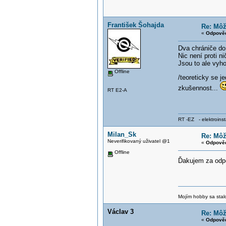
František Šohajda
Re: Môž
«
Odpověď
Dva chrániče do 
Nic není proti ni
Jsou to ale vyho
Offline
/teoreticky se 
zkušennost...
RT E2-A
RT -EZ - elektroinst
Milan_Sk
Re: Môž
Neverifikovaný uživatel @1
«
Odpověď
Offline
Ďakujem za odp
Mojím hobby sa stal
Václav 3
Re: Môž
«
Odpověď