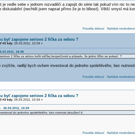
át je vedle sebe v jednom rozvaděči a zapojit do série tak pokud vím nic to
 diskutabilní (nechtěl jsem napsat přímo že je to blbost). Větší smysl má ko
Pravidla diskusí
Nahlásit moderátoro
u byť zapojene seriovo 2 fička za sebou ?
 #2 kdy:
26.03.2011, 10:29 »
5.03.2011, 18:38
eriovo 2 fička za sebou kvôli väčšej bezpečnosti a prípadu, že jedno fičko se pokazí ?
 zvýšíte, raději bych ovšem investoval do jednoho spolehlivého, bez nutnosti
Pravidla diskusí
Nahlásit moderátoro
u byť zapojene seriovo 2 fička za sebou ?
 #3 kdy:
26.03.2011, 10:34 »
c. 26.03.2011, 10:29
nvestoval do jednoho spolehlivého, bez nutnosti zkoušení tl.
Pravidla diskusí
Nahlásit moderátoro