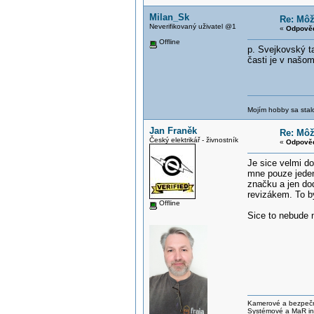
Milan_Sk
Re: Môž
Neverifikovaný uživatel @1
«
Odpověď
Offline
p. Svejkovský t
časti je v našom
Mojím hobby sa stal
Jan Franěk
Re: Môž
Český elektrikář - živnostník
«
Odpověď
Je sice velmi do
mne pouze jeden
značku a jen dod
revizákem. To by
Offline
Sice to nebude 
Kamerové a bezpečno
Systémové a MaR ins