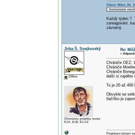
Citace: Milan_Sk 2
Samozrejme manžel
Každý týden ? T
zareagování, ka
závratný.
Jirka Š. Svejkovský
Re: Môž
«
Odpověď
Chrániče OEZ: 1
Chrániče Moeller
Chrániče Bonega
další si najděte
Offline
To je 20 až 400 
Obvykle se setk
tlačítko je zap
Chomutov, projekty, revize
E1A, E1B, E1-C2
Projektant (strojní 