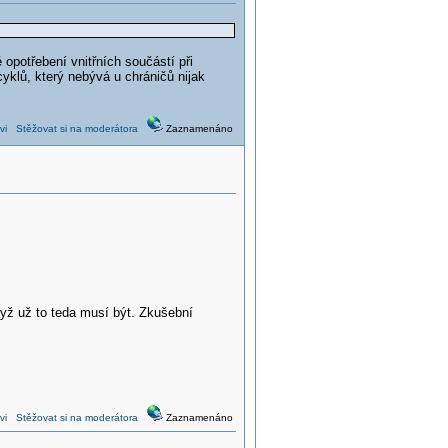
opotřebení vnitřních součástí při
klů, který nebývá u chráničů nijak
vi
Stěžovat si na moderátora
Zaznamenáno
yž už to teda musí být. Zkušební
vi
Stěžovat si na moderátora
Zaznamenáno