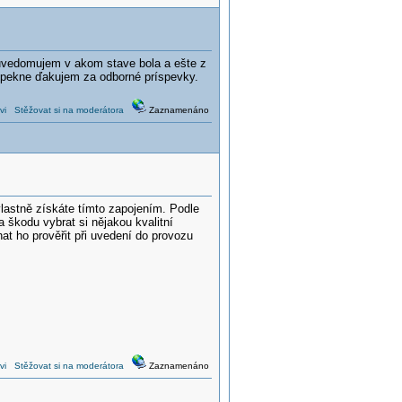
i uvedomujem v akom stave bola a ešte z
i pekne ďakujem za odborné príspevky.
vi
Stěžovat si na moderátora
Zaznamenáno
vlastně získáte tímto zapojením. Podle
 škodu vybrat si nějakou kvalitní
t ho prověřit při uvedení do provozu
.
vi
Stěžovat si na moderátora
Zaznamenáno