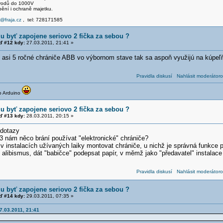
svodů do 1000V
pění i ochraně majetku.
e@fraja.cz
, tel: 728171585
u byť zapojene seriovo 2 fička za sebou ?
 #12 kdy:
27.03.2011, 21:41 »
y asi 5 ročné chrániče ABB vo výbornom stave tak sa aspoň využijú na kúpeľ
Pravidla diskusí
Nahlásit moderátoro
o Arduino
u byť zapojene seriovo 2 fička za sebou ?
 #13 kdy:
28.03.2011, 20:15 »
/dotazy
3 nám něco brání používat "elektronické" chrániče?
r v instalacích užívaných laiky montovat chrániče, u nichž je správná funk
tý alibismus, dát "babičce" podepsat papír, v měmž jako "předavatel" instalace
Pravidla diskusí
Nahlásit moderátoro
u byť zapojene seriovo 2 fička za sebou ?
 #14 kdy:
29.03.2011, 07:35 »
7.03.2011, 21:41