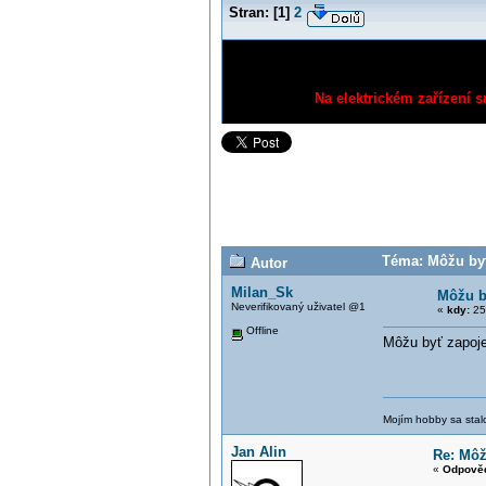
Stran:
[
1
]
2
Na elektrickém zařízení s
Téma: Môžu byť
Autor
Milan_Sk
Môžu by
Neverifikovaný uživatel @1
«
kdy:
25.
Offline
Môžu byť zapoje
Mojím hobby sa stal
Jan Alin
Re: Môž
«
Odpověď