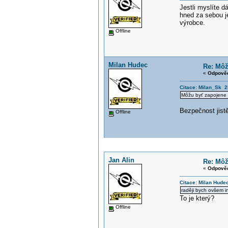
Jestli myslíte d
hned za sebou je
výrobce.
Offline
Milan Hudec
Re: Môž
«
Odpověď
Citace: Milan_Sk 2
Môžu byť zapojene s
Bezpečnost jistě
Offline
Jan Alin
Re: Môž
«
Odpověď
Citace: Milan Hude
raději bych ovšem i
To je který?
Offline