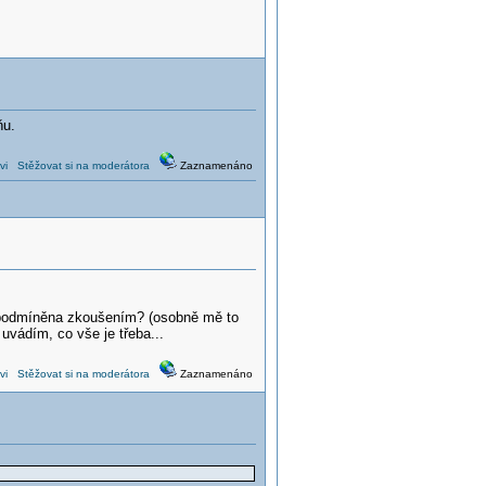
ňu.
vi
Stěžovat si na moderátora
Zaznamenáno
ce podmíněna zkoušením? (osobně mě to
 uvádím, co vše je třeba...
vi
Stěžovat si na moderátora
Zaznamenáno