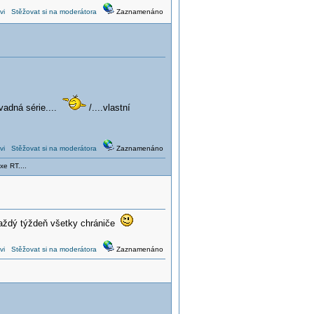
vi
Stěžovat si na moderátora
Zaznamenáno
adná série....
/....vlastní
vi
Stěžovat si na moderátora
Zaznamenáno
xe RT....
aždý týždeň všetky chrániče
vi
Stěžovat si na moderátora
Zaznamenáno