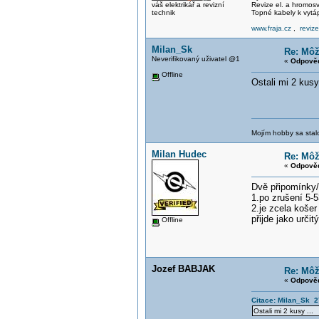
váš elektrikář a revizní
Revize el. a hromo
technik
Topné kabely k vytá
www.fraja.cz
,
reviz
Milan_Sk
Re: Môž
Neverifikovaný uživatel @1
«
Odpověď
Offline
Ostali mi 2 kus
Mojím hobby sa stal
Milan Hudec
Re: Môž
«
Odpověď
Dvě připomínky
1.po zrušení 5-5
2.je zcela koše
přijde jako urči
Offline
Jozef BABJAK
Re: Môž
«
Odpověď
Citace: Milan_Sk 2
Ostali mi 2 kusy ...