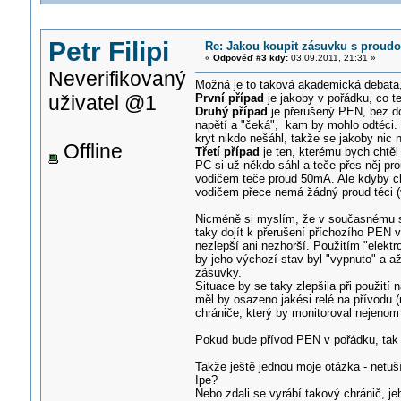
Petr Filipi
Re: Jakou koupit zásuvku s proud
«
Odpověď #3 kdy:
03.09.2011, 21:31 »
Neverifikovaný
Možná je to taková akademická debata, 
uživatel @1
První případ
je jakoby v pořádku, co 
Druhý případ
je přerušený PEN, bez do
napětí a "čeká", kam by mohlo odtéci. 
kryt nikdo nešáhl, takže se jakoby ni
Offline
Třetí případ
je ten, kterému bych chtěl
PC si už někdo sáhl a teče přes něj p
vodičem teče proud 50mA. Ale kdyby ch
vodičem přece nemá žádný proud téci (
Nicméně si myslím, že v současnému s
taky dojít k přerušení příchozího PEN v
nezlepší ani nezhorší. Použitím "elektr
by jeho výchozí stav byl "vypnuto" a až
zásuvky.
Situace by se taky zlepšila při použití 
měl by osazeno jakési relé na přívodu (
chrániče, který by monitoroval nejenom ro
Pokud bude přívod PEN v pořádku, tak si
Takže ještě jednou moje otázka - netušít
Ipe?
Nebo zdali se vyrábí takový chránič, je