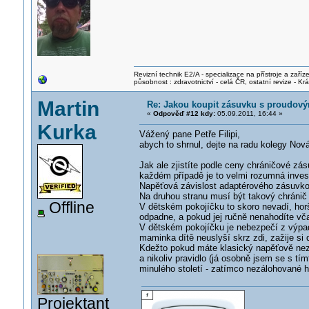
Revizní technik E2/A - specializace na přístroje a zaříze
působnost : zdravotnictví - celá ČR, ostatní revize - K
Martin
Re: Jakou koupit zásuvku s proudov
«
Odpověď #12 kdy:
05.09.2011, 16:44 »
Kurka
Vážený pane Petře Filipi,
abych to shrnul, dejte na radu kolegy No
Jak ale zjistíte podle ceny chráničové zá
každém případě je to velmi rozumná inves
Napěťová závislost adaptérového zásuvkov
Na druhou stranu musí být takový chránič 
Offline
V dětském pokojíčku to skoro nevadí, horší
odpadne, a pokud jej ručně nenahodíte vča
V dětském pokojíčku je nebezpečí z výpad
maminka dítě neuslyší skrz zdi, zažije si 
Kdežto pokud máte klasický napěťově nezá
a nikoliv pravidlo (já osobně jsem se s t
minulého století - zatímco nezálohované h
Projektant