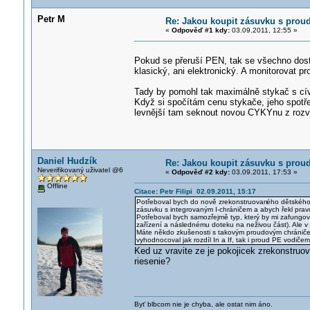
Petr M
Re: Jakou koupit zásuvku s pro
«
Odpověď #1 kdy:
03.09.2011, 12:55 »
Pokud se přeruší PEN, tak se všechno dos
klasický, ani elektronický. A monitorovat 
Tady by pomohl tak maximálně stykač s cív
Když si spočítám cenu stykače, jeho spotře
levnější tam seknout novou CYKYnu z rozv
Daniel Hudzík
Re: Jakou koupit zásuvku s pro
Neverifikovaný uživatel @6
«
Odpověď #2 kdy:
03.09.2011, 17:53 »
Offline
Citace: Petr Filipi 02.09.2011, 15:17
Potřeboval bych do nově zrekonstruovan
ého dětského 
zásuvku s integrovaným I-chráničem a abych řekl prav
Potřeboval bych samozřejmě typ, který by mi zafungova
zařízení a následnému doteku na neživou část). Ale v
Máte někdo zkušenosti s takovým proudovým chráničem, 
vyhodnocoval jak rozdíl In a If, tak i proud PE vodičem
Ked uz vravite ze je pokojicek zrekonstruo
riesenie?
Byť blbcom nie je chyba, ale ostat nim áno.