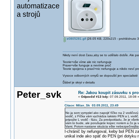
automatizace
a strojů
e0805281.gif
(26.05 KB, 220x215 - prohlédnuto 37
Nikdy není dost času,aby se to udělalo dobře. Ale pa
Teorie=vše víme ale nic nefunguje
Praxe=vše funguje a nevíme proč
Teorie spojena s praxí=nic nefunguje a nikdo neví pr
Vysoce odborných omylů se dopouští jen specialisté
Ďábel je skryt v detailu
Peter_svk
Re: Jakou koupit zásuvku s p
«
Odpověď #13 kdy:
07.09.2011, 18:08 
Citace: Milan_Sk 03.09.2011, 23:49
No ja som vymyslel ako napojiť fíčko na 2 vodičov
vodič, z Fíčka vám vychádza takisto PEN a L vodič.
pripojíte L vodič - fázu. Za predpokladu, že je vše
vám to bude, ale porušujete kopec noriem a čo ja v
Vami. Potom nastane situácia ešte nebezpečnejšia 
I-chránič by nefungoval, keby bol PEN za
unikal inde ako späť do PEN (pri dotyku 