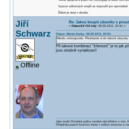
Vysoce odborných omylů se dopouští jen specialisté
Ďábel je skryt v detailu
Jiří
Re: Jakou koupit zásuvku s pro
«
Odpověď #16 kdy:
08.09.2011, 20:41 »
Schwarz
Citace: Martin Kurka 08.09.2011, 00:51
Nikoliv, nefungovalo. Představte si do takové zásuvk
Při takové kombinaci "šíleností" je to jak
jsou strašně vynalézaví!
Offline
Jako tvrdá Chodská palice nemám rád přísloví o tom, ž
Příspěvky psané kurzívou berte s velkou rezervou a na