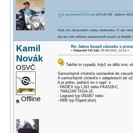
id_document=27121.pdf
(274.62 KB - staženo 3233 
Když vím, rád poradím: fyzika, elektronika, IT, ale i 
Jen ten, kdo něčemu stoprocentně rozumí, to dokáže vy
Kamil
Re: Jakou koupit zásuvku s pro
«
Odpověď #11 kdy:
05.09.2011, 14:14 »
Novák
Takhle to vypadá, když se dělá moc vě
OSVČ
Samozřejmě chrániče vestavěné do zásuvky 
A samozřejmě chrániče v adapterech (ať už
A je jedno, jedná-li se o např. o
- HADEX typ L161 nebo FKA518-C,
- TRACON TFGA-1F,
- Legrand typ 050367 nebo
Offline
- ABB typ Elgard plus).