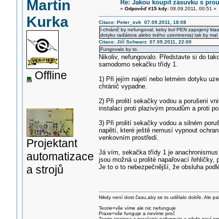
Martin
Re: Jakou koupit zásuvku s pr
«
Odpověď #15 kdy:
08.09.2011, 00:51 »
Kurka
Citace: Peter_svk 07.09.2011, 18:08
I-chránič by nefungoval, keby bol PEN zapojený klasi
dotyku radiátora alebo iného uzemnenia) tak by mal 
Citace: Jiří Schwarz 07.09.2011, 22:00
Fungovalo by to.
Nikoliv, nefungovalo. Představte si do t
samodomo sekačku třídy 1.
Offline
1) Při jejím najetí nebo letmém dotyku 
chránič vypadne.
2) Při prolití sekačky vodou a porušení vn
instalaci proti plazivým proudům a proti po
3) Při prolití sekačky vodou a silném poru
napětí, které ještě nemusí vypnout ochra
venkovním prostředí.
Projektant
Já vím, sekačka třídy 1 je anachronismus
automatizace
jsou možná u prolité napařovací řehličky, pr
a strojů
Je to o to nebezpečnější, že obsluha podl
Nikdy není dost času,aby se to udělalo dobře. Ale pa
Teorie=vše víme ale nic nefunguje
Praxe=vše funguje a nevíme proč
Teorie spojena s praxí=nic nefunguje a nikdo neví pr