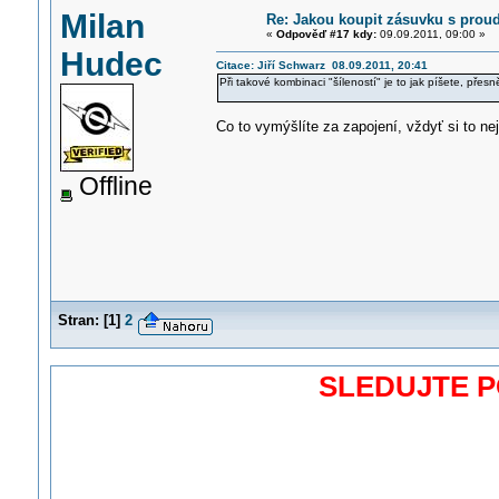
Milan
Re: Jakou koupit zásuvku s pro
«
Odpověď #17 kdy:
09.09.2011, 09:00 »
Hudec
Citace: Jiří Schwarz 08.09.2011, 20:41
Při takové kombinaci "šíleností" je to jak píšete, př
Co to vymýšlíte za zapojení, vždyť si to nej
Offline
Stran:
[
1
]
2
SLEDUJTE 