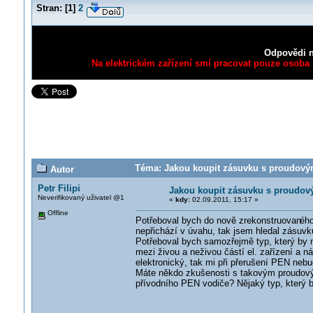
Stran:
[
1
]
2
Odpovědi n
Na elektrickém zařízení smí pracovat pouze osoba s
Téma: Jakou koupit zásuvku s proudovým
Autor
Petr Filipi
Jakou koupit zásuvku s proudo
Neverifikovaný uživatel @1
«
kdy:
02.09.2011, 15:17 »
Offline
Potřeboval bych do nově zrekonstruovan
ého
nepřichází v úvahu, tak jsem hledal zásuvk
Potřeboval bych samozřejmě typ, který by m
mezi živou a neživou částí el. zařízení a 
elektronický, tak mi při přerušení PEN neb
Máte někdo zkušenosti s takovým proudovým 
přívodního PEN vodiče? Nějaký typ, který by