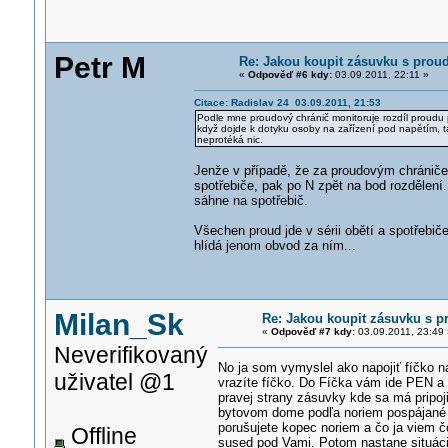
Petr M
Re: Jakou koupit zásuvku s pro
«
Odpověď #6 kdy:
03.09.2011, 22:11 »
Citace: Radislav 24 03.09.2011, 21:53
Podle mne proudový chránič monitoruje rozdíl proudu p
když dojde k dotyku osoby na zařízení pod napětím, ta
neprotéká nic.
Jenže v případě, že za proudovým chráničem
spotřebiče, pak po N zpět na bod rozdělení
sáhne na spotřebič.
Všechen proud jde v sérii obětí a spotřebič
hlídá jenom obvod za ním...
Milan_Sk
Re: Jakou koupit zásuvku s 
«
Odpověď #7 kdy:
03.09.2011, 23:49 
Neverifikovaný
No ja som vymyslel ako napojiť fíčko 
uživatel @1
vrazíte fíčko. Do Fíčka vám ide PEN a
pravej strany zásuvky kde sa má pripoji
bytovom dome podľa noriem pospájané ta
porušujete kopec noriem a čo ja viem čo
Offline
sused pod Vami. Potom nastane situáci