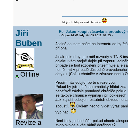
Mojím hobby sa stalo Arduino
Jiří
Re: Jakou koupit zásuvku s proudový
«
Odpověď #8 kdy:
04.09.2011, 07:25 »
Buben
Jediné co jsem našel na internetu co by řeš
příloha.
Jinak pokud by jste měl rozvody v TN-S ins
objektu vám stejně dojde při zapnutí jedin
případě se bod rozdělení přizemňuje a je s
neměl mít v případě důsledně provedeného 
Offline
dotyku. (Což u chrániče v zásuvce není.) O
Prosím následující berte s rezervou.
Pokud by jste chtěl automaticky hlídat zda
napěťově závislé proudové chrániče pokud b
se takové chrániče vypínají i při poklesec
Jak zajistit odpojení ostatních obvodu ne
spouští.
Ovšem nechci vidět výraz paní 
vypínač.
Není tedy jednodušší, pokud chcete alespoň
Revize a
svorkovnice a vše řádně dotáhnout?