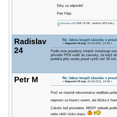
Díky za odpověď.
Petr Filipi
Zasuvka.pdf
(298.78 KB - staženo 952 krát.)
Radislav
Re: Jakou koupit zásuvku s pro
«
Odpověď #4 kdy:
03.09.2011, 21:53 »
24
Podle mne proudový chránič monitoruje rozdí
přívodní PEN vodič do zásuvky, že když doj
protéká přes osobu proud vyšší než 30 mA,
Petr M
Re: Jakou koupit zásuvku s pro
«
Odpověď #5 kdy:
03.09.2011, 22:06 »
Proč se vlastně rekonstrukce nedělala poř
nejenom za hranicí norem, ale blízko k hra
Cokoliv teď provedete, NIKDY nebude pod
nebo větší riziko úrazu