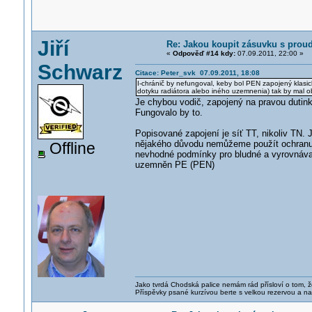
Jiří
Re: Jakou koupit zásuvku s pro
«
Odpověď #14 kdy:
07.09.2011, 22:00 »
Schwarz
Citace: Peter_svk 07.09.2011, 18:08
I-chránič by nefungoval, keby bol PEN zapojený klasick
dotyku radiátora alebo iného uzemnenia) tak by mal ob
Je chybou vodič, zapojený na pravou dutink
Fungovalo by to.
Popisované zapojení je síť TT, nikoliv TN. 
nějakého důvodu nemůžeme použít ochranu v 
Offline
nevhodné podmínky pro bludné a vyrovnávac
uzemněn PE (PEN)
Jako tvrdá Chodská palice nemám rád přísloví o tom, ž
Příspěvky psané kurzívou berte s velkou rezervou a na