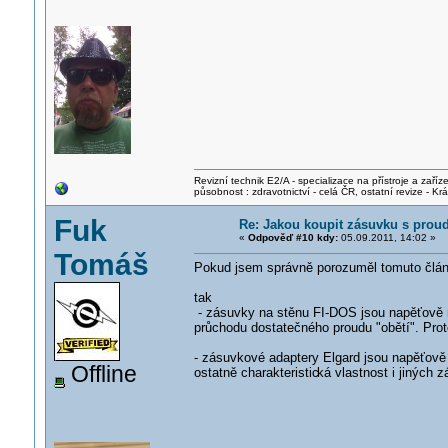
Revizní technik E2/A - specializace na přístroje a zaříze
působnost : zdravotnictví - celá ČR, ostatní revize - K
Fuk
Re: Jakou koupit zásuvku s pro
«
Odpověď #10 kdy:
05.09.2011, 14:02 »
Tomáš
Pokud jsem správně porozuměl tomuto člá
tak
- zásuvky na stěnu FI-DOS jsou napěťově ne
průchodu dostatečného proudu "obětí". Pro
- zásuvkové adaptery Elgard jsou napěťově 
Offline
ostatně charakteristic
ká vlastnost i jiných