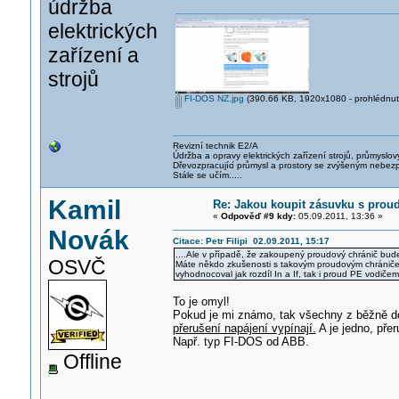
údržba
elektrických
zařízení a
strojů
FI-DOS NZ.jpg
(390.66 KB, 1920x1080 - prohlédnuto
Revizní technik E2/A
Údržba a opravy elektrických zařízení strojů, průmyslov
Dřevozpracujíc
í průmysl a prostory se zvýšeným nebez
Stále se učím.....
Kamil
Re: Jakou koupit zásuvku s pro
«
Odpověď #9 kdy:
05.09.2011, 13:36 »
Novák
Citace: Petr Filipi 02.09.2011, 15:17
....Ale v případě, že zakoupený proudový chránič bude
OSVČ
Máte někdo zkušenosti s takovým proudovým chráničem, 
vyhodnocoval jak rozdíl In a If, tak i proud PE vodičem
To je omyl!
Pokud je mi známo, tak všechny z běžně 
přerušení napájení vypínají.
A je jedno, přer
Např. typ FI-DOS od ABB.
Offline