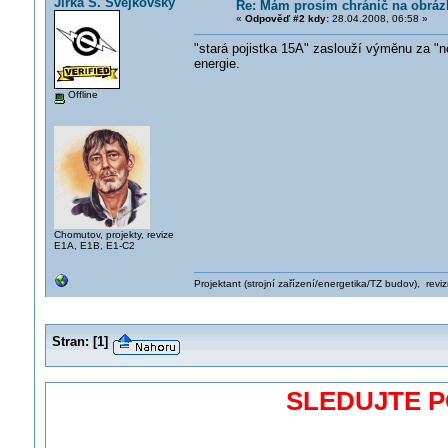
Jirka Š. Svejkovský
Re: Mám prosím chránič na obráz
«
Odpověď #2 kdy:
28.04.2008, 06:58 »
"stará pojistka 15A" zaslouží výměnu za "no
energie.
Offline
Chomutov, projekty, revize
E1A, E1B, E1-C2
Projektant (strojní zařízení/energetika/TZ budov), rev
Stran:
[
1
]
SLEDUJTE 