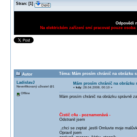
Stran:
[
1
]
Odpovědi n
Na elektrickém zařízení smí pracovat pouze osoba s
Téma: Mám prosím chránič na obrázku sp
Autor
LadislavJ
Mám prosím chránič na obrázku 
Neverifikovaný uživatel @1
«
kdy:
28.04.2008, 00:10 »
Offline
Mám prosím chránič na obrázku správně z
Čistič c4u - poznamenává -
Odstranil jsem
,chci se zeptat ,jestli Omluvte moje malův
Opravil jsem