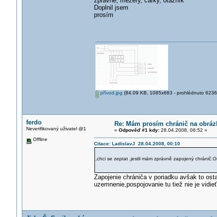
zprávně, mezery, čárky, otazník
Doplnil jsem
prosím
přívod.jpg
(84.09 KB, 1085x683 - prohlédnuto 6236 
ferdo
Re: Mám prosím chránič na obráz
Neverifikovaný uživatel @1
«
Odpověď #1 kdy:
28.04.2008, 06:52 »
Offline
Citace: LadislavJ 28.04.2008, 00:10
,chci se zeptat ,jestli mám zprávně zapojený chránič.O
Zapojenie chrániča v poriadku avšak to ost
uzemnenie,pospojovanie tu tiež nie je vidieť