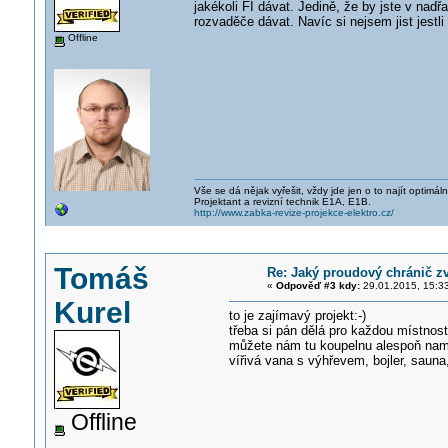
jakékoli FI dávat. Jedině, že by jste v na
rozvaděče dávat. Navíc si nejsem jist jest
Offline
Vše se dá nějak vyřešit, vždy jde jen o to najít optimá
Projektant a revizní technik E1A, E1B.
http://www.zabka-revize-projekce-elektro.cz/
Tomáš
Re: Jaký proudový chránič z
«
Odpověď #3 kdy:
29.01.2015, 15:3
Kurel
to je zajímavý projekt:-)
třeba si pán dělá pro každou místno
můžete nám tu koupelnu alespoň nam
vířivá vana s výhřevem, bojler, sauna,
Offline