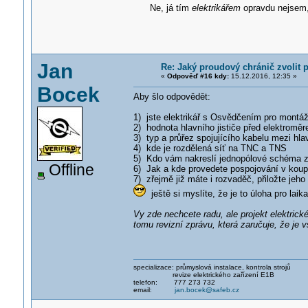
Ne, já tím
elektrikářem
opravdu nejsem, 
Jan
Re: Jaký proudový chránič zvolit
«
Odpověď #16 kdy:
15.12.2016, 12:35 »
Bocek
Aby šlo odpovědět:
1) jste elektrikář s Osvědčením pro montáž
2) hodnota hlavního jističe před elektromě
3) typ a průřez spojujícího kabelu mezi h
4) kde je rozdělená síť na TNC a TNS
5) Kdo vám nakreslí jednopólové schéma z
Offline
6) Jak a kde provedete pospojování v koup
7) zřejmě již máte i rozvaděč, přiložte jeho f
ještě si myslíte, že je to úloha pro laik
Vy zde nechcete radu, ale projekt elektric
tomu revizní zprávu, která zaručuje, že je 
specializace: průmyslová instalace, kontrola strojů
revize elektrického zařízení E1B
telefon: 777 273 732
email:
jan.bocek@safeb.cz