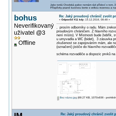
Jako tvrdá Chodská palice nemám rád přísloví o tom, ž
Příspěvky psané kurzívou berte s velkou rezervou a na
bohus
Re: Jaký proudový chránič zvolit 
«
Odpověď #11 kdy:
15.12.2016, 08:48 »
Neverifikovaný
, prosím odborníky o radu. Mám zreko
uživatel @3
proudovým chráničem. Z hlavního rozvad
není místo). V Místnosti bude žebřík, s
u umyvadla a WC (bidet), 3 zásuvka pro
Offline
zkušenost se zapojováním mám, ale na p
(označení) jističe do hlavního rozvadě
schéma rozvaděče a dispozic prvků n
Bez názvu.jpg
(69.27 KB, 1070x936 - prohlédn
IM
Re: Jaký proudový chránič zvolit