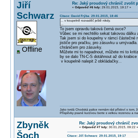
Jiří
Re: Jaký proudový chránič zvolit
«
Odpověď #6 kdy:
29.01.2015, 19:17 »
Schwarz
Citace: David Frýba 29.01.2015, 18:46
... v koupelně rozvaděč ještě nikdy.
...
To jsem opravdu taková černá ovce?
Vůbec se mi nechtělo sekat takovou dálku 
Tak jsem si do koupelny v rámci částečné 
jističe pro pračku, pro zásuvku u umývadl
chráničem pro zásuvky.
Offline
Můžete mi to napadnout, můžete mi to kriti
by se dalo TN-C-S dotáhnout až do krabice 
v koupelně nalepit 2 obkládačky...
Jako tvrdá Chodská palice nemám rád přísloví o tom, ž
Příspěvky psané kurzívou berte s velkou rezervou a na
Zbyněk
Re: Jaký proudový chránič zvo
«
Odpověď #7 kdy:
30.01.2015, 09:22 
Šoch
Citace: Jiří Schwarz 29.01.2015, 19:17