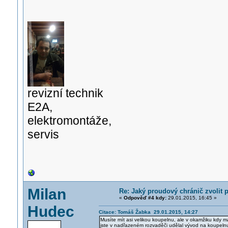
revizní technik
E2A,
elektromontáže,
servis
Milan
Re: Jaký proudový chránič zvolit
«
Odpověď #4 kdy:
29.01.2015, 16:45 »
Hudec
Citace: Tomáš Žabka 29.01.2015, 14:27
Musíte mít asi velikou koupelnu, ale v okamžiku kdy m
jste v nadřazeném rozvaděči udělal vývod na koupelnu