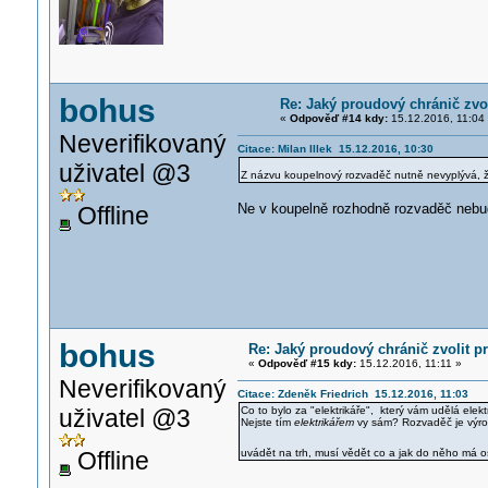
bohus
Re: Jaký proudový chránič zvo
«
Odpověď #14 kdy:
15.12.2016, 11:04
Neverifikovaný
Citace: Milan Illek 15.12.2016, 10:30
uživatel @3
Z názvu koupelnový rozvaděč nutně nevyplývá, ž
Ne v koupelně rozhodně rozvaděč nebu
Offline
bohus
Re: Jaký proudový chránič zvolit 
«
Odpověď #15 kdy:
15.12.2016, 11:11 »
Neverifikovaný
Citace: Zdeněk Friedrich 15.12.2016, 11:03
uživatel @3
Co to bylo za "elektrikáře", který vám udělá elekt
Nejste tím
elektrikářem
vy sám? Rozvaděč je výro
Offline
uvádět na trh, musí vědět co a jak do něho má o