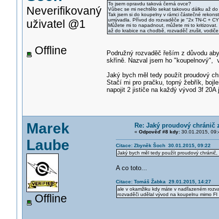
To jsem opravdu taková černá ovce?
Neverifikovaný
Vůbec se mi nechtělo sekat takovou dálku až do
Tak jsem si do koupelny v rámci částečné rekonst
umývadla. Přívod do rozvaděče je "2x TN-C + CY
uživatel @1
Můžete mi to napadnout, můžete mi to kritizovat
až do krabice na chodbě, rozvaděč zrušit, vodiče
Offline
Podružný rozvaděč řeším z důvodu abych
skříně. Nazval jsem ho "koupelnový", v
Jaký bych měl tedy použít proudový chr
Stačí mi pro pračku, topný žebřík, boj
napojit 2 jističe na každý vývod 3f 20A 
Marek
Re: Jaký proudový chránič 
«
Odpověď #8 kdy:
30.01.2015, 09:
Laube
Citace: Zbyněk Šoch 30.01.2015, 09:22
Jaký bych měl tedy použít proudový chránič,
A co toto...
Citace: Tomáš Žabka 29.01.2015, 14:27
ale v okamžiku kdy máte v nadřazeném rozvad
rozvaděči udělal vývod na koupelnu mimo FI
Offline