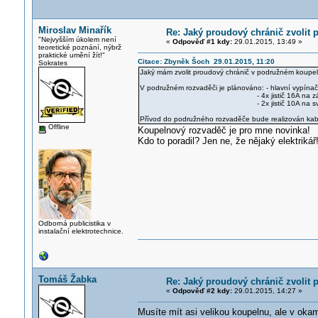
Miroslav Minařík
Re: Jaký proudový chránič zvolit
"Nejvyšším úkolem není
«
Odpověď #1 kdy:
29.01.2015, 13:49 »
teoretické poznání, nýbrž
praktické umění žít!"
Citace: Zbyněk Šoch 29.01.2015, 11:20
Sokrates
Jaký mám zvolit proudový chránič v podružném koupel
V podružném rozvaděči je plánováno: - hlavní vypína
- 4x jistič 16A na zásu
- 2x jistič 10A na svět
Přívod do podružného rozvaděče bude realizován 
Offline
Koupelnový rozvaděč je pro mne novinka!
Kdo to poradil? Jen ne, že nějaký elektrikář
Odborná publicistika v
instalační elektrotechnice.
Tomáš Žabka
Re: Jaký proudový chránič zvolit
«
Odpověď #2 kdy:
29.01.2015, 14:27 »
Musíte mít asi velikou koupelnu, ale v ok