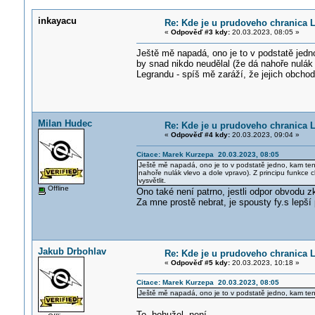
inkayacu
Re: Kde je u prudoveho chranica 
«
Odpověď #3 kdy:
20.03.2023, 08:05 »
Ještě mě napadá, ono je to v podstatě jedno
by snad nikdo neudělal (že dá nahoře nulák vl
Legrandu - spíš mě zaráží, že jejich obchod
Milan Hudec
Re: Kde je u prudoveho chranica 
«
Odpověď #4 kdy:
20.03.2023, 09:04 »
Citace: Marek Kurzepa 20.03.2023, 08:05
Ještě mě napadá, ono je to v podstatě jedno, kam ten 
nahoře nulák vlevo a dole vpravo). Z principu funkce ch
vysvětlit.
Offline
Ono také není patrno, jestli odpor obvodu z
Za mne prostě nebrat, je spousty fy.s lepší
Jakub Drbohlav
Re: Kde je u prudoveho chranica 
«
Odpověď #5 kdy:
20.03.2023, 10:18 »
Citace: Marek Kurzepa 20.03.2023, 08:05
Ještě mě napadá, ono je to v podstatě jedno, kam ten
To, bohužel, není.