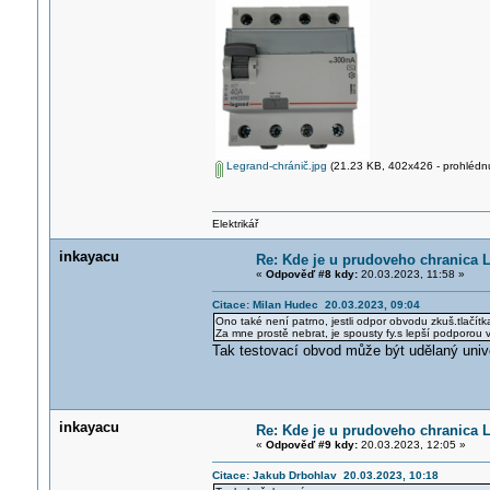
Legrand-chránič.jpg
(21.23 KB, 402x426 - prohlédnu
Elektrikář
inkayacu
Re: Kde je u prudoveho chranica 
«
Odpověď #8 kdy:
20.03.2023, 11:58 »
Citace: Milan Hudec 20.03.2023, 09:04
Ono také není patrno, jestli odpor obvodu zkuš.tlačít
Za mne prostě nebrat, je spousty fy.s lepší podporou 
Tak testovací obvod může být udělaný univ
inkayacu
Re: Kde je u prudoveho chranica 
«
Odpověď #9 kdy:
20.03.2023, 12:05 »
Citace: Jakub Drbohlav 20.03.2023, 10:18