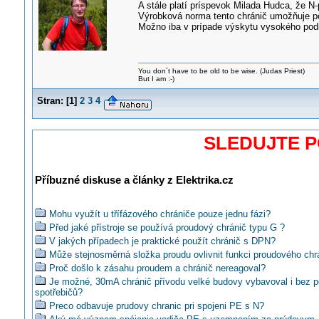
A stále platí príspevok Milada Hudca, že N-
Výrobková norma tento chránič umožňuje použ
Možno iba v prípade výskytu vysokého podie
You don´t have to be old to be wise. (Judas Priest)
But I am :-)
Stran:
[
1
]
2
3
4
SLEDUJTE 
Příbuzné diskuse a články z Elektrika.cz
Mohu využít u třífázového chrániče pouze jednu fázi?
Před jaké přístroje se používá proudový chránič typu G ?
V jakých případech je praktické použít chránič s DPN?
Může stejnosměrná složka proudu ovlivnit funkci proudového chr
Proč došlo k zásahu proudem a chránič nereagoval?
Je možné, 30mA chránič přívodu velké budovy vybavoval i bez 
spotřebičů?
Preco odbavuje prudovy chranic pri spojeni PE s N?