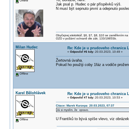
Offline
Jak psal p. Hudec o pár příspěvků výš.
N musí být sepnuto první a odepnuto posled
Obyčejnej elektrikář, §6, §7, §8, §10 se zaměřením na
OZO v požární ochraně dle zák. 133/1985Sb.
Milan Hudec
Re: Kde je u prudoveho chranica 
«
Odpověď #6 kdy:
20.03.2023, 10:49 »
Žertovná úvaha.
Pokud ho použiji coby 1fáz a vodiče prože
Offline
Karel Bělohlávek
Re: Kde je u prudoveho chranica 
«
Odpověď #7 kdy:
20.03.2023, 10:53 »
Citace: Marek Kurzepa 20.03.2023, 07:37
Já si myslím, že vpravo.
U Frantíků to bývá spíše vlevo, viz obrázek
Offline