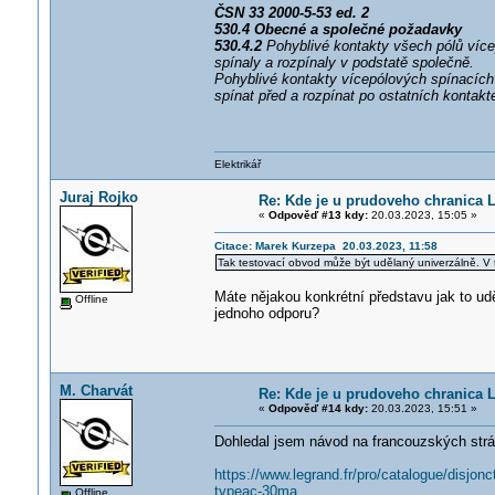
ČSN 33 2000-5-53 ed. 2
530.4 Obecné a společné požadavky
530.4.2
Pohyblivé kontakty všech pólů vícep
spínaly a rozpínaly v podstatě společně.
Pohyblivé kontakty vícepólových spínacích
spínat před a rozpínat po ostatních kontakt
Elektrikář
Juraj Rojko
Re: Kde je u prudoveho chranica 
«
Odpověď #13 kdy:
20.03.2023, 15:05 »
Citace: Marek Kurzepa 20.03.2023, 11:58
Tak testovací obvod může být udělaný univerzálně. V 
Máte nějakou konkrétní představu jak to ud
Offline
jednoho odporu?
M. Charvát
Re: Kde je u prudoveho chranica 
«
Odpověď #14 kdy:
20.03.2023, 15:51 »
Dohledal jsem návod na francouzských strán
https://www.legrand.fr/pro/catalogue/disjon
typeac-30ma
Offline