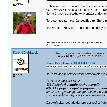
Offline
Vzhľadom na to, že je to kombi chránič so
tak v zmysle EN 60947-1:2021, čl. 8.1.9 mô
Tento článok sa prakticky prenáša aj do nor
To však neznamená, že použitie takéhoto prí
Takže platí, že N pól sa odpína posledný a 
You don´t have to be old to be wise. (Judas Priest)
But I am :-)
Karel Bělohlávek
Re: Kde je u prudoveho chranica 
«
Odpověď #12 kdy:
20.03.2023, 15:05 »
Citace: Marek Kurzepa 20.03.2023, 12:05
O tom pravidlu jsem nikde zatím neslyšel. Ale to proto,
Je to základní bezpečností požadavek pro el
Offline
ČSN 33 2000-4-43 ed. 2
431 Požadavky podle druhu obvodů
431.3
Odpojení a opětné připojení nulové
Jestliže se požaduje odpojení nulového vod
(fázové vodiče) a byl spojen ve stejném ok
Zároveň platí požadavky pro spínací a řídící