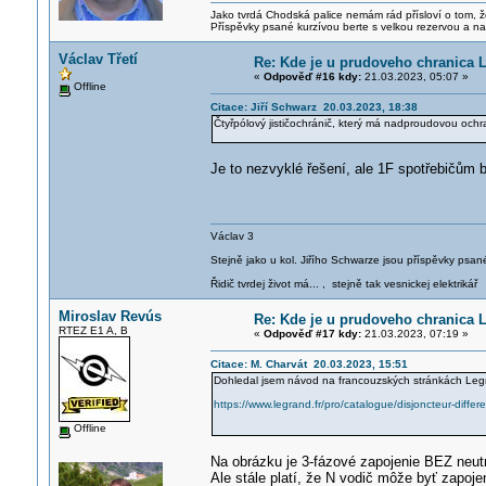
Jako tvrdá Chodská palice nemám rád přísloví o tom, ž
Příspěvky psané kurzívou berte s velkou rezervou a na
Václav Třetí
Re: Kde je u prudoveho chranica 
«
Odpověď #16 kdy:
21.03.2023, 05:07 »
Offline
Citace: Jiří Schwarz 20.03.2023, 18:38
Čtyřpólový jističochránič, který má nadproudovou och
Je to nezvyklé řešení, ale 1F spotřebičům 
Václav 3
Stejně jako u kol. Jiřího Schwarze jsou příspěvky psané
Řidič tvrdej život má... , stejně tak vesnickej elektrikář
Miroslav Revús
Re: Kde je u prudoveho chranica 
RTEZ E1 A, B
«
Odpověď #17 kdy:
21.03.2023, 07:19 »
Citace: M. Charvát 20.03.2023, 15:51
Dohledal jsem návod na francouzských stránkách Legran
https://www.legrand.fr/pro/catalogue/disjoncteur-diff
Offline
Na obrázku je 3-fázové zapojenie BEZ neutr
Ale stále platí, že N vodič môže byť zapoje