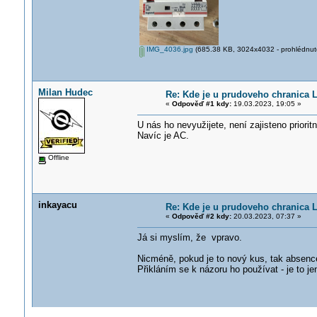
IMG_4036.jpg
(685.38 KB, 3024x4032 - prohlédnuto
Milan Hudec
Re: Kde je u prudoveho chranica 
«
Odpověď #1 kdy:
19.03.2023, 19:05 »
U nás ho nevyužijete, není zajisteno priorit
Navíc je AC.
Offline
inkayacu
Re: Kde je u prudoveho chranica 
«
Odpověď #2 kdy:
20.03.2023, 07:37 »
Já si myslím, že vpravo.
Nicméně, pokud je to nový kus, tak absenc
Přikláním se k názoru ho používat - je to je