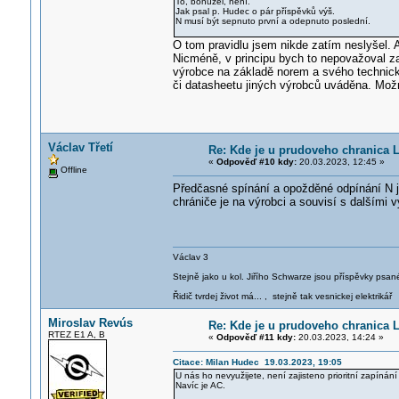
To, bohužel, není.
Jak psal p. Hudec o pár příspěvků výš.
N musí být sepnuto první a odepnuto poslední.
O tom pravidlu jsem nikde zatím neslyšel. A
Nicméně, v principu bych to nepovažoval za
výrobce na základě norem a svého technick
či datasheetu jiných výrobců uváděna. Možn
Václav Třetí
Re: Kde je u prudoveho chranica 
«
Odpověď #10 kdy:
20.03.2023, 12:45 »
Offline
Předčasné spínání a opožděné odpínání N je
chrániče je na výrobci a souvisí s dalšími v
Václav 3
Stejně jako u kol. Jiřího Schwarze jsou příspěvky psané
Řidič tvrdej život má... , stejně tak vesnickej elektrikář
Miroslav Revús
Re: Kde je u prudoveho chranica 
RTEZ E1 A, B
«
Odpověď #11 kdy:
20.03.2023, 14:24 »
Citace: Milan Hudec 19.03.2023, 19:05
U nás ho nevyužijete, není zajisteno prioritní zapínání
Navíc je AC.