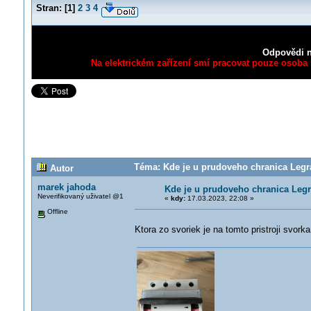
Stran:
[
1
]
2
3
4
Odpovědi n
Na elektrickém zařízení smí pracovat pouze osoba s
Téma: Kde je u prudoveho chranica Legra
Autor
marek jahoda
Kde je u prudoveho chranica Legr
Neverifikovaný uživatel @1
«
kdy:
17.03.2023, 22:08 »
Offline
Ktora zo svoriek je na tomto pristroji svor