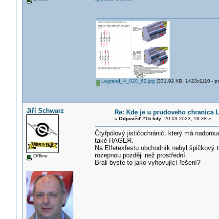
Legrand_4_020_62.jpg
(331.92 KB, 1423x1110 - pr
Jiří Schwarz
Re: Kde je u prudoveho chranica 
«
Odpověď #15 kdy:
20.03.2023, 18:38 »
Čtyřpólový jističochránič, který má nadpro
také HAGER.
Na Elfetexfestu obchodník nebyl špičkový t
rozepnou později než prostřední.
Offline
Brali byste to jako vyhovující řešení?