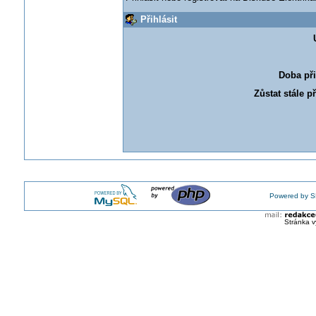
Přihlásit
Doba při
Zůstat stále p
Powered by S
Stránka v