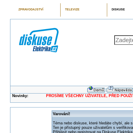
ZPRAVODAJSTVÍ
TELEVIZE
DISKUSE
Novinky:
PROSÍME VŠECHNY UŽIVATELE, PŘED POUŽITÍM 
Varování!
Téma nebo diskuse, které hledáte chybí, ale s
Ten je přístupný pouze uživatelům s verifikov
Přihlásit nebo registrovat na Diskuse Elektri