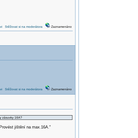
vi
Stěžovat si na moderátora
Zaznamenáno
vi
Stěžovat si na moderátora
Zaznamenáno
ny zásuvky 16A?
Provést jištění na max.16A."