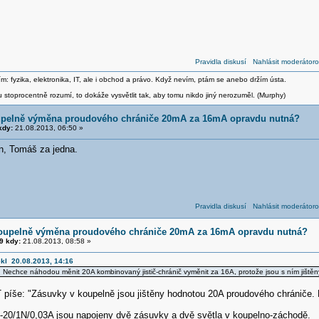
Pravidla diskusí
Nahlásit moderátoro
m: fyzika, elektronika, IT, ale i obchod a právo. Když nevím, ptám se anebo držím ústa.
stoprocentně rozumí, to dokáže vysvětlit tak, aby tomu nikdo jiný nerozuměl. (Murphy)
oupelně výměna proudového chrániče 20mA za 16mA opravdu nutná?
kdy:
21.08.2013, 06:50 »
n, Tomáš za jedna.
Pravidla diskusí
Nahlásit moderátoro
koupelně výměna proudového chrániče 20mA za 16mA opravdu nutná?
9 kdy:
21.08.2013, 08:58 »
ekl 20.08.2013, 14:16
 Nechce náhodou měnit 20A kombinovaný jistič-chránič vyměnit za 16A, protože jsou s ním jiště
 píše: "Zásuvky v koupelně jsou jištěny hodnotou 20A proudového chrániče. 
20/1N/0,03A jsou napojeny dvě zásuvky a dvě světla v koupelno-záchodě.