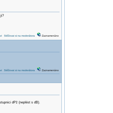
ji?
vi
Stěžovat si na moderátora
Zaznamenáno
vi
Stěžovat si na moderátora
Zaznamenáno
tupnici dPž (neplést s dB).