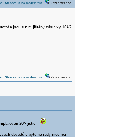
vi
Stěžovat si na moderátora
Zaznamenáno
protože jsou s ním jištěny zásuvky 16A?
vi
Stěžovat si na moderátora
Zaznamenáno
aimplatován 20A jistič.
u všech obvodů v bytě na rady moc není.