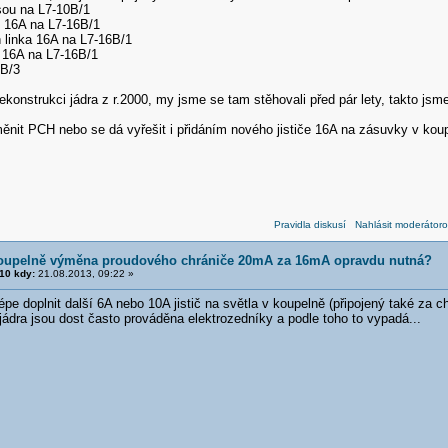
sou na L7-10B/1
 16A na L7-16B/1
linka 16A na L7-16B/1
16A na L7-16B/1
6B/3
rekonstrukci jádra z r.2000, my jsme se tam stěhovali před pár lety, takto jsme
měnit PCH nebo se dá vyřešit i přidáním nového jističe 16A na zásuvky v ko
Pravidla diskusí
Nahlásit moderátoro
koupelně výměna proudového chrániče 20mA za 16mA opravdu nutná?
10 kdy:
21.08.2013, 09:22 »
 lépe doplnit další 6A nebo 10A jistič na světla v koupelně (připojený také za
ádra jsou dost často prováděna elektrozedníky a podle toho to vypadá...