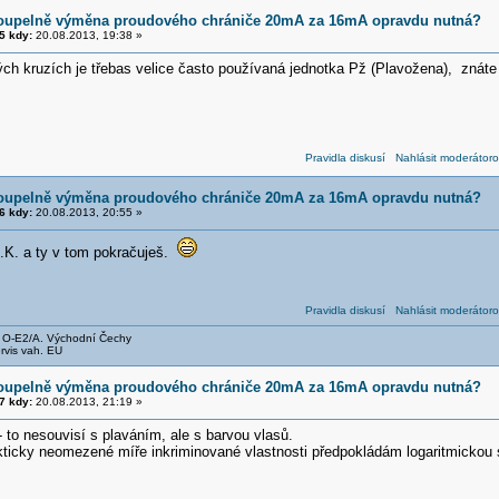
koupelně výměna proudového chrániče 20mA za 16mA opravdu nutná?
5 kdy:
20.08.2013, 19:38 »
tých kruzích je třebas velice často používaná jednotka Pž (Plavožena), znáte 
Pravidla diskusí
Nahlásit moderátoro
koupelně výměna proudového chrániče 20mA za 16mA opravdu nutná?
6 kdy:
20.08.2013, 20:55 »
M.K. a ty v tom pokračuješ.
Pravidla diskusí
Nahlásit moderátoro
, O-E2/A. Východní Čechy
rvis vah. EU
koupelně výměna proudového chrániče 20mA za 16mA opravdu nutná?
7 kdy:
20.08.2013, 21:19 »
 to nesouvisí s plaváním, ale s barvou vlasů.
ticky neomezené míře inkriminované vlastnosti předpokládám logaritmickou s