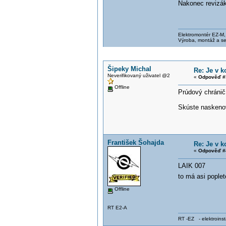
Nakonec revizák
Elektromontér EZ-M
Výroba, montáž a se
Šipeky Michal
Re: Je v 
Neverifikovaný uživatel @2
«
Odpověď #
Offline
Prúdový chránič
Skúste naskenov
František Šohajda
Re: Je v 
«
Odpověď #
LAIK 007
to má asi pople
Offline
RT E2-A
RT -EZ - elektroinst