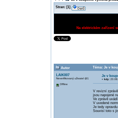
Stran:
[
1
]
Na elektrickém zařízení s
Téma: Je v kou
Autor
LAIK007
Je v koup
Neverifikovaný uživatel @1
«
kdy:
20.08.
Offline
V revizní zpráv
jsou napojené n
Ve zprávě uvádí
V uvedené normě
Je tedy opravdu
Souvisí toto s j