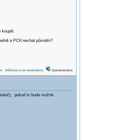
 koupili.
upelně a PCH nechat původní?
vi
Stěžovat si na moderátora
Zaznamenáno
 chránič), pokud to bude možné.