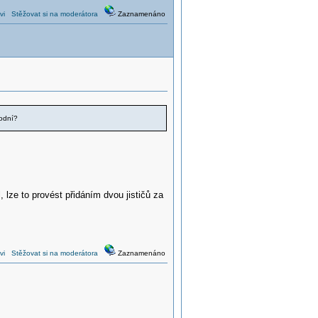
vi
Stěžovat si na moderátora
Zaznamenáno
vodní?
 lze to provést přidáním dvou jističů za
vi
Stěžovat si na moderátora
Zaznamenáno