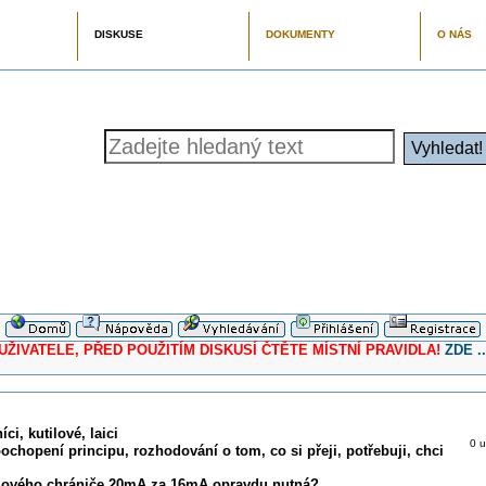
DISKUSE
DOKUMENTY
O NÁS
ELE, PŘED POUŽITÍM DISKUSÍ ČTĚTE MÍSTNÍ PRAVIDLA!
ZDE ..
ci, kutilové, laici
0 u
pochopení principu, rozhodování o tom, co si přeji, potřebuji, chci
dového chrániče 20mA za 16mA opravdu nutná?