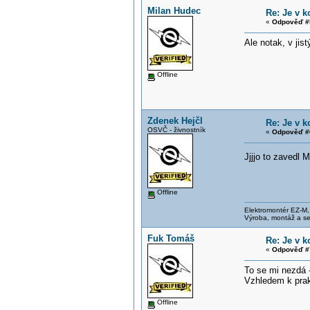
Milan Hudec
Re: Je v 
«
Odpověď #
Ale notak, v jis
Offline
Zdenek Hejčl
Re: Je v 
OSVČ - živnostník
«
Odpověď #
Jjjjo to zavedl 
Offline
Elektromontér EZ-M
Výroba, montáž a se
Fuk Tomáš
Re: Je v 
«
Odpověď #
To se mi nezdá -
Vzhledem k prak
Offline