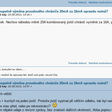
Pravidla diskusí
Nahlásit moderátoro
koupelně výměna proudového chrániče 20mA za 16mA opravdu nutná?
1 kdy:
20.08.2013, 14:16 »
tek. Nechce náhodou měnit 20A kombinovaný jistič-chránič vyměnit za 16A, 
Pravidla diskusí
Nahlásit moderátoro
o, bohužel ne všem.....
 možné že spousta lidí, kteří umí psát, neumí číst.
koupelně výměna proudového chrániče 20mA za 16mA opravdu nutná?
2 kdy:
20.08.2013, 14:57 »
h věštil:
+ kuchyň na jeden jistič. Protože jistič vypínal při větším odběru, tak byl n
 je stav před, nebo po rekonstrukci?
n nějaké udaje z revizní zprávy, bez znalostí dalších okolností, třeba popis