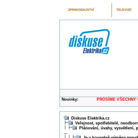
ZPRAVODAJSTVÍ
TELEVIZE
Novinky:
PROSÍME VŠECHNY UŽIVAT
Diskuse Elektrika.cz
Veřejnost, spotřebitelé, neodborní
Plánování, úvahy, vysvětlení, 
...
Je v koupelně výměna prou