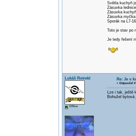
Světla kuchyň j
Zásuvka lednice
Zásuvka kuchyň 
Zásuvka myčka 
Sporák na L7-1
Toto je stav po 
Je tedy řešení 
Lukáš Rotrekl
Re: Je v 
«
Odpověď #
Lze i tak, ještě
Bohužel bytová j
Offline