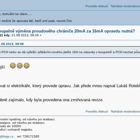
Pravidla diskusí
Nahlásit moderátoro
o, bohužel ne všem.....
 možné že spousta lidí, kteří umí psát, neumí číst.
koupelně výměna proudového chrániče 20mA za 16mA opravdu nutná?
11 kdy:
21.08.2013, 09:26 »
.08.2013, 08:58
t PCH nebo se dá vyřešit i přidáním nového jističe 16A na zásuvky v koupelně a PCH nechat pů
lejší
at si elektrikáře, který provede úpravu. Jak přede mnou napsal Lukáš Rotekl,
bně zajímalo, kdy byla provedena ona zmiňovaná revize.
Pravidla diskusí
Nahlásit moderátoro
stní systémy, od návrhu po realizaci.
talace, od návrhu po realizaci.
svodů do 1000V
pění i ochraně majetku.
e@fraja.cz
, tel: 728171585