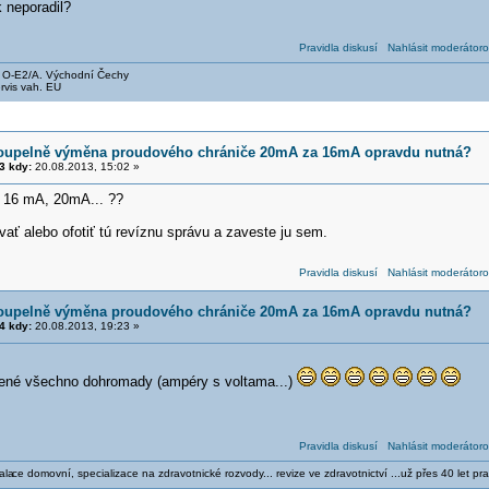
 neporadil?
Pravidla diskusí
Nahlásit moderátoro
, O-E2/A. Východní Čechy
rvis vah. EU
koupelně výměna proudového chrániče 20mA za 16mA opravdu nutná?
3 kdy:
20.08.2013, 15:02 »
 16 mA, 20mA... ??
ať alebo ofotiť tú revíznu správu a zaveste ju sem.
Pravidla diskusí
Nahlásit moderátoro
koupelně výměna proudového chrániče 20mA za 16mA opravdu nutná?
4 kdy:
20.08.2013, 19:23 »
tené všechno dohromady (ampéry s voltama...)
Pravidla diskusí
Nahlásit moderátoro
ala
ce domovní, specializace na zdravotnické rozvody... revize ve zdravotnictví ...už přes 40 let pra