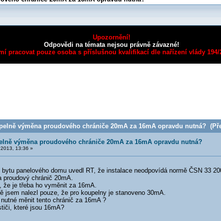
Upozornění!
Odpovědi na témata nejsou právně závazné!
mí pracovat pouze osoba s příslušnou kvalifikací dle nařízení vlády 194
pelně výměna proudového chrániče 20mA za 16mA opravdu nutná? (Přeč
elně výměna proudového chrániče 20mA za 16mA opravdu nutná?
2013, 13:36 »
ě bytu panelového domu uvedl RT, že instalace neodpovídá normě ČSN 33 20
a proudový chránič 20mA.
, že je třeba ho vyměnit za 16mA.
 jsem nalezl pouze, že pro koupelny je stanoveno 30mA.
 nutné měnit tento chránič za 16mA ?
ističi, které jsou 16mA?