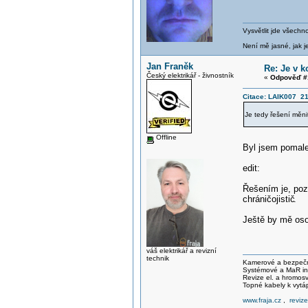
Vysvětlit jde všechn
Není mě jasné, jak je
Jan Franěk
Re: Je v 
Český elektrikář - živnostník
«
Odpověď #
Citace: LAIK007 21
Je tedy řešení měni
Offline
Byl jsem poma
edit:
Řešením je, pozv
chráničojistič
.
Ještě by mě oso
váš elektrikář a revizní
technik
Kamerové a bezpečno
Systémové a MaR ins
Revize el. a hromo
Topné kabely k vytá
www.fraja.cz
,
reviz