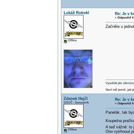
Lukáš Rotrekl
Re: Je v 
«
Odpověď #
Začněte u jedno
Offline
Vysvětlit jde všechn
Není mě jasné, jak je
Zdenek Hejčl
Re: Je v 
OSVČ - živnostník
«
Odpověď #
Panelák, tak byc
Koupelna pračka 
A teď vážně: to
Offline
Ono vytrhnout je