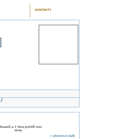
KONTAKTY
.!
živatelů a 1 Host prohlíží toto
téma.
« předchozí
další