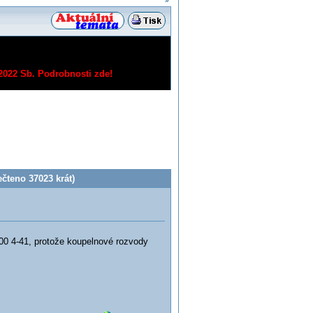
»
/2022 Sb.
Podrobnosti zde!
teno 37023 krát)
00 4-41, protože koupelnové rozvody