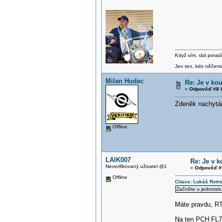
Když vím, rád poradí
Jen ten, kdo něčemu 
Milan Hudec
Re: Je v k
«
Odpověď #8 
Zdeněk nachytá
Offline
LAIK007
Re: Je v 
Neverifikovaný uživatel @1
«
Odpověď #
Offline
Citace: Lukáš Rotr
Začněte u jednotek.
Máte pravdu, RT
Na ten PCH FL7-