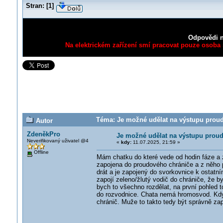
Stran:
[
1
]
Odpovědi n
Na elektrickém zařízení smí pracovat pouze osoba s
Téma: Je možné udělat na výstupu proud
Autor
ZdeněkPro
Je možné udělat na výstupu prou
Neverifikovaný uživatel @4
«
kdy:
11.07.2025, 21:59 »
Offline
Mám chatku do které vede od hodin fáze a ze
zapojena do proudového chrániče a z něho p
drát a je zapojený do svorkovnice k ostat
zapojí zeleno/žlutý vodič do chrániče, že 
bych to všechno rozdělat, na první pohled t
do rozvodnice. Chata nemá hromosvod. Kdy
chránič. Muže to takto tedy být správně za