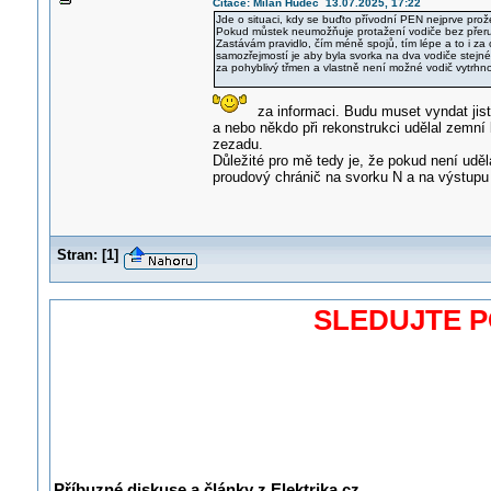
Citace: Milan Hudec 13.07.2025, 17:22
Jde o situaci, kdy se buďto přívodní PEN nejprve pr
Pokud můstek neumožňuje protažení vodiče bez přeruš
Zastávám pravidlo, čím méně spojů, tím lépe a to i za
samozřejmostí je aby byla svorka na dva vodiče stejn
za pohyblivý třmen a vlastně není možné vodič vytrhno
za informaci. Budu muset vyndat jisti
a nebo někdo při rekonstrukci udělal zemní
zezadu.
Důležité pro mě tedy je, že pokud není uděl
proudový chránič na svorku N a na výstupu 
Stran:
[
1
]
SLEDUJTE 
Příbuzné diskuse a články z Elektrika.cz