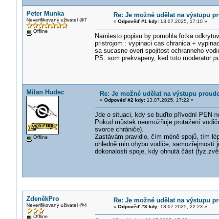
Peter Munka
Re: Je možné udělat na výstupu p
Neverifikovaný uživatel @7
«
Odpověď #1 kdy:
13.07.2025, 17:10 »
Offline
Namiesto popisu by pomohla fotka odkrytova
pristrojom : vypinaci cas chranica + vypina
sa sucasne overi spojitost ochranneho vodic
PS: som prekvapeny, ked toto moderator pus
Milan Hudec
Re: Je možné udělat na výstupu proud
«
Odpověď #2 kdy:
13.07.2025, 17:22 »
Jde o situaci, kdy se buďto přívodní PEN 
Pokud můstek neumožňuje protažení vodiče
svorce chrániče).
Zastávám pravidlo, čím méně spojů, tím lép
Offline
ohledně min.ohybu vodiče, samozřejmostí j
dokonalosti spoje, kdy ohnutá část (fyz.zv
ZdeněkPro
Re: Je možné udělat na výstupu p
Neverifikovaný uživatel @4
«
Odpověď #3 kdy:
13.07.2025, 22:23 »
Offline