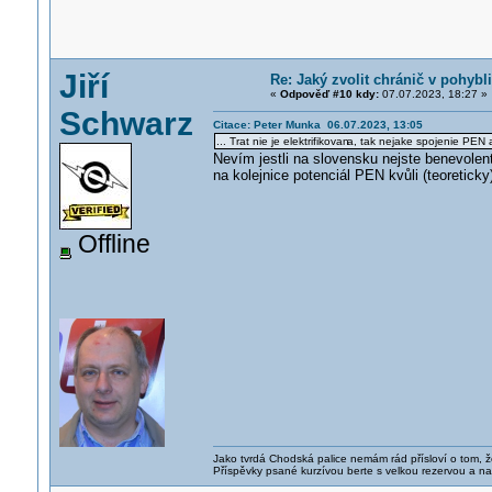
Jiří
Re: Jaký zvolit chránič v pohyb
«
Odpověď #10 kdy:
07.07.2023, 18:27 »
Schwarz
Citace: Peter Munka 06.07.2023, 13:05
... Trat nie je elektrifikovan
a, tak nejake spojenie PEN a k
Nevím jestli na slovensku nejste benevolen
na kolejnice potenciál PEN kvůli (teoretic
Offline
Jako tvrdá Chodská palice nemám rád přísloví o tom, ž
Příspěvky psané kurzívou berte s velkou rezervou a na