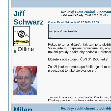
Jiří
Re: Jaký zvolit chránič v pohyb
«
Odpověď #7 kdy:
05.07.2023, 22:41 »
Schwarz
Citace: Pavel Heimrath 05.07.2023, 20:03
,
ano je to vůz na kolejích.
...
Pokud je to na "dráze", tak tam je to složit
Offline
Vy musíte mít napájení provedené tak, abyst
trakční proudy a také aby nedošlo k přenos
Můžete začít studiem ČSN 34 1500, ed.2
Záleží jaké tam máte spotřebiče, jestli to p
provozovat to jako izolovanou síť
Jako tvrdá Chodská palice nemám rád přísloví o tom, ž
Příspěvky psané kurzívou berte s velkou rezervou a na
Milan
Re: Jaký zvolit chránič v pohyb