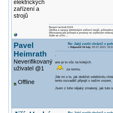
elektrických
zařízení a
strojů
Revizní technik E2/A
Údržba a opravy elektrických zařízení strojů, průmyslov
Dřevozpracujíc
í průmysl a prostory se zvýšeným nebez
Stále se učím.....
Pavel
Re: Jaký zvolit chránič v p
«
Odpověď #4 kdy:
05.07.2023, 20:0
Heimrath
,
Neverifikovaný
ano je to vůz na kolejích.
uživatel @1
za normu.
Jde mi o to, jak dodržet selektivitu ch
Offline
tento rozvaděč připojit s naším vozem, 
Jsem z toho nějaký zmatený, jak tuto se
Re: Jaký zvolit chránič v p