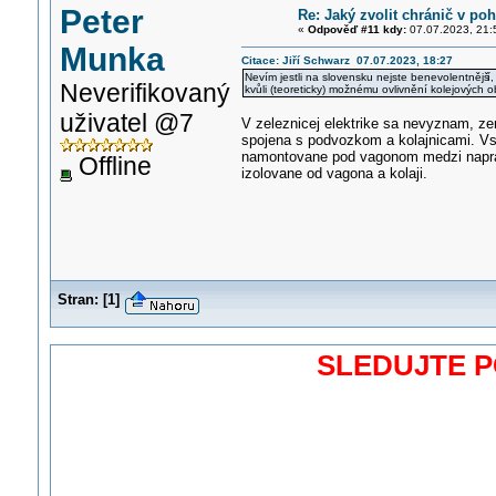
Peter
Re: Jaký zvolit chránič v p
«
Odpověď #11 kdy:
07.07.2023, 21:
Munka
Citace: Jiří Schwarz 07.07.2023, 18:27
Nevím jestli na slovensku nejste benevolentnějš
í
Neverifikovaný
kvůli (teoreticky) možnému ovlivnění kolejových 
uživatel @7
V zeleznicej elektrike sa nevyznam, ze
spojena s podvozkom a kolajnicami. Vsi
namontovane pod vagonom medzi napravami
Offline
izolovane od vagona a kolaji.
Stran:
[
1
]
SLEDUJTE 