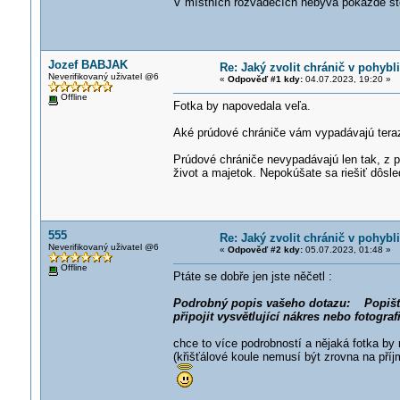
V místních rozvaděčích nebývá pokaždé ste
Jozef BABJAK
Re: Jaký zvolit chránič v pohyb
Neverifikovaný uživatel @6
«
Odpověď #1 kdy:
04.07.2023, 19:20 »
Offline
Fotka by napovedala veľa.
Aké prúdové chrániče vám vypadávajú tera
Prúdové chrániče nevypadávajú len tak, z pl
život a majetok. Nepokúšate sa riešiť dôsl
555
Re: Jaký zvolit chránič v pohyb
Neverifikovaný uživatel @6
«
Odpověď #2 kdy:
05.07.2023, 01:48 »
Offline
Ptáte se dobře jen jste něčetl :
Podrobný popis vašeho dotazu: Popište d
připojit vysvětlující nákres nebo fotografi
chce to více podrobností a nějaká fotka by 
(křišťálové koule nemusí být zrovna na pří