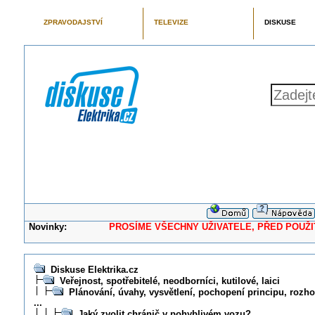
ZPRAVODAJSTVÍ
TELEVIZE
DISKUSE
Novinky:
PROSÍME VŠECHNY UŽIVATELE, PŘED POUŽITÍM 
Diskuse Elektrika.cz
Veřejnost, spotřebitelé, neodborníci, kutilové, laici
Plánování, úvahy, vysvětlení, pochopení principu, rozhod
...
Jaký zvolit chránič v pohyblivém vozu?