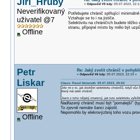
Jiří_Hrubý
«
Odpověď #5 kdy:
05.07.2023, 22:1
Neverifikovaný
Potřebujete chránič splňující minimál
uživatel @7
Vztahuje se to i na jističe.
Selektivitu na chráničích budete těžk
stranu, přípojné místo by mělo být uzp
Offline
Petr
Re: Jaký zvolit chránič v pohyb
«
Odpověď #6 kdy:
05.07.2023, 22:15 »
Liskar
Citace: Pavel Heimrath 05.07.2023, 20:03
Jde mi o to, jak dodržet selektivitu chráničů, když vůz
který má také chránič.
Jsem z toho nějaký zmatený, jak tuto selektivitu vyřešit
Nadřazený chránič musí být "pomalejší" (typ
To zjevně nemáte šanci zajistit.
Nepomohlo by elekrovýzbroj toho vozu prov
Offline