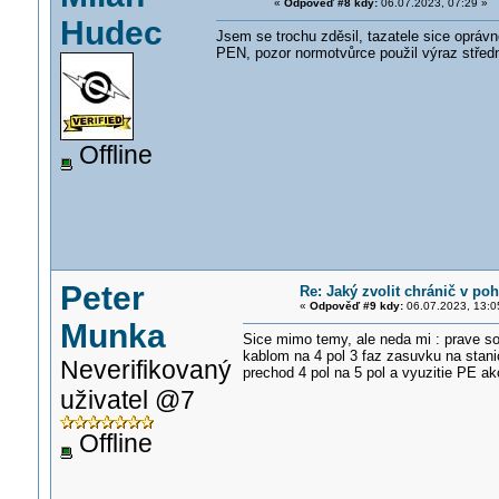
«
Odpověď #8 kdy:
06.07.2023, 07:29 »
Hudec
Jsem se trochu zděsil, tazatele sice oprávn
PEN, pozor normotvůrce použil výraz středn
Offline
Peter
Re: Jaký zvolit chránič v p
«
Odpověď #9 kdy:
06.07.2023, 13:0
Munka
Sice mimo temy, ale neda mi : prave s
kablom na 4 pol 3 faz zasuvku na stanici
Neverifikovaný
prechod 4 pol na 5 pol a vyuzitie PE a
uživatel @7
Offline