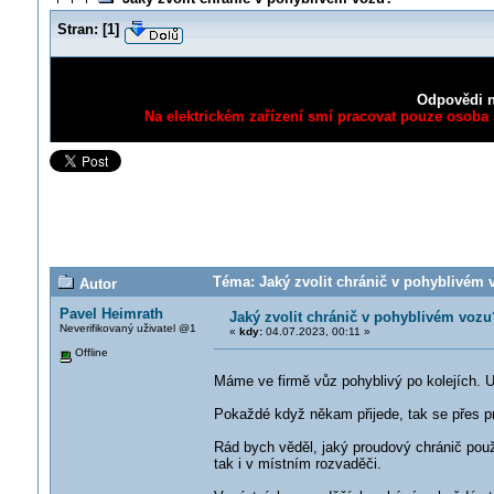
Stran:
[
1
]
Odpovědi n
Na elektrickém zařízení smí pracovat pouze osoba s
Téma: Jaký zvolit chránič v pohyblivém 
Autor
Pavel Heimrath
Jaký zvolit chránič v pohyblivém vozu
Neverifikovaný uživatel @1
«
kdy:
04.07.2023, 00:11 »
Offline
Máme ve firmě vůz pohyblivý po kolejích. Uv
Pokaždé když někam přijede, tak se přes pr
Rád bych věděl, jaký proudový chránič pou
tak i v místním rozvaděči.