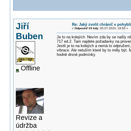
Jiří
Re: Jaký zvolit chránič v pohyb
«
Odpověď #3 kdy:
05.07.2023, 19:50 »
Buben
Je to na kolejích. Nevím zda by se našly ně
717 ed.2. Tam najdete požadavky na provede
Jestli je to na kolejích a nemá to odpružen
vibrace. Ale netuším které by to měly být.
hodně drsné podmínky.
Offline
Revize a
údržba