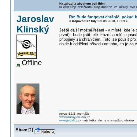
Na zdraví a abychom byli lidmi
to vám přeje celoživotní projektant nn, vn, někdy i vvn
Jaroslav
Re: Bude fungovat chránič, pokud b
«
Odpověď #7 kdy:
05.08.2010, 19:09 »
Klinský
Ještě další možné řešení - v místě, kde je ch
první) - bude jistit relé. Fáze na relé je j
připojený za chráničem. Toto lze použít pro
dojde k oddělení přívodu od toho, co je za 
Offline
revize E2/B, montáže
www.klinsky-elektro.cz
www.jardak.cz
- moje fotky, ale ne s tematikou elektro
Stran:
[
1
]