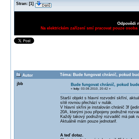
Stran:
[
1
]
Odpovědi n
Na elektrickém zařízení smí pracovat pouze osoba s
Téma: Bude fungovat chránič, pokud bude
Autor
jbb
Bude fungovat chránič, pokud bude
«
kdy:
03.08.2010, 20:42 »
Starší objekt s hlavní rozvodní skříní, ak
sítě rovnou přechází v nulák.
V hlavní skříni je instalován chránič 3f (jedi
20A, kterými jsou připojeny podružné rozva
Každý takový podružný rozvaděč má pak na 
Aktuálně mám pouze jednotarif.
A teď dotaz.