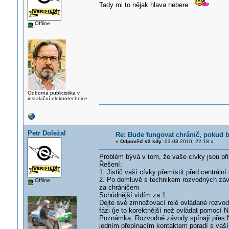
Tady mi to nějak hlava nebere.
Offline
Odborná publicistika v
instalační elektrotechnice.
Petr Doležal
Re: Bude fungovat chránič, pokud b
«
Odpověď #2 kdy:
03.08.2010, 22:18 »
Problém bývá v tom, že vaše cívky jsou při
Řešení:
1. Jistič vaší cívky přemístit před centrální
2. Po domluvě s technikem rozvodných závod
Offline
za chráničem
Schůdnější vidím za 1.
Dejte své zmnožovací relé ovládané rozvodn
fázi (je to korektnější než ovládat pomocí N
Poznámka: Rozvodné závody spínají přes N, 
jedním přepínacím kontaktem poradí s vaš