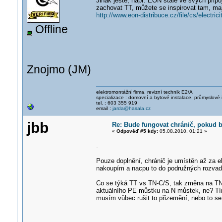
Jinak ještě, např. EON stále ve svých přip
zachovat TT, můžete se inspirovat tam, ma
http://www.eon-distribuce.cz/file/cs/electri
Offline
Znojmo (JM)
elektromontážn
í firma, revizní technik E2/A
specializace : domovní a bytové instalace, průmyslové 
tel. : 603 355 919
email :
jarda@hasala.cz
jbb
Re: Bude fungovat chránič, pokud b
«
Odpověď #5 kdy:
05.08.2010, 01:21 »
.
Pouze doplnění, chránič je umístěn až za 
nakoupím a nacpu to do podružných rozvad
Co se týká TT vs TN-C/S, tak změna na TN
aktuálního PE můstku na N můstek, ne? Tí
musím vůbec rušit to přizemění, nebo to s