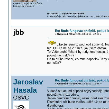
emeritní projektant z Brna
(prostě důchodce)
Na zdraví a abychom byli lidmi
to vám přeje celoživotní projektant nn, vn, někdy i vvn
jbb
Re: Bude fungovat chránič, pokud b
«
Odpověď #3 kdy:
03.08.2010, 22:33 »
, takže jsem to pochopil správně. No
Kč+DPH a né za 2 tisíce, jak jsem obával.
To Vaše druhé řešení by tedy znamenalo, ž
podružných skříní?
Co to druhé řešení, co mne napadlo? Tedy v
ne nulák?
Jaroslav
Re: Bude fungovat chránič, pokud b
«
Odpověď #4 kdy:
03.08.2010, 22:36 »
Hasala
V dané situaci mi připadá nejvýhodnější př
podružných rozvodnic.
OSVČ
Jeden centrální chránič, navíc před elektr
Distribuční síť bude takřka určitě už po re
distributora.