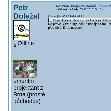
Petr
Re: Bude fungovat chránič, pokud b
«
Odpověď #6 kdy:
05.08.2010, 06:10 »
Doležal
Citace: jbb 05.08.2010, 01:21
. . . Pouze doplnění, chránič je umístěn až za elektrom
No právě. Cívka stykače je napájena fází h
přes chránič se nevrací.
Offline
emeritní
projektant z
Brna (prostě
důchodce)