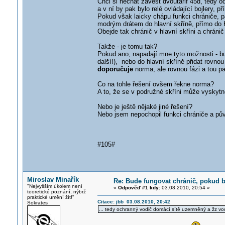
Chci si nechat zavést dvoutarif 45d, tedy 
a v ní by pak bylo relé ovládající bojlery, př
Pokud však laicky chápu funkci chrániče, pa
modrým drátem do hlavní skříně, přímo do
Obejde tak chránič v hlavní skříni a chránič
Takže - je tomu tak?
Pokud ano, napadají mne tyto možnosti - bu
další!), nebo do hlavní skříně přidat rovnou
doporučuje
norma, ale rovnou fázi a tou pak
Co na tohle řešení ovšem řekne norma?
A to, že se v podružné skříni může vyskytno
Nebo je ještě nějaké jiné řešení?
Nebo jsem nepochopil funkci chrániče a pů
#105#
Miroslav Minařík
Re: Bude fungovat chránič, pokud b
"Nejvyšším úkolem není
«
Odpověď #1 kdy:
03.08.2010, 20:54 »
teoretické poznání, nýbrž
praktické umění žít!"
Citace: jbb 03.08.2010, 20:42
Sokrates
... tedy ochranný vodič domácí sítě uzemněný a žz vodi