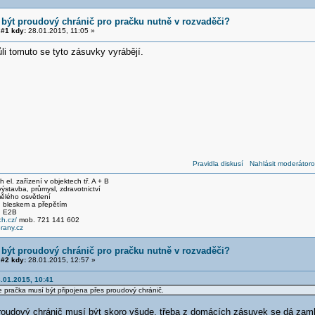
 být proudový chránič pro pračku nutně v rozvaděči?
#1 kdy:
28.01.2015, 11:05 »
li tomuto se tyto zásuvky vyrábějí.
Pravidla diskusí
Nahlásit moderátoro
el. zařízení v objektech tř. A + B
stavba, průmysl, zdravotnictví
ělého osvětlení
 bleskem a přepětím
, E2B
h.cz/
mob. 721 141 602
any.cz
 být proudový chránič pro pračku nutně v rozvaděči?
#2 kdy:
28.01.2015, 12:57 »
.01.2015, 10:41
 pračka musí být připojena přes proudový chránič.
oudový chránič musí být skoro všude, třeba z domácích zásuvek se dá zamh