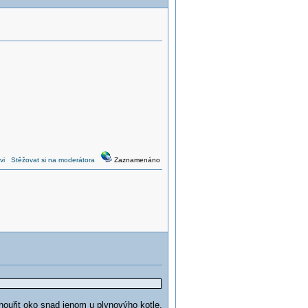
vi
Stěžovat si na moderátora
Zaznamenáno
ouřit oko snad jenom u plynovýho kotle.