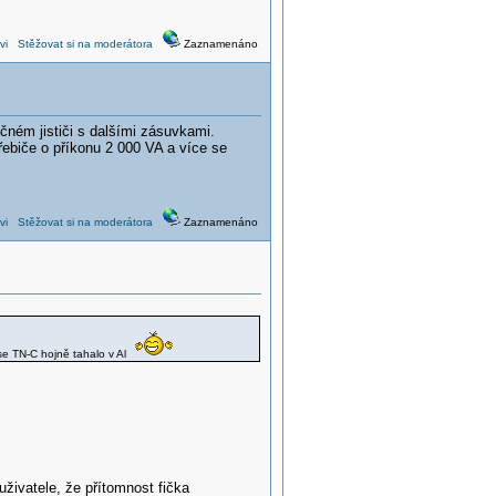
vi
Stěžovat si na moderátora
Zaznamenáno
čném jističi s dalšími zásuvkami.
řebiče o příkonu 2 000 VA a více se
vi
Stěžovat si na moderátora
Zaznamenáno
se TN-C hojně tahalo v Al
živatele, že přítomnost fička