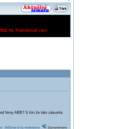
»
/2022 Sb.
Podrobnosti zde!
 od firmy ABB? S tím že tato zásuvka
vi
Stěžovat si na moderátora
Zaznamenáno