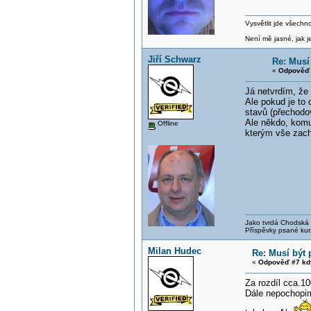
Vysvětlit jde všechn
Není mě jasné, jak je
Jiří Schwarz
Re: Musí
«
Odpověď 
Já netvrdím, že 
Ale pokud je to
stavů (přechodo
Ale někdo, komu
Offline
kterým vše zachr
Jako tvrdá Chodská p
Příspěvky psané kur
Milan Hudec
Re: Musí být 
«
Odpověď #7 kd
Za rozdíl cca.1
Dále nepochopim 