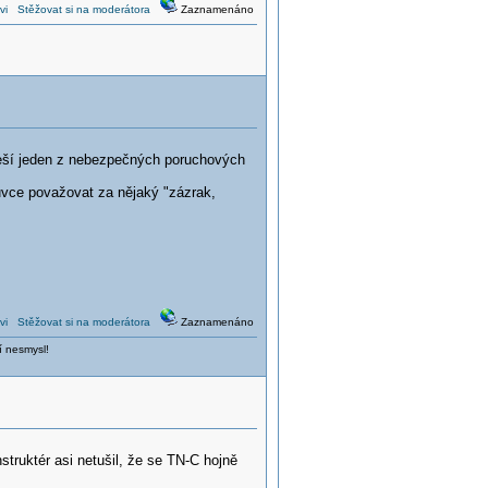
vi
Stěžovat si na moderátora
Zaznamenáno
eřeší jeden z nebezpečných poruchových
vce považovat za nějaký "zázrak,
vi
Stěžovat si na moderátora
Zaznamenáno
í nesmysl!
truktér asi netušil, že se TN-C hojně