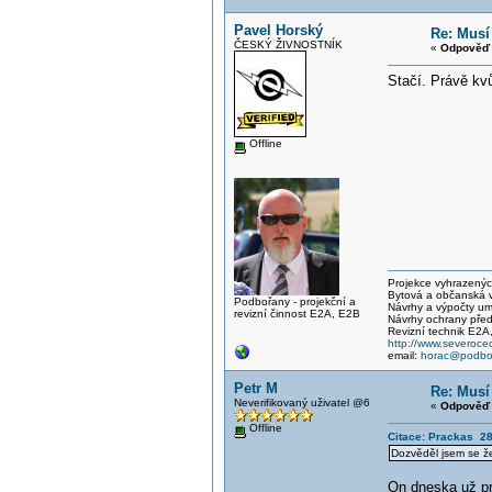
Pavel Horský
Re: Musí
ČESKÝ ŽIVNOSTNÍK
«
Odpověď 
Stačí. Právě kvů
Offline
Projekce vyhrazených 
Bytová a občanská vý
Podbořany - projekční a
Návrhy a výpočty um
revizní činnost E2A, E2B
Návrhy ochrany před
Revizní technik E2A
http://www.severocec
email:
horac@podbor
Petr M
Re: Musí
Neverifikovaný uživatel @6
«
Odpověď 
Offline
Citace: Prackas 28
Dozvěděl jsem se že
On dneska už pr