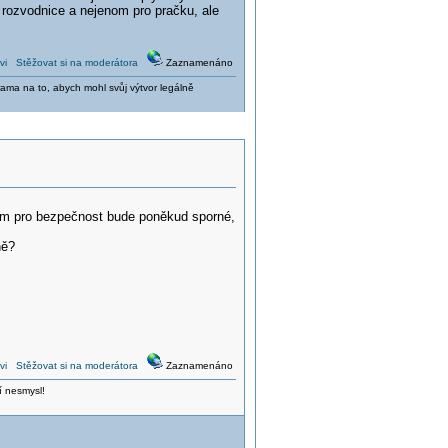
 rozvodnice a nejenom pro pračku, ale
vi
Stěžovat si na moderátora
Zaznamenáno
ama na to, abych mohl svůj výtvor legálně
em pro bezpečnost bude poněkud sporné,
ně?
vi
Stěžovat si na moderátora
Zaznamenáno
í nesmysl!