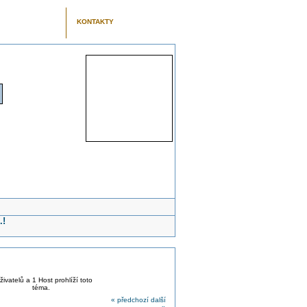
KONTAKTY
.!
živatelů a 1 Host prohlíží toto
téma.
« předchozí
další