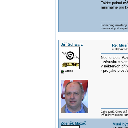
Takže pokud máte
minimálně pro k
Jsem programátor jed
otestovat pod napět
Jiří Schwarz
Re: Musí
«
Odpověď 
Nechci se s Pavl
- zásuvku s ves
v některých pří
- pro jaké prost
Offline
Jako tvrdá Chodská p
Příspěvky psané kur
Zdeněk Mazač
Musí být
«
Odpověď 