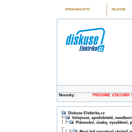
ZPRAVODAJSTVÍ
TELEVIZE
Novinky:
PROSÍME VŠECHNY UŽIVAT
Diskuse Elektrika.cz
Veřejnost, spotřebitelé, neodborní
Plánování, úvahy, vysvětlení, 
...
Musí být proudový chránič p