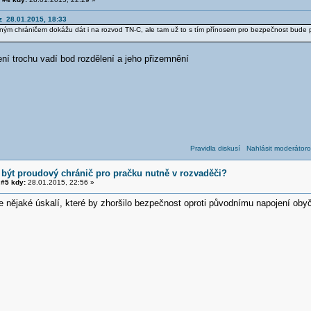
z 28.01.2015, 18:33
ěným chráničem dokážu dát i na rozvod TN-C, ale tam už to s tím přínosem pro bezpečnost bude
ní trochu vadí bod rozdělení a jeho přizemnění
Pravidla diskusí
Nahlásit moderátoro
 být proudový chránič pro pračku nutně v rozvaděči?
#5 kdy:
28.01.2015, 22:56 »
ce nějaké úskalí, které by zhoršilo bezpečnost oproti původnímu napojení ob