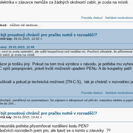
lektrika v zásuvce nemůže za žádných okolností zabít, je zcela na místě.
Pravidla diskusí
Nahlásit moderátoro
lesd
- můžete mě sledovat... .
 být proudový chránič pro pračku nutně v rozvaděči?
#10 kdy:
29.01.2015, 12:52 »
volný 29.01.2015, 12:06
 není to zcela optimální, ale vyšší bezpečnost než nedělat nic. Poučení uživatele, že přítomnos
 zabít, je zcela na místě.
or je trošku jiný. Pokud na tom trvá výrobce v návodu, je potřeba mu vyhově
spíš pospojování, právě kvůli možnosti upadení PENu. A do koupelny patří jis
uškodí a pokud je technická možnost (TN-C-S), tak je chránič v rozvodnici j
Pravidla diskusí
Nahlásit moderátoro
nočipů, zaměřený na automatizaci. Se zájmem o silnoproud od pěti let, maturitou elektro a papír
ím do 1kV...
 být proudový chránič pro pračku nutně v rozvaděči?
#11 kdy:
29.01.2015, 13:42 »
neustálá potřeba přizemňovat rozdělení bodu PEN?
ibučních rozvodech jsem pro, ale bavit se o tomto u zásuvky ??