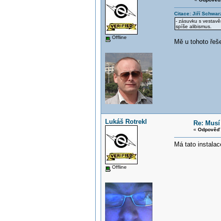
Citace: Jiří Schwar
- zásuvku s vestav
spíše alibismus.
Offline
Mě u tohoto řeše
Lukáš Rotrekl
Re: Musí
«
Odpověď 
Má tato instala
Offline