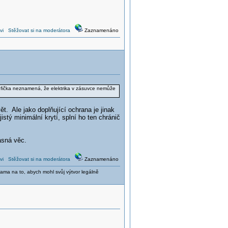
vi
Stěžovat si na moderátora
Zaznamenáno
t fička neznamená, že elektrika v zásuvce nemůže
t. Ale jako doplňující ochrana je jinak
tý minimální krytí, splní ho ten chránič
asná věc.
vi
Stěžovat si na moderátora
Zaznamenáno
ama na to, abych mohl svůj výtvor legálně