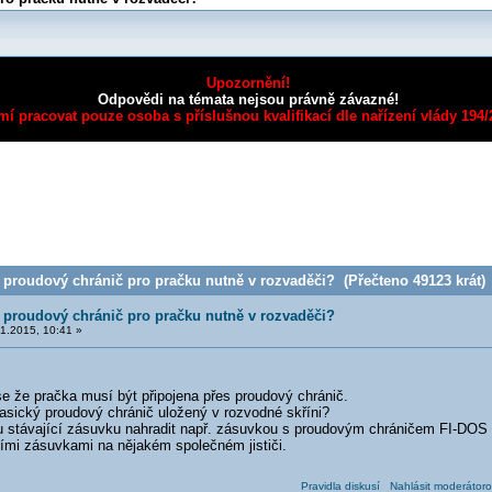
Upozornění!
Odpovědi na témata nejsou právně závazné!
mí pracovat pouze osoba s příslušnou kvalifikací dle nařízení vlády 194
 proudový chránič pro pračku nutně v rozvaděči? (Přečteno 49123 krát)
 proudový chránič pro pračku nutně v rozvaděči?
1.2015, 10:41 »
e že pračka musí být připojena přes proudový chránič.
asický proudový chránič uložený v rozvodné skříni?
u stávající zásuvku nahradit např. zásuvkou s proudovým chráničem FI-DOS
šími zásuvkami na nějakém společném jističi.
Pravidla diskusí
Nahlásit moderátoro