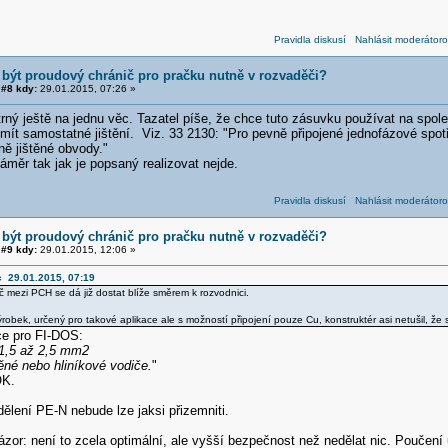
Pravidla diskusí
Nahlásit moderátoro
 být proudový chránič pro pračku nutně v rozvaděči?
#8 kdy:
29.01.2015, 07:26 »
rný ještě na jednu věc. Tazatel píše, že chce tuto zásuvku používat na spole
mít samostatné jištění. Viz. 33 2130: "Pro pevně připojené jednofázové spot
ně jištěné obvody."
měr tak jak je popsaný realizovat nejde.
Pravidla diskusí
Nahlásit moderátoro
 být proudový chránič pro pračku nutně v rozvaděči?
#9 kdy:
29.01.2015, 12:06 »
c 29.01.2015, 07:19
č mezi PCH se dá již dostat blíže směrem k rozvodnici.
obek, určený pro takové aplikace ale s možností připojení pouze Cu, konstruktér asi netušil, že 
e pro FI-DOS:
 1,5 až 2,5 mm2
ěné nebo hliníkové vodiče.
"
OK.
ělení PE-N nebude lze jaksi přizemniti.
or: není to zcela optimální, ale vyšší bezpečnost než nedělat nic. Poučení u