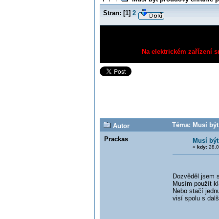
Stran:
[
1
]
2
Na elektrickém zařízení s
Téma: Musí být
Autor
Prackas
Musí být
«
kdy:
28.0
Dozvěděl jsem s
Musím použít kl
Nebo stačí jedn
visí spolu s dal