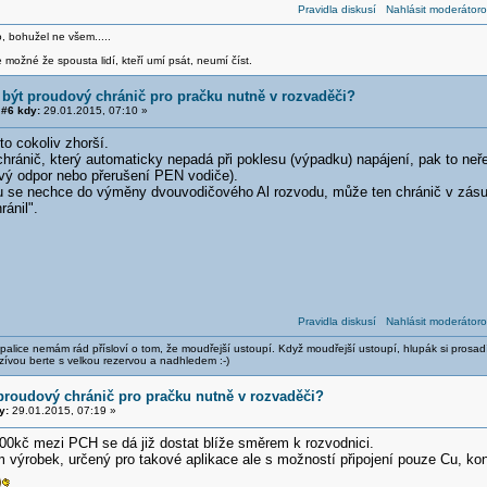
Pravidla diskusí
Nahlásit moderátoro
o, bohužel ne všem.....
 možné že spousta lidí, kteří umí psát, neumí číst.
 být proudový chránič pro pračku nutně v rozvaděči?
#6 kdy:
29.01.2015, 07:10 »
to cokoliv zhorší.
 chránič, který automaticky nepadá při poklesu (výpadku) napájení, pak to n
vý odpor nebo přerušení PEN vodiče).
 se nechce do výměny dvouvodičového Al rozvodu, může ten chránič v zásu
ánil".
Pravidla diskusí
Nahlásit moderátoro
alice nemám rád přísloví o tom, že moudřejší ustoupí. Když moudřejší ustoupí, hlupák si prosad
zívou berte s velkou rezervou a nadhledem :-)
proudový chránič pro pračku nutně v rozvaděči?
y:
29.01.2015, 07:19 »
000kč mezi PCH se dá již dostat blíže směrem k rozvodnici.
výrobek, určený pro takové aplikace ale s možností připojení pouze Cu, kons