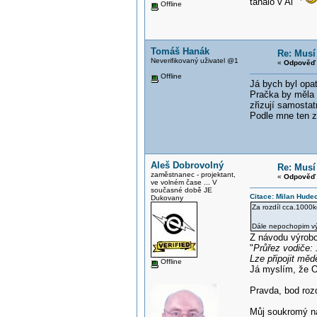
tahalo v Al
Offline
Tomáš Hanák
Re: Musí
Neverifikovaný uživatel @1
«
Odpověď 
Offline
Já bych byl opat
Pračka by měla 
zřizují samostat
Podle mne ten zá
Aleš Dobrovolný
Re: Musí
zaměstnanec - projektant,
«
Odpověď 
ve volném čase ... V
současné době JE
Citace: Milan Hude
Dukovany
Za rozdíl cca.1000k
Dále nepochopim výr
Z návodu výrobc
"
Průřez vodiče:
Lze připojit měd
Offline
Já myslím, že 
Pravda, bod rozd
Můj soukromý náz