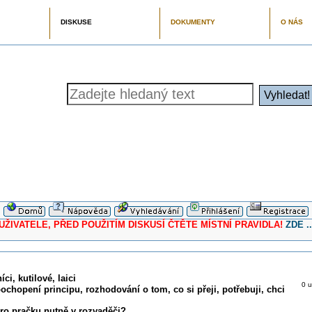
DISKUSE
DOKUMENTY
O NÁS
ELE, PŘED POUŽITÍM DISKUSÍ ČTĚTE MÍSTNÍ PRAVIDLA!
ZDE ..
ci, kutilové, laici
0 u
pochopení principu, rozhodování o tom, co si přeji, potřebuji, chci
ro pračku nutně v rozvaděči?