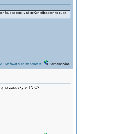
 poněkud sporné, v některých případech to bude
vi
Stěžovat si na moderátora
Zaznamenáno
yčejné zásuvky v TN-C?