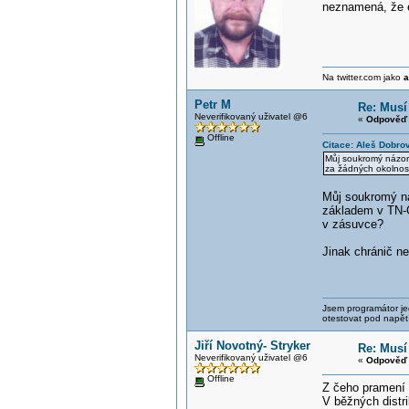
neznamená, že e
Na twitter.com jako
a
Petr M
Re: Musí
Neverifikovaný uživatel @6
«
Odpověď 
Offline
Citace: Aleš Dobro
Můj soukromý názor:
za žádných okolností
Můj soukromý náz
základem v TN-C 
v zásuvce?
Jinak chránič ne
Jsem programátor jed
otestovat pod napět
Jiří Novotný- Stryker
Re: Musí
Neverifikovaný uživatel @6
«
Odpověď 
Offline
Z čeho pramení 
V běžných distr