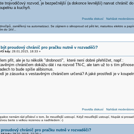
 trojvodičový rozvod, je bezpečnější (a dokonce levnější) narvat chránič do
oupelnu a kuchyň.
Pravidla diskusí
Nahlásit moderátoro
nočipů, zaměřený na automatizaci. Se zájmem o silnoproud od pěti let, maturitou elektro a papír
ím do 1kV...
 být proudový chránič pro pračku nutně v rozvaděči?
#3 kdy:
28.01.2015, 18:33 »
em přít, ale je tu několik "drobností", které není dobré přehlížet, např.:
tavěným chráničem dokážu dát i na rozvod TN-C, ale tam už to s tím přínos
padech to bude spíše alibismus.
ředí je zásuvka s vestavěným chráničem určená? A jaké prostředí je v koupel
Pravidla diskusí
Nahlásit moderátoro
alice nemám rád přísloví o tom, že moudřejší ustoupí. Když moudřejší ustoupí, hlupák si prosad
zívou berte s velkou rezervou a nadhledem :-)
 proudový chránič pro pračku nutně v rozvaděči?
#4 kdy:
28.01.2015, 22:29 »