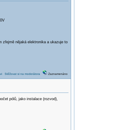
00V
m zřejmě nějaká elektronika a ukazuje to
vi
Stěžovat si na moderátora
Zaznamenáno
očet pólů, jako instalace (rozvod),