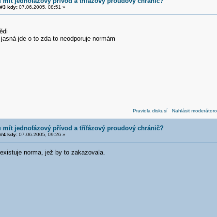
 mít jednofázový přívod a třífázový proudový chránič?
#3 kdy:
07.06.2005, 08:51 »
ědi
 jasná jde o to zda to neodporuje normám
Pravidla diskusí
Nahlásit moderátoro
 mít jednofázový přívod a třífázový proudový chránič?
#4 kdy:
07.06.2005, 09:26 »
existuje norma, jež by to zakazovala.