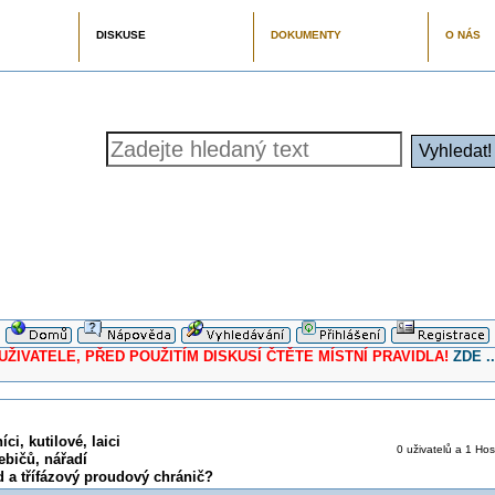
DISKUSE
DOKUMENTY
O NÁS
ELE, PŘED POUŽITÍM DISKUSÍ ČTĚTE MÍSTNÍ PRAVIDLA!
ZDE ..
ci, kutilové, laici
0 uživatelů a 1 Host
ebičů, nářadí
 a třífázový proudový chránič?