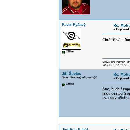
Pavel Ryšavý
Re: Mohu
«
Odpověď 
Chránič vám fun
Offline
Smysl pro humor - z
.45 ACP; 7,62x39; 7
Jiří Špelec
Re: Mohu
Neverifikovaný uživatel @1
«
Odpověď 
Offline
Ano, bude fungo
jinou cestou (na
dva póly přístr
Jindřich Babák