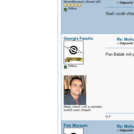
Neverifikovaný uživatel @5
«
Odpověď 
Offline
Stačí zvolit vho
Georgis Fasulis
Re: Mohu
«
Odpověď 
Pan Babák mě př
Offline
Nepij, nekuř, cvič a zakrátko
budeš zase chlapík.
G.F
Petr Moravec
Re: Mohu
«
Odpověď 