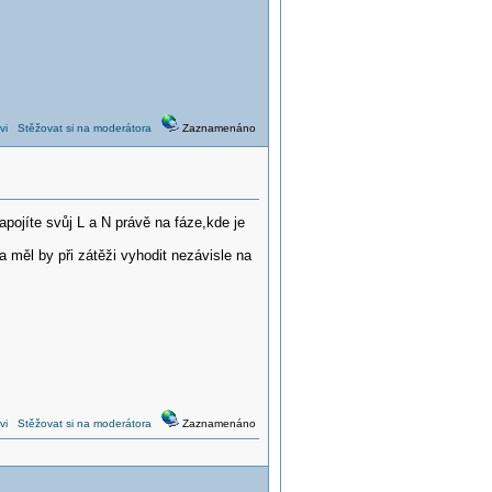
vi
Stěžovat si na moderátora
Zaznamenáno
pojíte svůj L a N právě na fáze,kde je
 měl by při zátěži vyhodit nezávisle na
vi
Stěžovat si na moderátora
Zaznamenáno