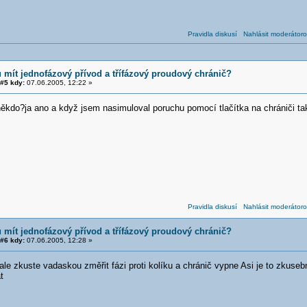
Pravidla diskusí
Nahlásit moderátoro
 mít jednofázový přívod a třífázový proudový chránič?
#5 kdy:
07.06.2005, 12:22 »
někdo?ja ano a když jsem nasimuloval poruchu pomocí tlačítka na chrániči ta
Pravidla diskusí
Nahlásit moderátoro
 mít jednofázový přívod a třífázový proudový chránič?
#6 kdy:
07.06.2005, 12:28 »
le zkuste vadaskou změřit fázi proti kolíku a chránič vypne Asi je to zkusební
t