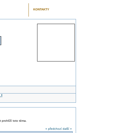
KONTAKTY
.!
 prohlíží toto téma.
« předchozí
další »