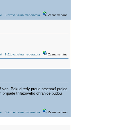
vi
Stěžovat si na moderátora
Zaznamenáno
vi
Stěžovat si na moderátora
Zaznamenáno
 ven. Pokud tedy proud prochází projde
m případě třífázového chrániče budou
vi
Stěžovat si na moderátora
Zaznamenáno