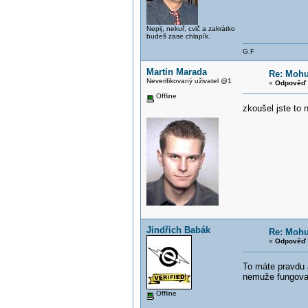
Nepij, nekuř, cvič a zakrátko
budeš zase chlapík.
G.F
Martin Marada
Re: Mohu
Neverifikovaný uživatel @1
«
Odpověď 
Offline
zkoušel jste to 
Jindřich Babák
Re: Mohu
«
Odpověď 
To máte pravdu a
nemuže fungova
Offline