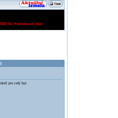
/2022 Sb.
Podrobnosti zde!
)
ánič pro celý byt.