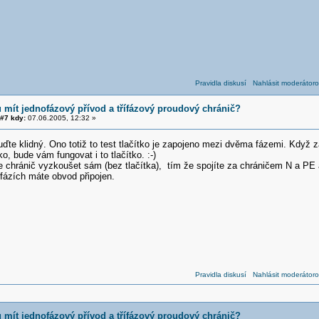
Pravidla diskusí
Nahlásit moderátoro
 mít jednofázový přívod a třífázový proudový chránič?
#7 kdy:
07.06.2005, 12:32 »
te klidný. Ono totiž to test tlačítko je zapojeno mezi dvěma fázemi. Když za
tko, bude vám fungovat i to tlačítko. :-)
 chránič vyzkoušet sám (bez tlačítka), tím že spojíte za chráničem N a PE a
fázích máte obvod připojen.
Pravidla diskusí
Nahlásit moderátoro
 mít jednofázový přívod a třífázový proudový chránič?