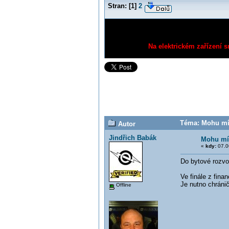
Stran:
[
1
]
2
Na elektrickém zařízení s
Téma: Mohu mít
Autor
Jindřich Babák
Mohu mít
«
kdy:
07.0
Do bytové rozvo
Ve finále z fin
Je nutno chráni
Offline