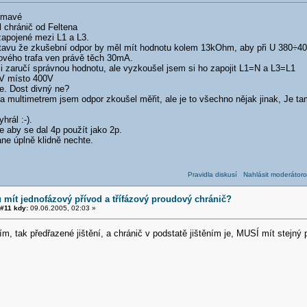
jímavé
chránič od Feltena
 zapojené mezi L1 a L3.
avu že zkušební odpor by měl mít hodnotu kolem 13kOhm, aby při U 380÷4
ového trafa ven právě těch 30mA.
mi zaručí správnou hodnotu, ale vyzkoušel jsem si ho zapojit L1=N a L3=L1
0V místo 400V
je. Dost divný ne?
a multimetrem jsem odpor zkoušel měřit, ale je to všechno nějak jinak, Je ta
hrál :-).
 aby se dal 4p použít jako 2p.
ne úplně klidně nechte.
Pravidla diskusí
Nahlásit moderátoro
 mít jednofázový přívod a třífázový proudový chránič?
#11 kdy:
09.06.2005, 02:03 »
, tak předřazené jištění, a chránič v podstatě jištěním je, MUSÍ mít stejný p