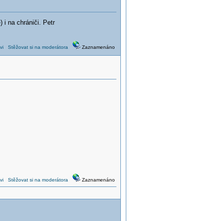
 i na chrániči. Petr
vi
Stěžovat si na moderátora
Zaznamenáno
vi
Stěžovat si na moderátora
Zaznamenáno