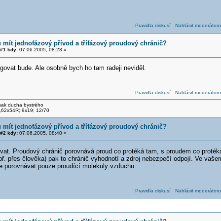
Pravidla diskusí
Nahlásit moderátoro
 mít jednofázový přívod a třífázový proudový chránič?
#1 kdy:
07.06.2005, 08:23 »
govat bude. Ale osobně bych ho tam radeji neviděl.
Pravidla diskusí
Nahlásit moderátoro
nak ducha bystrého
,62x54R; 9x19; 12/70
 mít jednofázový přívod a třífázový proudový chránič?
#2 kdy:
07.06.2005, 08:40 »
vat. Proudový chránič porovnává proud co protéká tam, s proudem co protéká
př. přes člověka) pak to chránič vyhodnotí a zdroj nebezpečí odpojí. Ve vaše
oje porovnávat pouze proudící molekuly vzduchu.
Pravidla diskusí
Nahlásit moderátoro