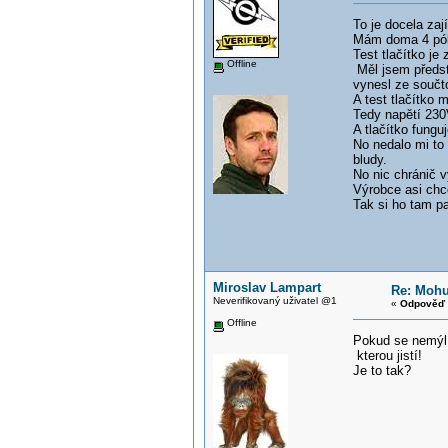
To je docela za
Mám doma 4 pól 
Test tlačítko je
Offline
Měl jsem předst
vynesl ze součt
A test tlačítko 
Tedy napětí 23
A tlačítko fungu
No nedalo mi to 
bludy.
No nic chránič vy
Výrobce asi chce
Tak si ho tam pa
Miroslav Lampart
Re: Mohu
Neverifikovaný uživatel @1
«
Odpověď 
Offline
Pokud se nemýlím
kterou jistí!
Je to tak?