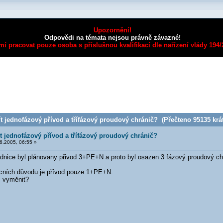
Upozornění!
Odpovědi na témata nejsou právně závazné!
mí pracovat pouze osoba s příslušnou kvalifikací dle nařízení vlády 194
 jednofázový přívod a třífázový proudový chránič? (Přečteno 95135 krát
 jednofázový přívod a třífázový proudový chránič?
6.2005, 06:55 »
dnice byl plánovany přivod 3+PE+N a proto byl osazen 3 fázový proudový chr
ancních důvodu je přívod pouze 1+PE+N.
č vyměnit?