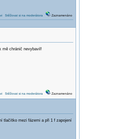
vi
Stěžovat si na moderátora
Zaznamenáno
k mě chránič nevybavil!
vi
Stěžovat si na moderátora
Zaznamenáno
 tlačítko mezi fázemi a při 1 f zapojení