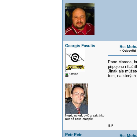
Georgis Fasulis
Re: Mohu
«
Odpověď 
Pane Marada, buď
připojeno i tlačí
Jinak ale můžete
Offline
tom, na kterých 
Nepij, nekuř, cvič a zakrátko
budeš zase chlapík.
G.F
Petr Petr
Re: Mohu