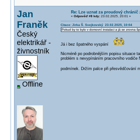
Jan
Re: Lze uznat za proudový chránič
«
Odpověď #8 kdy:
23.02.2025, 20:01 »
Franěk
Citace: Jirka Š. Svejkovský 23.02.2025, 10:04
Pokud by to bylo v domovní instalaci a já se zrovna š
Český
elektrikář -
Já i bez špatného vyspání
živnostník
Nicméně po podrobnějším popisu situace ta
problém s nevypínáním pracovního vodiče N, a
podmínek. Držím palce při přesvědčování
Offline