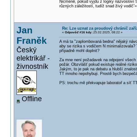
Nicméně, pokud vyjdu z logiky názvosloví 5
různých záležitostí, tudíž snad živý vodičˇ=
Jan
Re: Lze uznat za proudový chránič zař
«
Odpověď #16 kdy:
25.02.2025, 08:22 »
Franěk
A má ta "zaplombovaná bedna" nějaký návod
aby se rizika s vodičem N minimalizovala? 
Český
případně mohl doplnit?
elektrikář -
Za mne není požadavek na odpojení všech p
požár. Obzvlášť pokud existuje reálné rizik
živnostník
Jakým, to je pak na debatu a hlubší znalost
TT mnoho nepohybuji. Prostě bych bezpečáka
PS: trochu mě překvapuje laboratoř a síť T
Offline