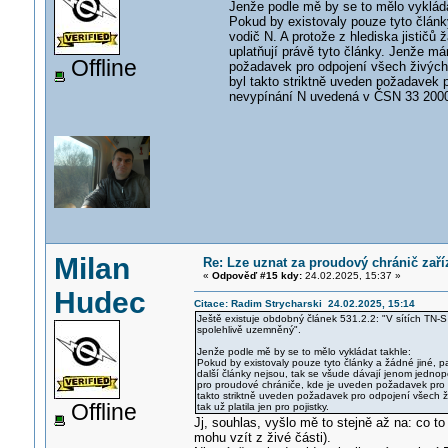
Jenže podle mě by se to mělo vykláda
Pokud by existovaly pouze tyto články
vodič N. A protože z hlediska jističů 
uplatňují právě tyto články. Jenže m
Offline
požadavek pro odpojení všech živých v
byl takto striktně uveden požadavek p
nevypínání N uvedená v ČSN 33 2000-4-
Milan
Re: Lze uznat za proudový chránič zař
«
Odpověď #15 kdy:
24.02.2025, 15:37 »
Hudec
Citace: Radim Strycharski 24.02.2025, 15:14
Ještě existuje obdobný článek 531.2.2: "V sítích TN-S
spolehlivě uzemněný".
Jenže podle mě by se to mělo vykládat takhle:
Pokud by existovaly pouze tyto články a žádné jiné, pa
další články nejsou, tak se všude dávají jenom jednop
pro proudové chrániče, kde je uveden požadavek pro odp
takto striktně uveden požadavek pro odpojení všech ži
Offline
tak už platila jen pro pojistky.
Jj, souhlas, vyšlo mě to stejně až na: co to
mohu vzít z živé části).