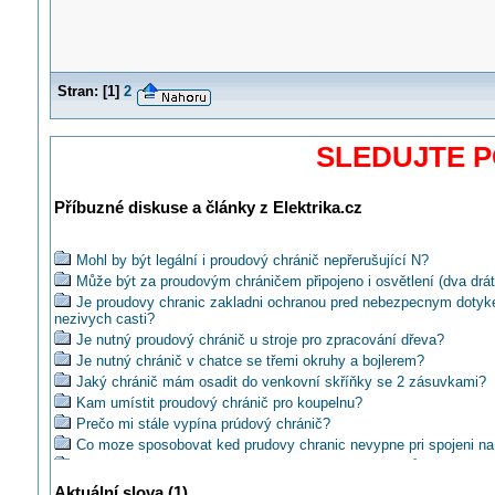
Stran:
[
1
]
2
SLEDUJTE 
Příbuzné diskuse a články z Elektrika.cz
Mohl by být legální i proudový chránič nepřerušující N?
Může být za proudovým chráničem připojeno i osvětlení (dva drát
Je proudovy chranic zakladni ochranou pred nebezpecnym doty
nezivych casti?
Je nutný proudový chránič u stroje pro zpracování dřeva?
Je nutný chránič v chatce se třemi okruhy a bojlerem?
Jaký chránič mám osadit do venkovní skříňky se 2 zásuvkami?
Kam umístit proudový chránič pro koupelnu?
Prečo mi stále vypína prúdový chránič?
Co moze sposobovat ked prudovy chranic nevypne pri spojeni n
Mohu použít jediný proudový chránič pro více obvodů, které obsa
vodič?
Aktuální slova (1)