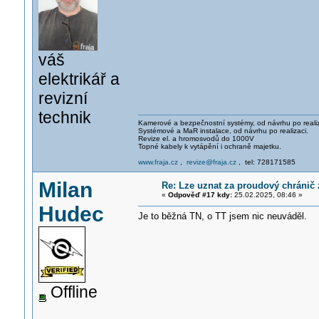
váš
elektrikář a
revizní
technik
Kamerové a bezpečnostní systémy, od návrhu po realiz
Systémové a MaR instalace, od návrhu po realizaci.
Revize el. a hromosvodů do 1000V
Topné kabely k vytápění i ochraně majetku.
www.fraja.cz
,
revize@fraja.cz
, tel: 728171585
Milan
Re: Lze uznat za proudový chránič
«
Odpověď #17 kdy:
25.02.2025, 08:46 »
Hudec
Je to běžná TN, o TT jsem nic neuváděl.
Offline