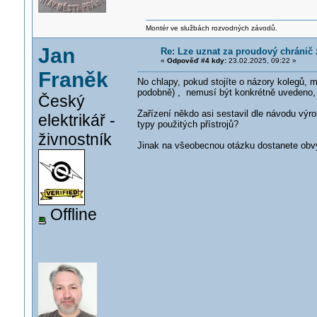
Montér ve službách rozvodných závodů.
Jan
Re: Lze uznat za proudový chránič
«
Odpověď #4 kdy:
23.02.2025, 09:22 »
Franěk
No chlapy, pokud stojíte o názory kolegů, mě
podobně) , nemusí být konkrétně uvedeno, a
Český
Zařízení někdo asi sestavil dle návodu výr
elektrikář -
typy použitých přístrojů?
živnostník
Jinak na všeobecnou otázku dostanete obv
Offline