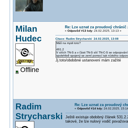
Milan
Re: Lze uznat za proudový chránič
«
Odpověď #13 kdy:
24.02.2025, 13:13 »
Hudec
Citace: Radim Strycharski 24.02.2025, 13:08
Máš na mysli toto?
461.2
V sítích TN-S a v části TN-S sítí TN-C-S se odpojován
spolehlivě spojený se zemí pomocí tak nízkého odpor
Jj.toto/obdobné ustanovení mám zažité
Offline
Radim
Re: Lze uznat za proudový ch
«
Odpověď #14 kdy:
24.02.2025, 15:1
Strycharski
Ještě existuje obdobný článek 531.2.2
takové, že lze nulový vodič považova