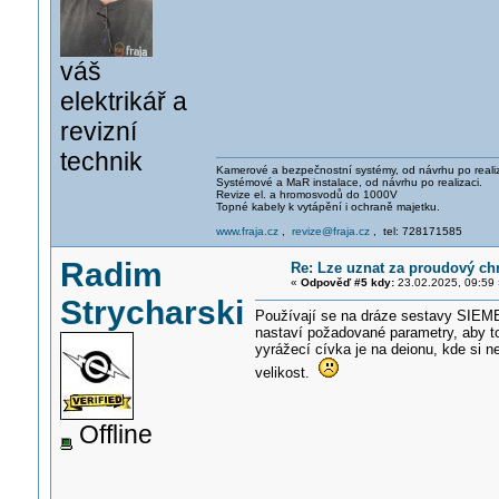
váš
elektrikář a
revizní
technik
Kamerové a bezpečnostní systémy, od návrhu po realiz
Systémové a MaR instalace, od návrhu po realizaci.
Revize el. a hromosvodů do 1000V
Topné kabely k vytápění i ochraně majetku.
www.fraja.cz
,
revize@fraja.cz
, tel: 728171585
Radim
Re: Lze uznat za proudový ch
«
Odpověď #5 kdy:
23.02.2025, 09:59 
Strycharski
Používají se na dráze sestavy SIEMEN
nastaví požadované parametry, aby t
yyrážecí cívka je na deionu, kde si n
velikost.
Offline