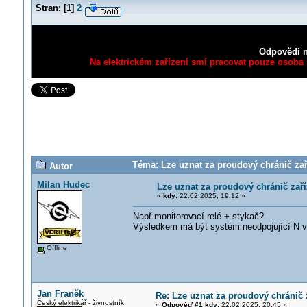
Stran:
[
1
]
2
Odpovědi n
Na elektrickém zařízení smí pracovat pouze osoba s
Téma: Lze uznat za proudový chránič za
Autor
Milan Hudec
Lze uznat za proudový chránič za
«
kdy:
22.02.2025, 19:12 »
Např.monitorov
ací relé + stykač?
Výsledkem má být systém neodpojující N v
Offline
Jan Franěk
Re: Lze uznat za proudový chránič
Český elektrikář - živnostník
«
Odpověď #1 kdy:
22.02.2025, 20:45 »