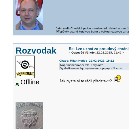
Jako tvrdá Chodská palice nemám rád přísloví o tom, ž
Příspěvky psané kurzívou berte s velkou rezervou a na
Rozvodak
Re: Lze uznat za proudový chrán
«
Odpověď #3 kdy:
22.02.2025, 21:46 »
Citace: Milan Hudec 22.02.2025, 19:12
Např.monitorov
ací relé + stykač?
Výsledkem má být systém neodpojující N vodič.
Offline
Jak byste si to ráčil představit?