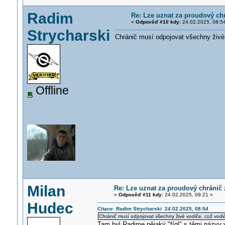
Radim
Re: Lze uznat za proudový ch
«
Odpověď #10 kdy:
24.02.2025, 08:5
Strycharski
Chránič musí odpojovat všechny živé v
Offline
Milan
Re: Lze uznat za proudový chránič
«
Odpověď #11 kdy:
24.02.2025, 09:21 »
Hudec
Citace: Radim Strycharski 24.02.2025, 08:54
Chránič musí odpojovat všechny živé vodiče, což vodič 
Tam byl Radime nějaký "fígl" s těmi názvy v