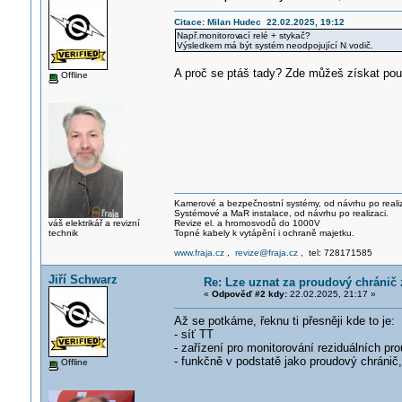
Citace: Milan Hudec 22.02.2025, 19:12
Např.monitorov
ací relé + stykač?
Výsledkem má být systém neodpojující N vodič.
A proč se ptáš tady? Zde můžeš získat pouz
Offline
Kamerové a bezpečnostní systémy, od návrhu po realiz
Systémové a MaR instalace, od návrhu po realizaci.
váš elektrikář a revizní
Revize el. a hromosvodů do 1000V
technik
Topné kabely k vytápění i ochraně majetku.
www.fraja.cz
,
revize@fraja.cz
, tel: 728171585
Jiří Schwarz
Re: Lze uznat za proudový chránič
«
Odpověď #2 kdy:
22.02.2025, 21:17 »
Až se potkáme, řeknu ti přesněji kde to je:
- síť TT
- zařízení pro monitorování reziduálních pr
- funkčně v podstatě jako proudový chránič,
Offline