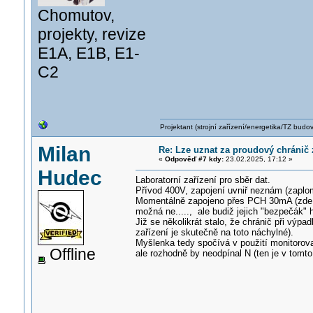
Chomutov,
projekty, revize
E1A, E1B, E1-
C2
Projektant (strojní zařízení/energetika/TZ budo
Milan
Re: Lze uznat za proudový chránič
«
Odpověď #7 kdy:
23.02.2025, 17:12 »
Hudec
Laboratorní zařízení pro sběr dat.
Přívod 400V, zapojení uvniř neznám (zaplo
Momentálně zapojeno přes PCH 30mA (zde prv
možná ne....., ale budiž jejich "bezpečák" 
Již se několikrát stalo, že chránič při výp
zařízení je skutečně na toto náchylné).
Myšlenka tedy spočívá v použití monitorova
Offline
ale rozhodně by neodpínal N (ten je v tomto