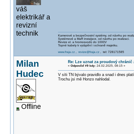
váš
elektrikář a
revizní
technik
Kamerové a bezpečnostní systémy, od návrhu po realiz
Systémové a MaR instalace, od návrhu po realizaci.
Revize el. a hromosvodů do 1000V
Topné kabely k vytápění i ochraně majetku.
www.fraja.cz
,
revize@fraja.cz
, tel: 728171585
Milan
Re: Lze uznat za proudový chránič
«
Odpověď #9 kdy:
24.02.2025, 08:15 »
Hudec
V síti TN bývalo pravidlo a snad i dnes plat
Trochu jsi mě Honzo nahlodal.
Offline