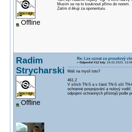
Musím se na to kouknout přímo do norem.
Zatím d ěkuji za oponenturu.
Offline
Radim
Re: Lze uznat za proudový ch
«
Odpověď #12 kdy:
24.02.2025, 13:0
Strycharski
Máš na mysli toto?
461.2
V sítích TN-S a v části TN-S sítí TN-
ochranné pospojování a nulový vodič 
odpojení ochranných přístrojů podle
Offline