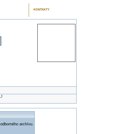
KONTAKTY
.!
 odborného archívu.