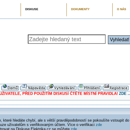
DISKUSE
DOKUMENTY
O NÁS
ELE, PŘED POUŽITÍM DISKUSÍ ČTĚTE MÍSTNÍ PRAVIDLA!
ZDE ..
 které hledáte chybí, ale s větší pravděpodobností se pokoušíte vstoupit do
ouze uživatelům s verifikovaným účtem. Více o verifikaci
zde
istrovat na Diskuse Elektrika.cz se můžete
zde