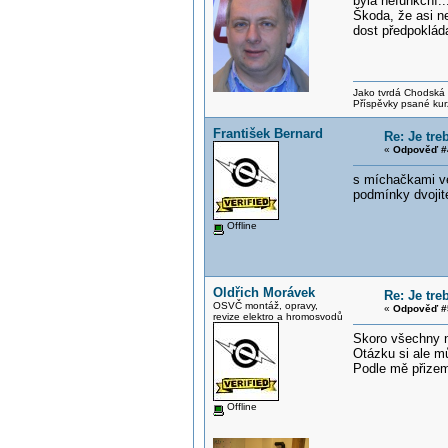
byla nefunkční..
Škoda, že asi n
dost předpokláda
Jako tvrdá Chodská p
Příspěvky psané kur
František Bernard
Re: Je tr
«
Odpověď #
s míchačkami ve 
podmínky dvojité
Offline
Oldřich Morávek
Re: Je tr
OSVČ montáž, opravy,
«
Odpověď #
revize elektro a hromosvodů
Skoro všechny n
Otázku si ale m
Podle mě přizem
Offline