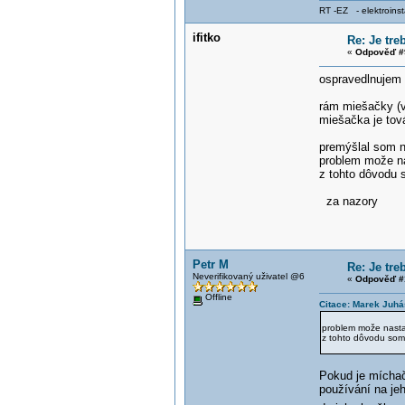
RT -EZ - elektroinst
ifitko
Re: Je tr
«
Odpověď #
ospravedlnujem 
rám miešačky (vš
miešačka je tov
premýšlal som n
problem može na
z tohto dôvodu 
za nazory
Petr M
Re: Je tr
Neverifikovaný uživatel @6
«
Odpověď #
Offline
Citace: Marek Juhá
problem može nastať
z tohto dôvodu som 
Pokud je míchačk
používání na je