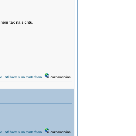
nění tak na šichtu.
vi
Stěžovat si na moderátora
Zaznamenáno
vi
Stěžovat si na moderátora
Zaznamenáno