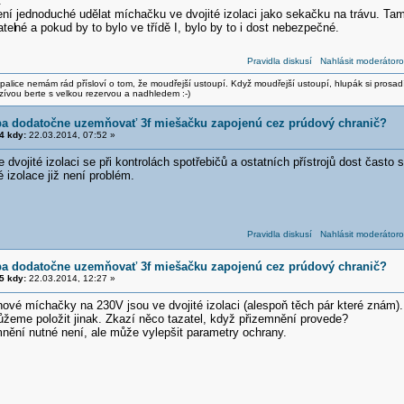
.
ení jednoduché udělat míchačku ve dvojité izolaci jako sekačku na trávu. Ta
tel
né a pokud by to bylo ve třídě I, bylo by to i dost nebezpečné.
Pravidla diskusí
Nahlásit moderátoro
alice nemám rád přísloví o tom, že moudřejší ustoupí. Když moudřejší ustoupí, hlupák si prosad
zívou berte s velkou rezervou a nadhledem :-)
eba dodatočne uzemňovať 3f miešačku zapojenú cez prúdový chranič?
4 kdy:
22.03.2014, 07:52 »
dvojité izolaci se při kontrolách spotřebičů a ostatních přístrojů dost často 
 izolace již není problém.
Pravidla diskusí
Nahlásit moderátoro
eba dodatočne uzemňovať 3f miešačku zapojenú cez prúdový chranič?
5 kdy:
22.03.2014, 12:27 »
ové míchačky na 230V jsou ve dvojité izolaci (alespoň těch pár které znám).
ůžeme položit jinak. Zkazí něco tazatel, když přizemnění provede?
nění nutné není, ale může vylepšit parametry ochrany.