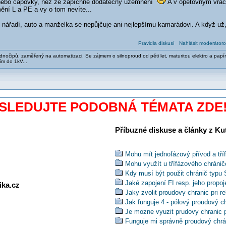
 nebo čápovky, než že zapíchne dodatečný uzemnění
A v opětovným vráce
ění L a PE a vy o tom nevíte...
 nářadí, auto a manželka se nepůjčuje ani nejlepšímu kamarádovi. A když už,
Pravidla diskusí
Nahlásit moderátoro
nočipů, zaměřený na automatizaci. Se zájmem o silnoproud od pěti let, maturitou elektro a papír
ím do 1kV...
SLEDUJTE PODOBNÁ TÉMATA ZDE
Příbuzné diskuse a články z Kuti
Mohu mít jednofázový přívod a tří
Mohu využít u třífázového chránič
Kdy musí být použit chránič typu 
Jaké zapojení FI resp. jeho propoj
ika.cz
Jaky zvolit proudovy chranic pri re
Jak funguje 4 - pólový proudový c
Je mozne vyuzit prudovy chranic 
Funguje mi správně proudový chrán