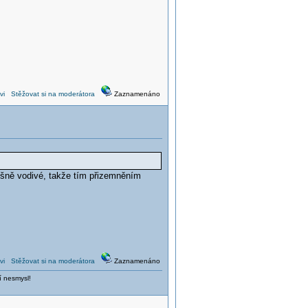
vi
Stěžovat si na moderátora
Zaznamenáno
ušně vodivé, takže tím přizemněním
vi
Stěžovat si na moderátora
Zaznamenáno
í nesmysl!