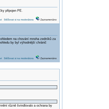
čky připojen PE.
vi
Stěžovat si na moderátora
Zaznamenáno
s ohledem na chování mnoha zedníků za
pohledu by byl výhodnější chránič
vi
Stěžovat si na moderátora
Zaznamenáno
mnění různě švindlovalo a ochrana by