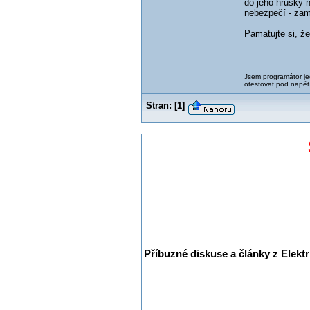
do jeho hrušky
nebezpečí - zam
Pamatujte si, že
Jsem programátor jed
otestovat pod napět
Stran:
[
1
]
Příbuzné diskuse a články z Elektr