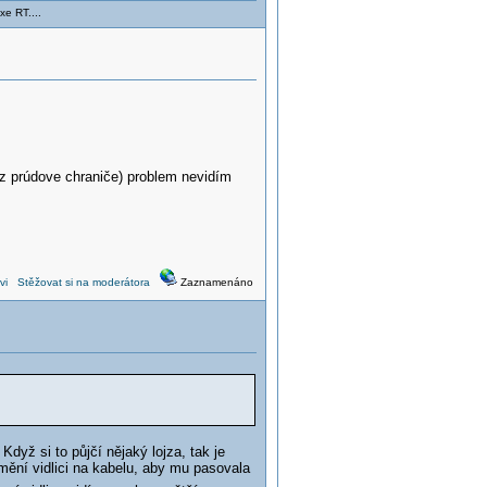
xe RT....
z prúdove chraniče) problem nevidím
vi
Stěžovat si na moderátora
Zaznamenáno
yž si to půjčí nějaký lojza, tak je
ění vidlici na kabelu, aby mu pasovala