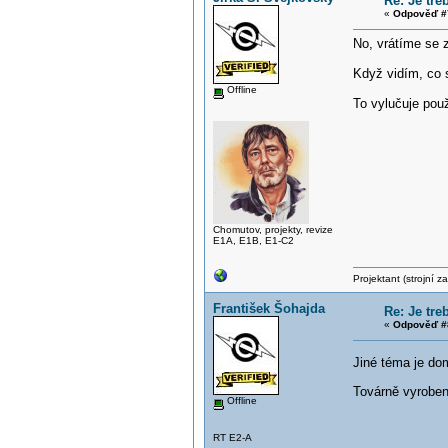
Re: Je tr
«
Odpověď #
No, vrátíme se 
Když vidím, co 
Offline
To vylučuje pou
Chomutov, projekty, revize
E1A, E1B, E1-C2
Projektant (strojní 
František Šohajda
Re: Je tr
«
Odpověď #
Jiné téma je do
Továrně vyrobené
Offline
RT E2-A