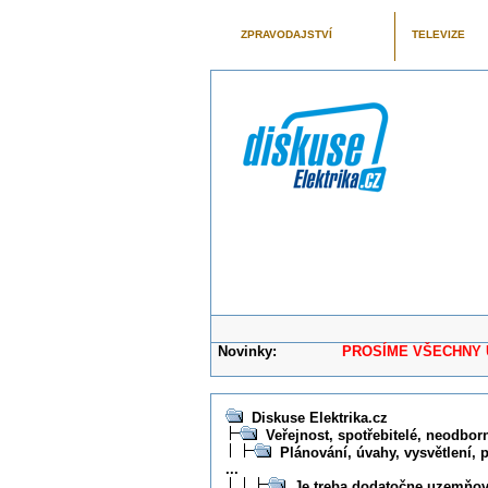
ZPRAVODAJSTVÍ
TELEVIZE
Novinky:
PROSÍME VŠECHNY UŽIVAT
Diskuse Elektrika.cz
Veřejnost, spotřebitelé, neodborní
Plánování, úvahy, vysvětlení, 
...
Je treba dodatočne uzemňov