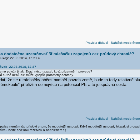
Pravidla diskusí
Nahlásit moderátoro
eba dodatočne uzemňovať 3f miešačku zapojenú cez prúdový chranič?
6 kdy:
22.03.2014, 16:51 »
rávek 22.03.2014, 12:27
žeme položit jinak. Zkazí něco tazatel, když přizemnění provede?
 nutné není, ale může vylepšit parametry ochrany.
dat, že se u míchačky občas namočí povrch země, bude to tedy relativně sl
ěmekoule" příblížím co nejvíce na potenciál PE a to je správná cesta.
Pravidla diskusí
Nahlásit moderátoro
alice nemám rád přísloví o tom, že moudřejší ustoupí. Když moudřejší ustoupí, hlupák si prosad
zívou berte s velkou rezervou a nadhledem :-)