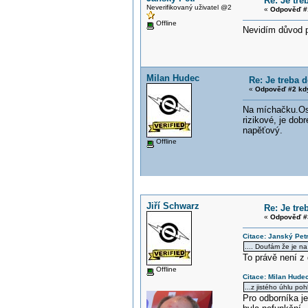
Re: Je tr
Neverifikovaný uživatel @2
«
Odpověď #
Offline
Nevidím důvod p
Milan Hudec
Re: Je treba
«
Odpověď #2 kd
Na míchačku.O
rizikové, je dob
napěťový.
Offline
Jiří Schwarz
Re: Je tr
«
Odpověď #
Citace: Janský Pet
.... Doufám že je n
To právě není z 
Offline
Citace: Milan Hude
...z jistého úhlu po
Pro odborníka j