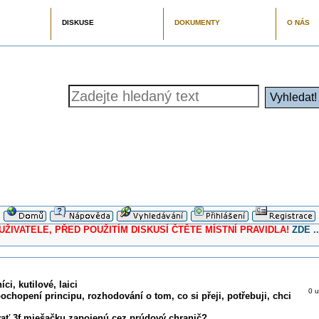
DISKUSE
DOKUMENTY
O NÁS
ELE, PŘED POUŽITÍM DISKUSÍ ČTĚTE MÍSTNÍ PRAVIDLA!
ZDE ..
ci, kutilové, laici
0 u
pochopení principu, rozhodování o tom, co si přeji, potřebuji, chci
ať 3f miešačku zapojenú cez prúdový chranič?