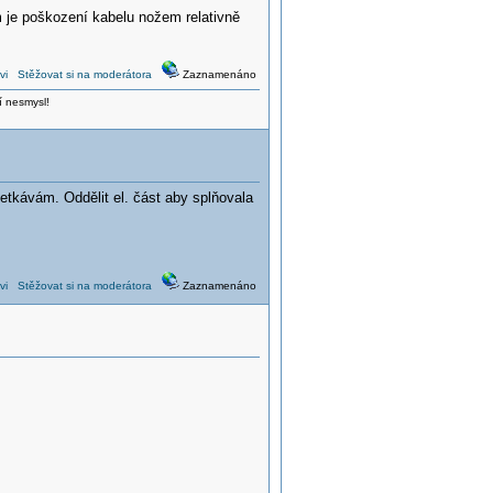
m je poškození kabelu nožem relativně
vi
Stěžovat si na moderátora
Zaznamenáno
í nesmysl!
setkávám. Oddělit el. část aby splňovala
vi
Stěžovat si na moderátora
Zaznamenáno