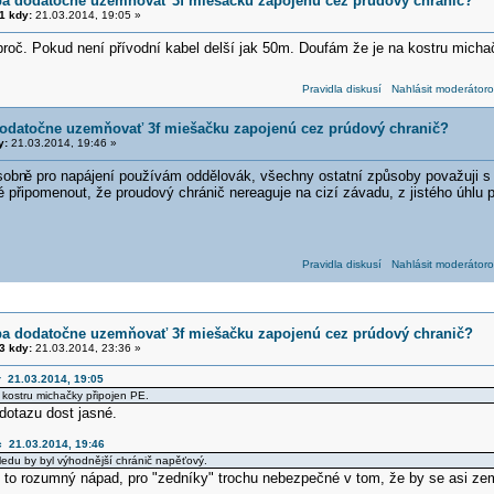
eba dodatočne uzemňovať 3f miešačku zapojenú cez prúdový chranič?
1 kdy:
21.03.2014, 19:05 »
roč. Pokud není přívodní kabel delší jak 50m. Doufám že je na kostru micha
Pravidla diskusí
Nahlásit moderátoro
 dodatočne uzemňovať 3f miešačku zapojenú cez prúdový chranič?
y:
21.03.2014, 19:46 »
sobn
ě pro napájení používám oddělovák, všechny ostatní způsoby považuji 
ré připomenout, že proudový chránič nereaguje na cizí závadu, z jistého úhlu 
Pravidla diskusí
Nahlásit moderátoro
eba dodatočne uzemňovať 3f miešačku zapojenú cez prúdový chranič?
3 kdy:
21.03.2014, 23:36 »
r 21.03.2014, 19:05
a kostru michačky připojen PE.
dotazu dost jasné.
c 21.03.2014, 19:46
hledu by byl výhodnější chránič napěťový.
e to rozumný nápad, pro "zedníky" trochu nebezpečné v tom, že by se asi ze