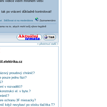
ní vidlice vidím mnohem větší
 tak po vrácení důkladně kontrolovat!
vi
Stěžovat si na moderátora
Zaznamenáno
ama na to, abych mohl svůj výtvor legálně
« předchozí
další »
!
l.elektrika.cz
fázový proudový chránič?
e pouze jednu fázi?
S?
ení v rozvaděči?
konstrukci el. v byte.?
hránič?
pre ochranu 3F miesacky?
ič když nevybaví po stisku tlačítka T?