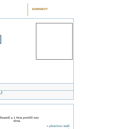
KONTAKTY
.!
živatelů a 1 Host prohlíží toto
téma.
« předchozí
další