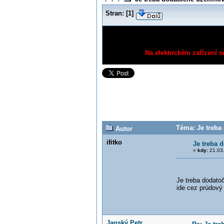
Stran:
[
1
]
Na elektrickém zařízení s
Téma: Je treba
Autor
ifitko
Je treba 
«
kdy:
21.03.
Je treba dodato
ide cez prúdový
Janský Petr