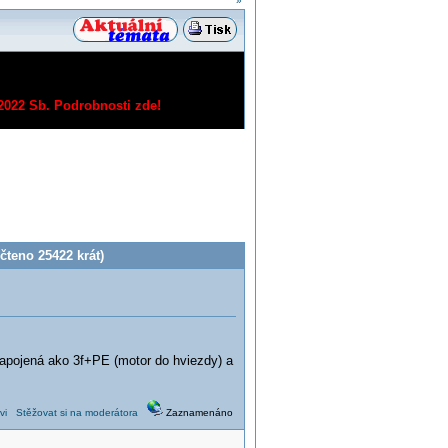
»
/2022 Sb.
Podrobnosti zde!
teno 25422 krát)
apojená ako 3f+PE (motor do hviezdy) a
vi
Stěžovat si na moderátora
Zaznamenáno