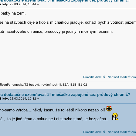
eba dodatočne uzemňovať 3f miešačku zapojenú cez prúdový chranič?
7 kdy:
22.03.2014, 18:44 »
zpátky na zem.
se na stavbách děje a kdo s míchařkou pracuje, odhadl bych životnost přizem
žití napěťového chrániče, proudový je jediným možným řešením.
Pravidla diskusí
Nahlásit moderátoro
zařízení/energetika/TZ budov), revizní technik E1A, E1B, E1-C2
eba dodatočne uzemňovať 3f miešačku zapojenú cez prúdový chranič?
8 kdy:
22.03.2014, 19:32 »
mo-samo výroba....někd
y žasnu že to ještě nikoho nezabilo!!
 , to je jiné téma a pokud se i ni stavba stará, je bezpečná...
Pravidla diskusí
Nahlásit moderátoro