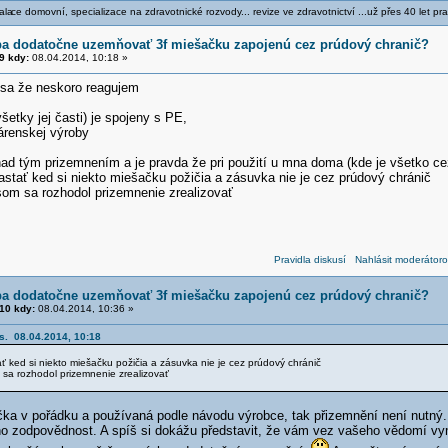
ala
ce domovní, specializace na zdravotnické rozvody... revize ve zdravotnictví ...už přes 40 let pra
eba dodatočne uzemňovať 3f miešačku zapojenú cez prúdový chranič?
9 kdy:
08.04.2014, 10:18 »
sa že neskoro reagujem
etky jej časti) je spojeny s PE,
árenskej výroby
ad tým prizemnením a je pravda že pri použití u mna doma (kde je všetko ce
stať ked si niekto miešačku požičia a zásuvka nie je cez prúdový chránič
som sa rozhodol prizemnenie zrealizovať
Pravidla diskusí
Nahlásit moderátoro
eba dodatočne uzemňovať 3f miešačku zapojenú cez prúdový chranič?
10 kdy:
08.04.2014, 10:36 »
s. 08.04.2014, 10:18
 ked si niekto miešačku požičia a zásuvka nie je cez prúdový chránič
sa rozhodol prizemnenie zrealizovať
a v pořádku a používaná podle návodu výrobce, tak přizemnění není nutný. Kd
ho zodpovědnost. A spíš si dokážu představit, že vám vez vašeho vědomí vym