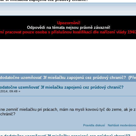
Upozornění!
Odpovědi na témata nejsou právně závazné!
mí pracovat pouze osoba s příslušnou kvalifikací dle nařízení vlády 194
 dodatočne uzemňovať 3f miešačku zapojenú cez prúdový chranič? (Přeč
dodatočne uzemňovať 3f miešačku zapojenú cez prúdový chranič?
2014, 09:48 »
čne zemniť miešačku pri prácach, mám na mysli kovovú tyč do zeme, ak je z
 chránič?
Pravidla diskusí
Nahlásit moderátoro