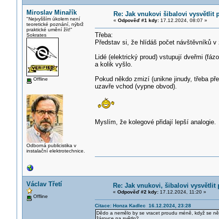
Miroslav Minařík
Re: Jak vnukovi šibalovi vysvětlit
"Nejvyšším úkolem není
«
Odpověď #1 kdy:
17.12.2024, 08:07 »
teoretické poznání, nýbrž
praktické umění žít!"
Třeba:
Sokrates
Představ si, že hlídáš počet návštěvníků v
Lidé (elektrický proud) vstupují dveřmi (fáz
a kolik vyšlo.
Pokud někdo zmizí (unikne jinudy, třeba př
Offline
uzavře vchod (vypne obvod).
Myslím, že kolegové přidají lepší analogie.
Odborná publicistika v
instalační elektrotechnice.
Václav Třetí
Re: Jak vnukovi, šibalovi vysvětli
«
Odpověď #2 kdy:
17.12.2024, 11:20 »
Offline
Citace: Honza Kadlec 16.12.2024, 23:28
Dědo a nemělo by se vracet proudu méně, když se nějak
žárovce na světlo?