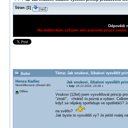
Stran:
[
1
]
Odpovědi n
Na elektrickém zařízení smí pracovat pouze osoba s
Téma: Jak vnukovi, šibalovi vysvětlit pr
Autor
Honza Kadlec
Jak vnukovi, šibalovi vysvětlit pr
Neverifikovaný uživatel @1
«
kdy:
16.12.2024, 23:28 »
Offline
Vnukovi (12let) jsem vysvětloval princip p
"ztratí", chránič to pozná a vybaví. Celke
když se nějakej spotřebuje ve spotřebiči? 
na světlo?
Jak byste to vysvětlili vy? Je ještě malej 