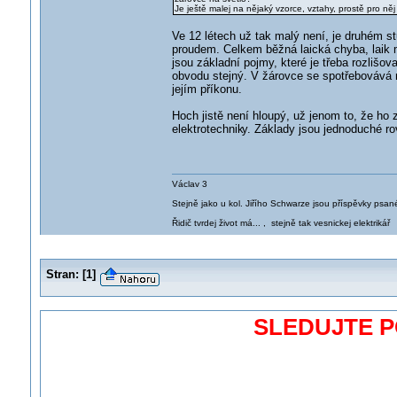
Je ještě malej na nějaký vzorce, vztahy, prostě pro ně
Ve 12 létech už tak malý není, je druhém st
proudem. Celkem běžná laická chyba, laik m
jsou základní pojmy, které je třeba rozlišov
obvodu stejný. V žárovce se spotřebovává n
jejím příkonu.
Hoch jistě není hloupý, už jenom to, že ho 
elektrotechnik
y. Základy jsou jednoduché ro
Václav 3
Stejně jako u kol. Jiřího Schwarze jsou příspěvky psané
Řidič tvrdej život má... , stejně tak vesnickej elektrikář
Stran:
[
1
]
SLEDUJTE 