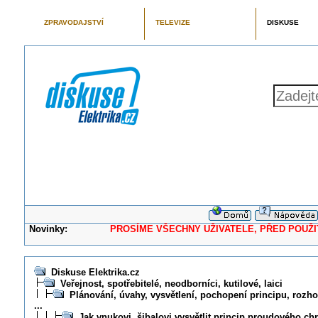
ZPRAVODAJSTVÍ
TELEVIZE
DISKUSE
Novinky:
PROSÍME VŠECHNY UŽIVATELE, PŘED POUŽITÍM 
Diskuse Elektrika.cz
Veřejnost, spotřebitelé, neodborníci, kutilové, laici
Plánování, úvahy, vysvětlení, pochopení principu, rozhod
...
Jak vnukovi, šibalovi vysvětlit princip proudového ch