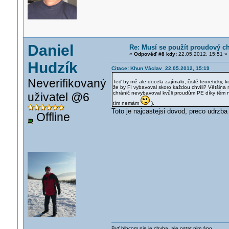
Daniel
Re: Musí se použít proudový c
«
Odpověď #8 kdy:
22.05.2012, 15:51 »
Hudzík
Citace: Khun Václav 22.05.2012, 15:19
Neverifikovaný
Teď by mě ale docela zajímalo, čistě teoreticky,
že by FI vybavoval skoro každou chvíli? Většina 
chránič nevybavoval kvůli proudům PE díky těm 
uživatel @6
tím nemám
).
Toto je najcastejsi dovod, preco udrzba
Offline
Byť blbcom nie je chyba, ale ostat nim áno.