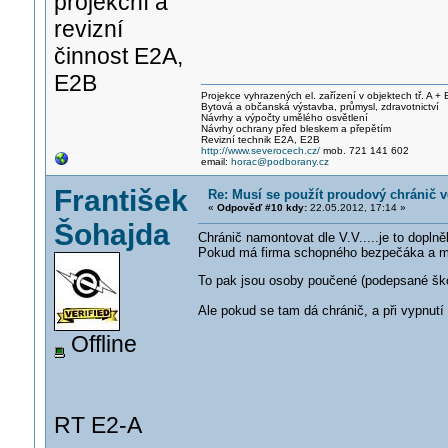
projekční a
revizní
činnost E2A,
E2B
Projekce vyhrazených el. zařízení v objektech tř. A + 
Bytová a občanská výstavba, průmysl, zdravotnictví
Návrhy a výpočty umělého osvětlení
Návrhy ochrany před bleskem a přepětím
Revizní technik E2A, E2B
http://www.severocech.cz/
mob. 721 141 602
email:
horac@podborany.cz
František
Re: Musí se použít proudový chránič 
«
Odpověď #10 kdy:
22.05.2012, 17:14 »
Šohajda
Chránič namontovat dle V.V.....je to doplněk.
Pokud má firma schopného bezpečáka a má 
To pak jsou osoby poučené (podepsané škol
Ale pokud se tam dá chránič, a při vypnutí
Offline
RT E2-A