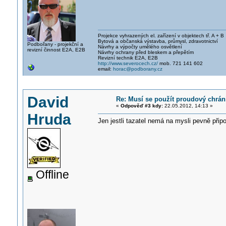
Projekce vyhrazených el. zařízení v objektech tř. A + B
Bytová a občanská výstavba, průmysl, zdravotnictví
Podbořany - projekční a
Návrhy a výpočty umělého osvětlení
revizní činnost E2A, E2B
Návrhy ochrany před bleskem a přepětím
Revizní technik E2A, E2B
http://www.severocech.cz/
mob. 721 141 602
email:
horac@podborany.cz
David
Re: Musí se použít proudový chrán
«
Odpověď #3 kdy:
22.05.2012, 14:13 »
Hruda
Jen jestli tazatel nemá na mysli pevně připo
Offline