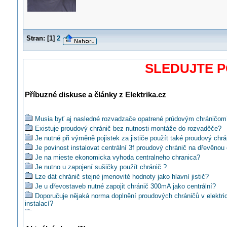
Stran:
[
1
]
2
SLEDUJTE 
Příbuzné diskuse a články z Elektrika.cz
Musia byť aj nasledné rozvadzače opatrené prúdovým chráničom
Existuje proudový chránič bez nutnosti montáže do rozvaděče?
Je nutné při výměně pojistek za jističe použít také proudový chrá
Je povinost instalovat centrální 3f proudový chránič na dřevěnou
Je na mieste ekonomicka vyhoda centralneho chranica?
Je nutno u zapojení sušičky použít chránič ?
Lze dát chránič stejné jmenovité hodnoty jako hlavní jistič?
Je u dřevostaveb nutné zapojit chránič 300mA jako centrální?
Doporučuje nějaká norma doplnění proudových chráničů v elektri
instalací?
Je nutné použít proudový chránič v ovládací technologii?
Proudové chrániče pro zajištění ochrany automatickým odpojení