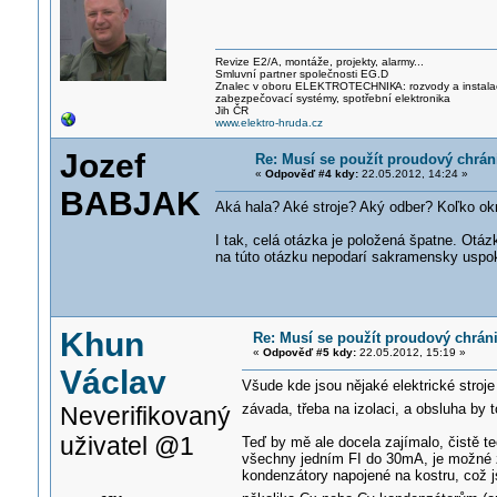
Revize E2/A, montáže, projekty, alarmy...
Smluvní partner společnosti EG.D
Znalec v oboru ELEKTROTECHNIK
A: rozvody a instal
zabezpečovací systémy, spotřební elektronika
Jih ČR
www.elektro-hruda.cz
Jozef
Re: Musí se použít proudový chrán
«
Odpověď #4 kdy:
22.05.2012, 14:24 »
BABJAK
Aká hala? Aké stroje? Aký odber? Koľko o
I tak, celá otázka je položená špatne. Ot
na túto otázku nepodarí sakramensky uspoko
Khun
Re: Musí se použít proudový chrán
«
Odpověď #5 kdy:
22.05.2012, 15:19 »
Václav
Všude kde jsou nějaké elektrické stroje
závada, třeba na izolaci, a obsluha by 
Neverifikovaný
uživatel @1
Teď by mě ale docela zajímalo, čistě te
všechny jedním FI do 30mA, je možné ž
kondenzátory napojené na kostru, což j