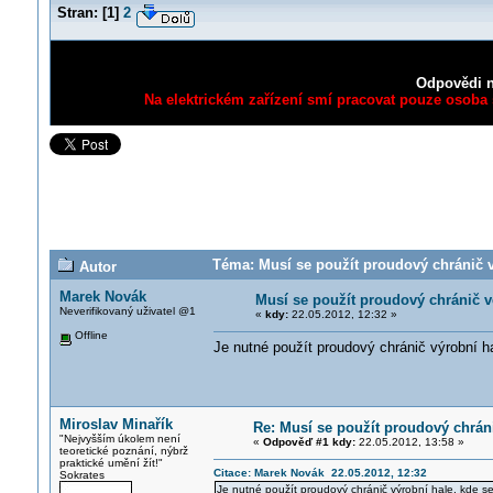
Stran:
[
1
]
2
Odpovědi n
Na elektrickém zařízení smí pracovat pouze osoba s
Téma: Musí se použít proudový chránič v
Autor
Marek Novák
Musí se použít proudový chránič 
Neverifikovaný uživatel @1
«
kdy:
22.05.2012, 12:32 »
Offline
Je nutné použít proudový chránič výrobní h
Miroslav Minařík
Re: Musí se použít proudový chrán
"Nejvyšším úkolem není
«
Odpověď #1 kdy:
22.05.2012, 13:58 »
teoretické poznání, nýbrž
praktické umění žít!"
Citace: Marek Novák 22.05.2012, 12:32
Sokrates
Je nutné použít proudový chránič výrobní hale, kde s