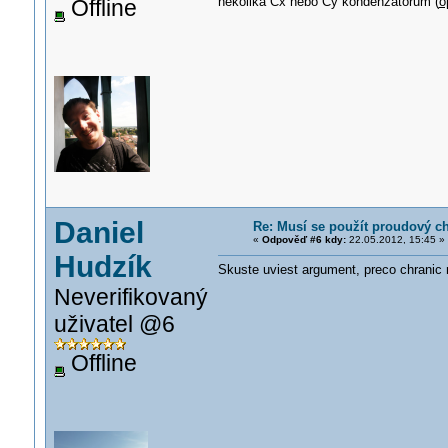
několika Cx nebo Cy kondenzátorům (
o
Offline
Daniel
Re: Musí se použít proudový c
«
Odpověď #6 kdy:
22.05.2012, 15:45 »
Hudzík
Skuste uviest argument, preco chranic 
Neverifikovaný
uživatel @6
Offline