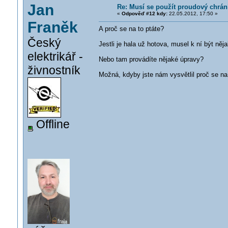
Jan
Re: Musí se použít proudový chrán
«
Odpověď #12 kdy:
22.05.2012, 17:50 »
Franěk
A proč se na to ptáte?
Český
Jestli je hala už hotova, musel k ní být něj
elektrikář -
Nebo tam provádíte nějaké úpravy?
živnostník
Možná, kdyby jste nám vysvětlil proč se na 
Offline