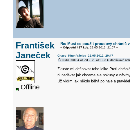
František
Re: Musí se použít proudový chránič 
«
Odpověď #17 kdy:
22.05.2012, 21:07 »
Janeček
Citace: Khun Václav 22.05.2012, 20:47
ČSN 33 2000-4-41 ed.2 čl. 411.3.3 O doplňkové och
Zkuste mi definovat toho laika.Proti chrán
ni nadávat jak chceme ale pokusy o návrhy 
Už vidím jak někdo běhá po hale a pravideln
Offline