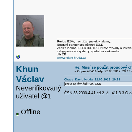
Revize E2/A, montáže, projekty, alarmy...
Smluvní partner společnosti EG.D
Znalec v oboru ELEKTROTECHNIK
A: rozvody a instal
zabezpečovací systémy, spotřební elektronika
Jih ČR
www.elektro-hruda.cz
Khun
Re: Musí se použít proudový c
«
Odpověď #16 kdy:
22.05.2012, 20:47 
Václav
Citace: David Hruda 22.05.2012, 20:28
zcela oprávněně! viz. ČSN
Neverifikovaný
ČSN 33 2000-4-41 ed.2 čl. 411.3.3 O 
uživatel @1
Offline