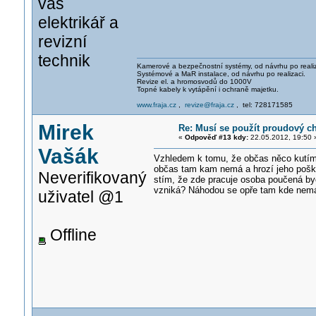
váš
elektrikář a
revizní
technik
Kamerové a bezpečnostní systémy, od návrhu po realiz
Systémové a MaR instalace, od návrhu po realizaci.
Revize el. a hromosvodů do 1000V
Topné kabely k vytápění i ochraně majetku.
www.fraja.cz
,
revize@fraja.cz
, tel: 728171585
Mirek
Re: Musí se použít proudový c
«
Odpověď #13 kdy:
22.05.2012, 19:50 
Vašák
Vzhledem k tomu, že občas něco kutím n
občas tam kam nemá a hrozí jeho poško
Neverifikovaný
stím, že zde pracuje osoba poučená byc
vzniká? Náhodou se opře tam kde nemá
uživatel @1
Offline