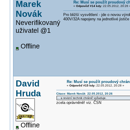
Marek
Re: Musí se použít proudový c
«
Odpověď #14 kdy:
22.05.2012, 20:26 
Novák
Pro bližší vysvětlení - jde o novou vý
400V/32A napojeny na jednotlivé jistič
Neverifikovaný
uživatel @1
Offline
David
Re: Musí se použít proudový chrán
«
Odpověď #15 kdy:
22.05.2012, 20:28 »
Hruda
Citace: Marek Novák 22.05.2012, 20:26
... a revizní technik chránič vyžaduje.
zcela oprávněně! viz. ČSN
Offline