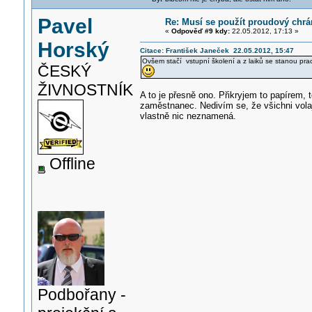
Pavel
Re: Musí se použít proudový chrá
«
Odpověď #9 kdy:
22.05.2012, 17:13 »
Horský
Citace: František Janeček 22.05.2012, 15:47
Ovšem stačí vstupní školení a z laiků se stanou praco
ČESKÝ
ŽIVNOSTNÍK
A to je přesně ono. Přikryjem to papírem
zaměstnanec. Nedivím se, že všichni volaj
vlastně nic neznamená.
Offline
Podbořany -