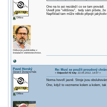
Ono na to asi nezáleží co se tam provádí.
Uvedl jste "většinou", tedy sám píšete, že 
Například tam může někdo připojit jakýkoliv
Offline
Odborná publicistika v
instalační elektrotechnice.
Pavel Horský
Re: Musí se použít proudový chrán
ČESKÝ ŽIVNOSTNÍK
«
Odpověď #2 kdy:
22.05.2012, 14:07 »
Norma hovoří jasně. Stroje jsou obsluhován
Ono, když to vezmeme kolem a kolem, tak by
Offline