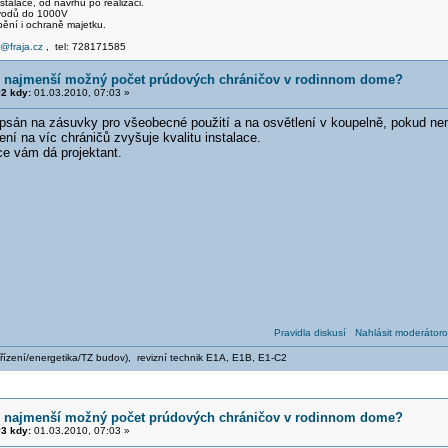
talace, od návrhu po realizaci.
svodů do 1000V
pění i ochraně majetku.
e@fraja.cz
, tel: 728171585
e najmenší možný počet prúdových chráničov v rodinnom dome?
2 kdy:
01.03.2010, 07:03 »
epsán na zásuvky pro všeobecné použití a na osvětlení v koupelně, pokud nen
í na víc chráničů zvyšuje kvalitu instalace.
ce vám dá projektant.
Pravidla diskusí
Nahlásit moderátoro
zařízení/energetika/TZ budov), revizní technik E1A, E1B, E1-C2
e najmenší možný počet prúdových chráničov v rodinnom dome?
3 kdy:
01.03.2010, 07:03 »