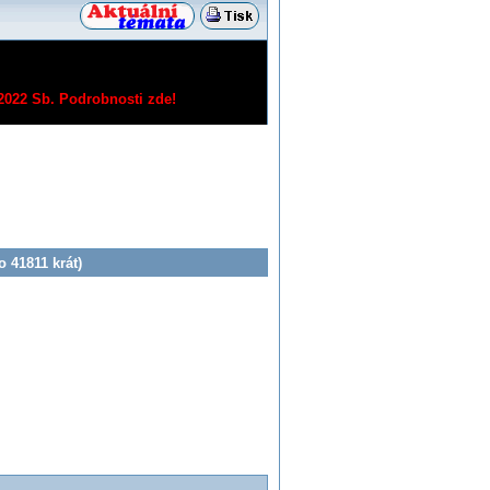
/2022 Sb.
Podrobnosti zde!
 41811 krát)