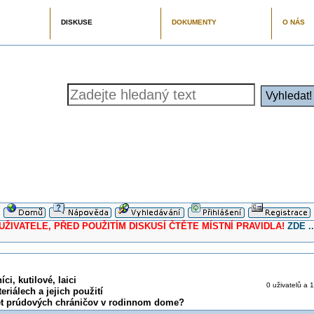
DISKUSE
DOKUMENTY
O NÁS
ELE, PŘED POUŽITÍM DISKUSÍ ČTĚTE MÍSTNÍ PRAVIDLA!
ZDE ..
ci, kutilové, laici
0 uživatelů a 1
eriálech a jejich použití
et prúdových chráničov v rodinnom dome?