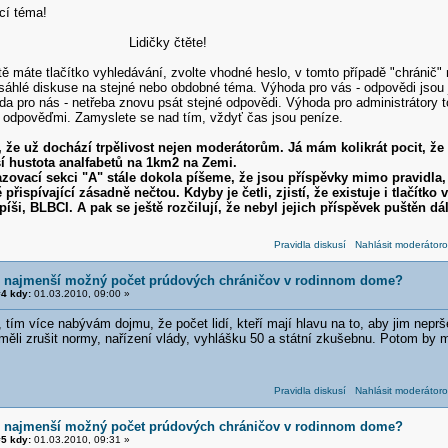
cí téma!
čky čtěte!
tě máte tlačítko vyhledávání, zvolte vhodné heslo, v tomto případě "chránič" 
obsáhlé diskuse na stejné nebo obdobné téma. Výhoda pro vás - odpovědi jsou
da pro nás - netřeba znovu psát stejné odpovědi. Výhoda pro administrátory 
 odpověďmi. Zamyslete se nad tím, vždyť čas jsou peníze.
že už dochází trpělivost nejen moderátorům. Já mám kolikrát pocit, že
tota analfabetů na 1km2 na Zemi.
 sekci "A" stále dokola píšeme, že jsou příspěvky mimo pravidla, 
ající zásadně nečtou. Kdyby je četli, zjistí, že existuje i tlačítko v
LBCI. A pak se ještě rozčilují, že nebyl jejich příspěvek puštěn dál
Pravidla diskusí
Nahlásit moderátoro
e najmenší možný počet prúdových chráničov v rodinnom dome?
4 kdy:
01.03.2010, 09:00 »
 tím více nabývám dojmu, že počet lidí, kteří mají hlavu na to, aby jim neprš
li zrušit normy, nařízení vlády, vyhlášku 50 a státní zkušebnu. Potom by m
Pravidla diskusí
Nahlásit moderátoro
e najmenší možný počet prúdových chráničov v rodinnom dome?
5 kdy:
01.03.2010, 09:31 »