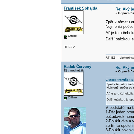
František Šohajda
Re: Aký j
«
Odpověď #
Zpět k tématu ot
Nejmenší počet 
Ať je to u čehok
Offline
Další otázkou je
RT E2-A
RT -EZ - elektroinst
Radek Červený
Re: Aký j
Žij a nechej žít
«
Odpověď #
Citace: František 
Zpět k tématu otázky
Nejmenší počet se 
Ať je to u čehokoliv
Offline
Další otázkou je spo
V podstatě má ta
1-Dát jeden prou
požadavek nore
2-Použít dva a v
se tímto spoleh
3-Použít novink