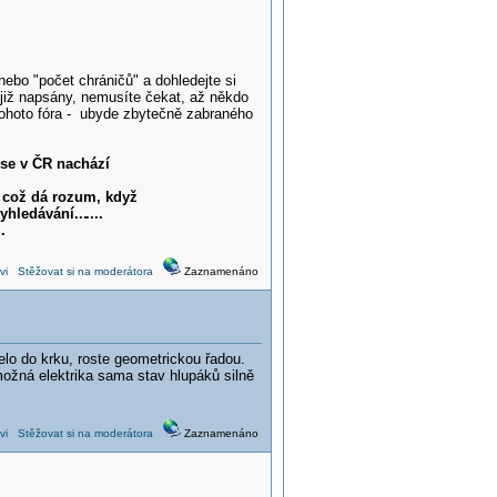
nebo "počet chráničů" a dohledejte si
 již napsány, nemusíte čekat, až někdo
tohoto fóra - ubyde zbytečně zabraného
 se v ČR nachází
což dá rozum, když
yhledávání...
....
.
vi
Stěžovat si na moderátora
Zaznamenáno
elo do krku, roste geometrickou řadou.
ožná elektrika sama stav hlupáků silně
vi
Stěžovat si na moderátora
Zaznamenáno