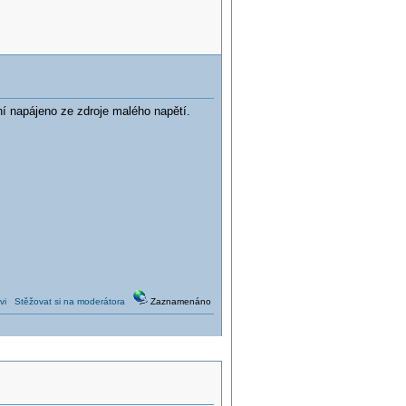
í napájeno ze zdroje malého napětí.
vi
Stěžovat si na moderátora
Zaznamenáno