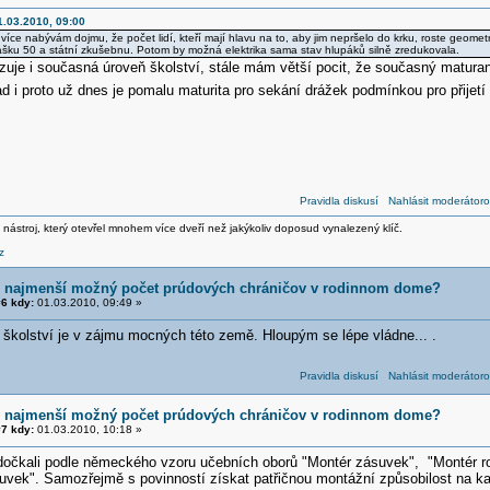
1.03.2010, 09:00
 více nabývám dojmu, že počet lidí, kteří mají hlavu na to, aby jim nepršelo do krku, roste geome
lášku 50 a státní zkušebnu. Potom by možná elektrika sama stav hlupáků silně zredukovala.
rzuje i současná úroveň školství, stále mám větší pocit, že současný matura
ad i proto už dnes je pomalu maturita pro sekání drážek podmínkou pro přijet
Pravidla diskusí
Nahlásit moderátoro
 nástroj, který otevřel mnohem více dveří než jakýkoliv doposud vynalezený klíč.
z
e najmenší možný počet prúdových chráničov v rodinnom dome?
6 kdy:
01.03.2010, 09:49 »
 školství je v zájmu mocných této země. Hloupým se lépe vládne... .
Pravidla diskusí
Nahlásit moderátoro
e najmenší možný počet prúdových chráničov v rodinnom dome?
7 kdy:
01.03.2010, 10:18 »
čkali podle německého vzoru učebních oborů "Montér zásuvek", "Montér roz
uvek". Samozřejmě s povinností získat patřičnou montážní způsobilost na k