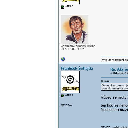
Offline
Chomutov, projekty, revize
E1A, E1B, E1-C2
Projektant (strojní 
František Šohajda
Re: Aký j
«
Odpověď #
Citace
Ostatně to potvrzuj
pomalu maturita pro
..
Offline
Vůbec se nedivím
ten kdo se nehod
RT E2-A
Nechci tím urazi
RT -EZ - elektroinst