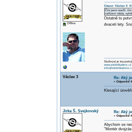
Citace: Václav 3 0
Čím jsem starší, tím
nařízení vlády, vyh
Ostatně to potv
Offline
dvaceti lety. Sn
Slušnost je kouzelný
www.elektrikab
rno.cz
info@elektrikabrno.c
Václav 3
Re: Aký j
«
Odpověď #
Klesající úrověň
Jirka Š. Svejkovský
Re: Aký j
«
Odpověď #
Abychom se nedo
"Montér dvojzás