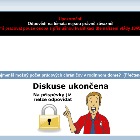
Upozornění!
Odpovědi na témata nejsou právně závazné!
mí pracovat pouze osoba s příslušnou kvalifikací dle nařízení vlády 194
ajmenší možný počet prúdových chráničov v rodinnom dome? (Přečteno