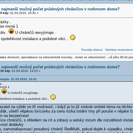
e najmenší možný počet prúdových chráničov v rodinnom dome?
9 kdy:
01.03.2010, 10:41 »
ázky...
se rovná 1
oliv..
U chráničů nevyjímaje..
 spolehlivost instalace a podobné věci...
Pravidla diskusí
Nahlásit moderátoro
ala
ce domovní, specializace na zdravotnické rozvody... revize ve zdravotnictví ...už přes 40 let pra
e najmenší možný počet prúdových chráničov v rodinnom dome?
10 kdy:
01.03.2010, 13:23 »
Šohajda 01.03.2010, 10:41
...
rovná 1
..
U chráničů nevyjímaje..
lehlivost instalace a podobné věci...
zatel na výběr ze tří možností, i když je to již stokrát omleté téma na těchto
ďák, ušetří nějakou tisícovku za cenu rizika totální tmy při poruše v nějaké čá
m na bezpečnost
íce chráničů, s ohledem na cit a zdravý a selský rozum dle rozsáhlosti instal
livost dodávky
u, samonahazovací proudový chránič RedMulti, pokud dojde k výpadku, chrán