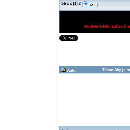
Stran:
[
1
]
2
Na elektrickém zařízení s
Téma: Aký je n
Autor