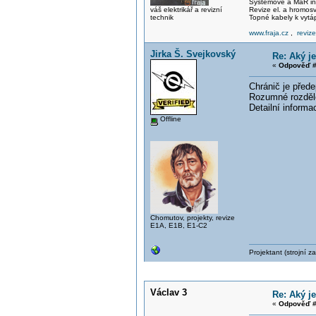
Systémové a MaR ins
váš elektrikář a revizní
Revize el. a hromo
technik
Topné kabely k vytá
www.fraja.cz
,
reviz
Jirka Š. Svejkovský
Re: Aký j
«
Odpověď #
Chránič je před
Rozumné rozdělen
Detailní informa
Offline
Chomutov, projekty, revize
E1A, E1B, E1-C2
Projektant (strojní 
Václav 3
Re: Aký j
«
Odpověď #