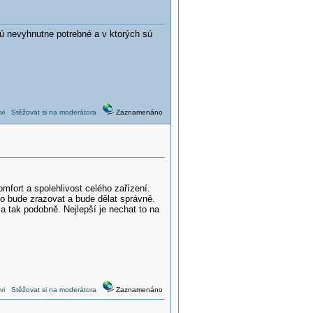
 nevyhnutne potrebné a v ktorých sú
vi
Stěžovat si na moderátora
Zaznamenáno
omfort a spolehlivost celého zařízení.
ho bude zrazovat a bude dělat správně.
a tak podobně. Nejlepší je nechat to na
vi
Stěžovat si na moderátora
Zaznamenáno