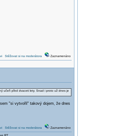
vi
Stěžovat si na moderátora
Zaznamenáno
ý učeň před dvaceti lety. Snad i proto už dnes je
jsem "si vytvořil" takový dojem, že dnes
vi
Stěžovat si na moderátora
Zaznamenáno
xe RT....