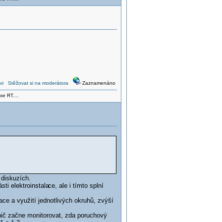
vi
Stěžovat si na moderátora
Zaznamenáno
xe RT....
 diskuzích.
sti elektroinstala
ce, ale i tímto splní
ace a využití jednotlivých okruhů, zvýší
ič začne monitorovat, zda poruchový