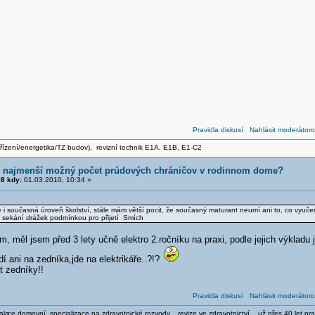
Pravidla diskusí
Nahlásit moderátoro
zařízení/energetika/TZ budov), revizní technik E1A, E1B, E1-C2
e najmenší možný počet prúdových chráničov v rodinnom dome?
8 kdy:
01.03.2010, 10:34 »
e i současná úroveň školství, stále mám větší pocit, že současný maturant neumí ani to, co vyučen
 sekání drážek podmínkou pro přijetí Smích
, měl jsem před 3 lety učně elektro 2.ročníku na praxi, podle jejich výkladu 
í ani na zedníka,jde na elektrikáře..?!?
t zedníky!!
Pravidla diskusí
Nahlásit moderátoro
ala
ce domovní, specializace na zdravotnické rozvody... revize ve zdravotnictví ...už přes 40 let pra