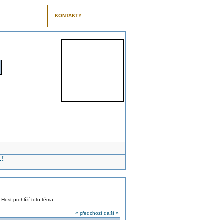
KONTAKTY
.!
 Host prohlíží toto téma.
« předchozí
další »