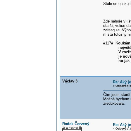
Stále se opakují
Lidi
Zde nahoře v liš
starší, velice 
zareaguje. Výho
místa totožnými
#117#
Koukám, 
největší hus
V rozřazovací
je nově přispív
no jak píši, B
Václav 3
Re: Aký j
«
Odpověď #
Čím jsem starší,
Možná bychom mě
zredukovala.
Radek Červený
Re: Aký j
Žij a nechej žít
«
Odpověď #