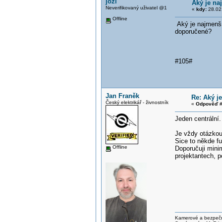
jozi
Aký je n
Neverifikovaný uživatel @1
«
kdy:
28.02.
Offline
Aký je najmenší
doporučené?
#105#
Jan Franěk
Re: Aký j
Český elektrikář - živnostník
«
Odpověď #
Jeden centrální.
Je vždy otázkou,
Sice to někde fu
Offline
Doporučuji mini
projektantech, 
Kamerové a bezpečno