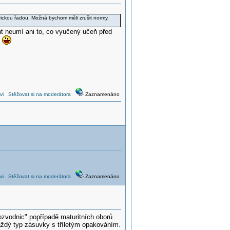
trickou řadou. Možná bychom měli zrušit normy,
nt neumí ani to, co vyučený učeň před
í
vi
Stěžovat si na moderátora
Zaznamenáno
vi
Stěžovat si na moderátora
Zaznamenáno
vodnic" popřípadě maturitních oborů
aždý typ zásuvky s tříletým opakováním.