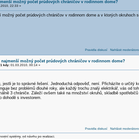
ajmenší možný počet prúdových chráničov v rodinnom dome?
2010, 22:33 »
 možný počet prúdových chráničov v rodinnom dome a v ktorých okruhoch sú
Pravidla diskusí
Nahlásit moderátoro
e najmenší možný počet prúdových chráničov v rodinnom dome?
1 kdy:
01.03.2010, 00:14 »
 jestli je to správné řešení. Jednoduchá odpověď, není. Přicházíte o určitý k
nguje bez problémů dlouhé roky, ale každý trochu znalý elektrikář, vás od to
málně 3 chrániče. Záleží ovšem také na množství okruhů, skladbě spotřebičů 
po dohodě s investorem.
Pravidla diskusí
Nahlásit moderátoro
stní systémy, od návrhu po realizaci.