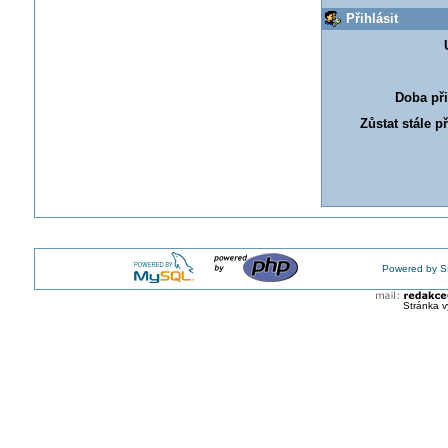
Přihlásit
Doba při
Zůstat stále p
Powered by S
Stránka v