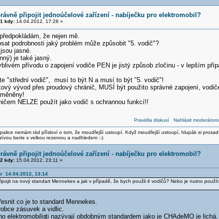
rávně připojit jednoúčelové zařízení - nabíječku pro elektromobil?
1 kdy:
14.04.2012, 17:28 »
předpokládám, že nejen mě.
at podrobnosti jaký problém může způsobit "5. vodič"?
jsou jasné.
ný) je také jasný.
blivém přívodu o zapojení vodiče PEN je jistý způsob zločinu - v lepším pří
e "střední vodič", musí to být N a musí to být "5. vodič"!
ový vývod přes proudový chránič, MUSÍ být použito správné zapojení, vodič
aměněny!
ničem NELZE použít jako vodič s ochrannou funkcí!!
Pravidla diskusí
Nahlásit moderátoro
alice nemám rád přísloví o tom, že moudřejší ustoupí. Když moudřejší ustoupí, hlupák si prosad
zívou berte s velkou rezervou a nadhledem :-)
rávně připojit jednoúčelové zařízení - nabíječku pro elektromobil?
2 kdy:
15.04.2012, 23:11 »
gr 14.04.2012, 13:14
řipojit na nový standart Mennekes a jak v případě, že bych použil 4 vodičů? Nebo je nutno použí
řesnit co je to standard Mennekes.
obce zásuvek a vidlic.
o elektromobilis
ti nazývají obdobným standardem jako je CHAdeMO je lichá.