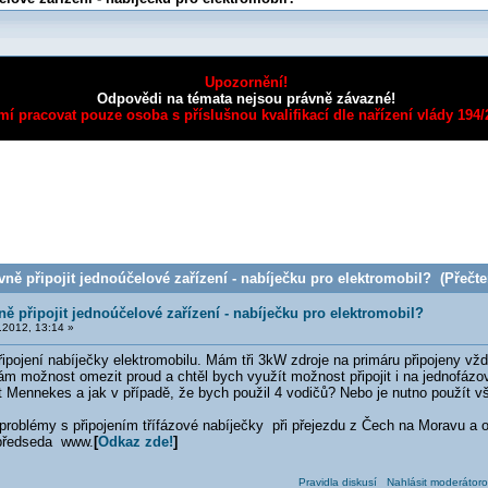
Upozornění!
Odpovědi na témata nejsou právně závazné!
mí pracovat pouze osoba s příslušnou kvalifikací dle nařízení vlády 194
ně připojit jednoúčelové zařízení - nabíječku pro elektromobil? (Přečte
ně připojit jednoúčelové zařízení - nabíječku pro elektromobil?
2012, 13:14 »
ipojení nabíječky elektromobilu. Mám tři 3kW zdroje na primáru připojeny vž
m možnost omezit proud a chtěl bych využít možnost připojit i na jednofázov
t Mennekes a jak v případě, že bych použil 4 vodičů? Nebo je nutno použít v
problémy s připojením třífázové nabíječky při přejezdu z Čech na Moravu a o
 předseda www.
[
Odkaz zde!
]
Pravidla diskusí
Nahlásit moderátoro