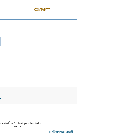
KONTAKTY
.!
živatelů a 1 Host prohlíží toto
téma.
« předchozí
další