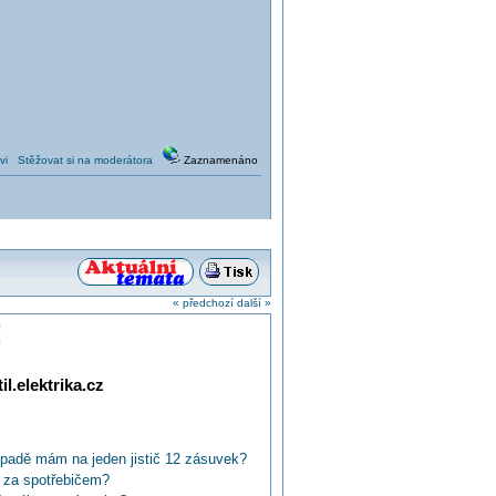
vi
Stěžovat si na moderátora
Zaznamenáno
« předchozí
další »
!
l.elektrika.cz
ípadě mám na jeden jistič 12 zásuvek?
 za spotřebičem?