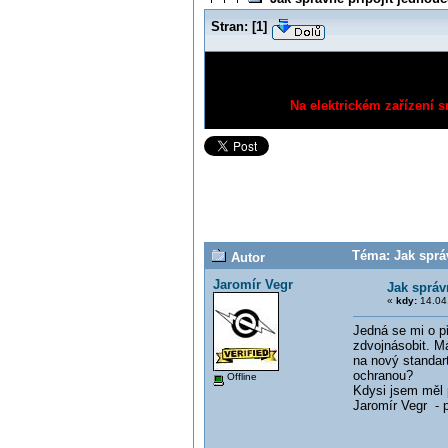
Stran:
[
1
]
Na elektrickém zařízení s
Téma: Jak správ
Autor
Jaromír Vegr
Jak správ
«
kdy:
14.04.
Jedná se mi o př
zdvojnásobit. Má
na nový standar
ochranou?
Offline
Kdysi jsem měl 
Jaromír Vegr -