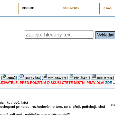
DISKUSE
DOKUMENTY
O NÁS
ELE, PŘED POUŽITÍM DISKUSÍ ČTĚTE MÍSTNÍ PRAVIDLA!
ZDE ..
ci, kutilové, laici
0 u
pochopení principu, rozhodování o tom, co si přeji, potřebuji, chci
elové zařízení - nabíječku pro elektromobil?