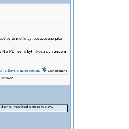
padě by to mohlo být posuzováno jako
e N a PE nesmí být nikde za chráničem
vi
Stěžovat si na moderátora
Zaznamenáno
í nesmysl!
t všech 5? Nezpůsobí to problémy s evtl.