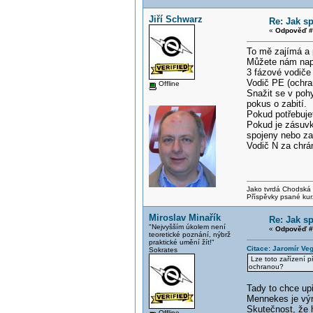
Jiří Schwarz
Re: Jak sp
«
Odpověď #
To mě zajímá a 
Můžete nám naps
3 fázové vodiče 
Vodič PE (ochran
Offline
Snažit se v pohy
pokus o zabití.
Pokud potřebujet
Pokud je zásuvk
spojeny nebo z
Vodič N za chrá
Jako tvrdá Chodská p
Příspěvky psané kur
Miroslav Minařík
Re: Jak sp
"Nejvyšším úkolem není
«
Odpověď #
teoretické poznání, nýbrž
praktické umění žít!"
Citace: Jaromír Ve
Sokrates
Lze toto zařízení p
ochranou?
Tady to chce up
Mennekes je výr
Skutečnost, že h
Offline