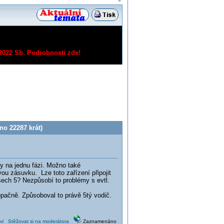
»
/2022 Sb.
Podrobnosti zde!
no 22287 krát)
dy na jednu fázi. Možno také
ou zásuvku. Lze toto zařízení připojit
šech 5? Nezpůsobí to problémy s evtl.
pačně. Způsoboval to právě 5tý vodič.
vi
Stěžovat si na moderátora
Zaznamenáno