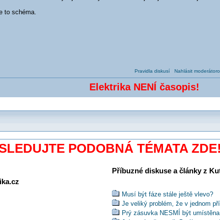
e to schéma.
Pravidla diskusí
Nahlásit moderátoro
Elektrika NENÍ časopis!
SLEDUJTE PODOBNÁ TÉMATA ZDE
Příbuzné diskuse a články z Kuti
ika.cz
Musí být fáze stále ještě vlevo?
Je veliký problém, že v jednom př
Prý zásuvka NESMÍ být umístěna