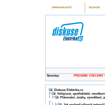
ZPRAVODAJSTVÍ
TELEVIZE
Novinky:
PROSÍME VŠECHNY UŽIVAT
Diskuse Elektrika.cz
Veřejnost, spotřebitelé, neodborní
Plánování, úvahy, vysvětlení, 
...
Jak správně připojit jednoúč