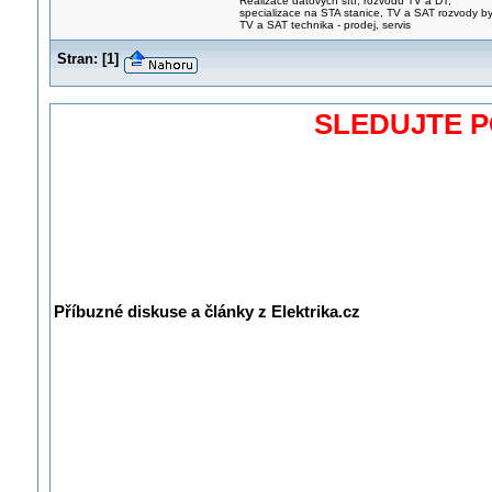
Realizace datových sítí, rozvodů TV a DT,
specializace na STA stanice, TV a SAT rozvody b
TV a SAT technika - prodej, servis
Stran:
[
1
]
SLEDUJTE 
Příbuzné diskuse a články z Elektrika.cz