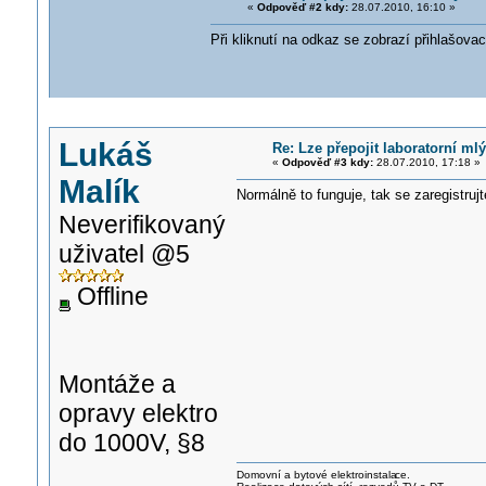
«
Odpověď #2 kdy:
28.07.2010, 16:10 »
Při kliknutí na odkaz se zobrazí přihlašova
Lukáš
Re: Lze přepojit laboratorní mlý
«
Odpověď #3 kdy:
28.07.2010, 17:18 »
Malík
Normálně to funguje, tak se zaregistrujte
Neverifikovaný
uživatel @5
Offline
Montáže a
opravy elektro
do 1000V, §8
Domovní a bytové elektroinstala
ce.