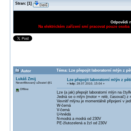
Stran:
[
1
]
Odpovědi n
Na elektrickém zařízení smí pracovat pouze osoba s
Téma: Lze přepojit laboratorní mlýn z pět
Autor
Lukáš Zmij
Lze přepojit laboratorní mlýn z pět
Neverifikovaný uživatel @1
«
kdy:
28.07.2010, 15:04 »
Offline
Lze (a jak) přepojit laboratorní mlýn na čty
Jedná se o mlýn (motor + relé, časovač) z
Vevnitř mlýnu je momentálně připojení v je
W-černá
V-černá
U-hnědá
N-modrá a modrá od 230V
PE-žlutozelená a žzl od 230V