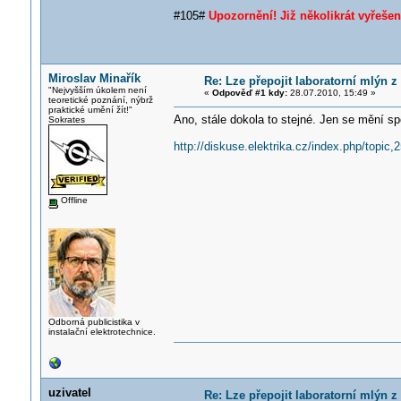
#105#
Upozornění! Již několikrát vyřeše
Miroslav Minařík
Re: Lze přepojit laboratorní mlýn z 
"Nejvyšším úkolem není
«
Odpověď #1 kdy:
28.07.2010, 15:49 »
teoretické poznání, nýbrž
praktické umění žít!"
Ano, stále dokola to stejné. Jen se mění sp
Sokrates
http://diskuse.elektrika.cz/index.php/topic,
Offline
Odborná publicistika v
instalační elektrotechnice.
uzivatel
Re: Lze přepojit laboratorní mlýn z 