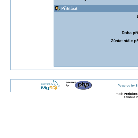
Přihlásit
Doba při
Zůstat stále p
Powered by S
Stránka v