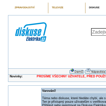
ZPRAVODAJSTVÍ
TELEVIZE
DISKUSE
Novinky:
PROSÍME VŠECHNY UŽIVATELE, PŘED POUŽITÍM 
Varování!
Téma nebo diskuse, které hledáte chybí, ale s
Ten je přístupný pouze uživatelům s verifikov
Přihlásit nebo registrovat na Diskuse Elektri