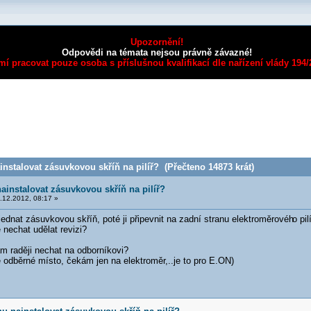
Upozornění!
Odpovědi na témata nejsou právně závazné!
mí pracovat pouze osoba s příslušnou kvalifikací dle nařízení vlády 194
stalovat zásuvkovou skříň na pilíř? (Přečteno 14873 krát)
instalovat zásuvkovou skříň na pilíř?
.12.2012, 08:17 »
dnat zásuvkovou skříň, poté ji připevnit na zadní stranu elektroměrovéh
o pi
é nechat udělat revizi?
m raději nechat na odborníkovi?
 odběrné místo, čekám jen na elektroměr,..je to pro E.ON)