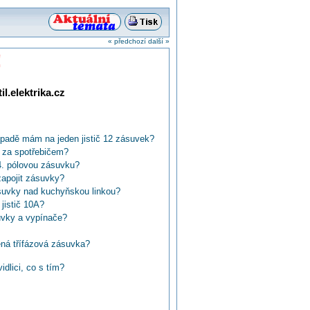
« předchozí
další »
!
l.elektrika.cz
ípadě mám na jeden jistič 12 zásuvek?
 za spotřebičem?
4. pólovou zásuvku?
zapojit zásuvky?
suvky nad kuchyňskou linkou?
jistič 10A?
uvky a vypínače?
ená třífázová zásuvka?
a zahradě?
idlici, co s tím?
ro 400V (380V)?
tarym rozvodem?
se tremi koliky?
00V 5 vodičů na 4?