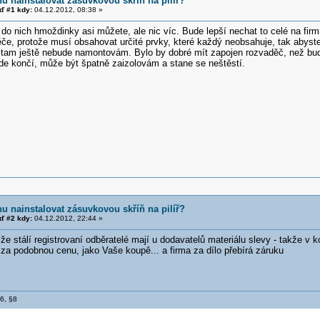
u nainstalovat zásuvkovou skříň na pilíř?
 #1 kdy:
04.12.2012, 08:38 »
t do nich hmoždinky asi můžete, ale nic víc. Bude lepší nechat to celé na firm
če, protože musí obsahovat určité prvky, které každý neobsahuje, tak abyste
ž tam ještě nebude namontovám. Bylo by dobré mít zapojen rozvaděč, než bude
de končí, může být špatně zaizolovám a stane se neštěstí.
u nainstalovat zásuvkovou skříň na pilíř?
 #2 kdy:
04.12.2012, 22:44 »
že stálí registrovaní odběratelé mají u dodavatelů materiálu slevy - takže 
 za podobnou cenu, jako Vaše koupě... a firma za dílo přebírá záruku
§6, §8