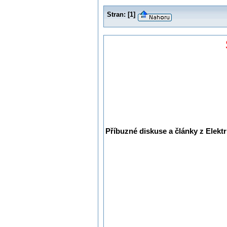
Stran:
[
1
]
Příbuzné diskuse a články z Elektr