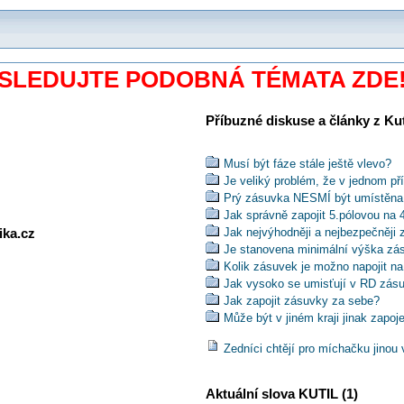
SLEDUJTE PODOBNÁ TÉMATA ZDE
Příbuzné diskuse a články z Kuti
Musí být fáze stále ještě vlevo?
Je veliký problém, že v jednom př
Prý zásuvka NESMÍ být umístěna
Jak správně zapojit 5.pólovou na 
ika.cz
Jak nejvýhodněji a nejbezpečněji 
Je stanovena minimální výška zá
Kolik zásuvek je možno napojit na 
Jak vysoko se umisťují v RD zás
Jak zapojit zásuvky za sebe?
Může být v jiném kraji jinak zapoj
Jak připojit zásuvky pro použití n
Zedníci chtějí pro míchačku jinou v
Jak zapojit zásuvku a zástrčku p
Jak zapojit zasuvku v dome se s
Jak spojim dvojkolík se zástrckou 
Aktuální slova KUTIL (1)
Jak zapojit prodlužovací přívod 4