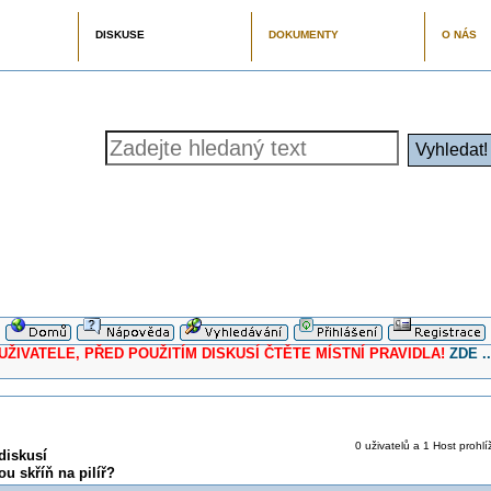
DISKUSE
DOKUMENTY
O NÁS
ELE, PŘED POUŽITÍM DISKUSÍ ČTĚTE MÍSTNÍ PRAVIDLA!
ZDE ..
0 uživatelů a 1 Host prohlí
diskusí
u skříň na pilíř?