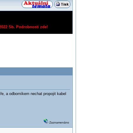
/2022 Sb.
Podrobnosti zde!
líře, a odborníkem nechat propojit kabel
Zaznamenáno