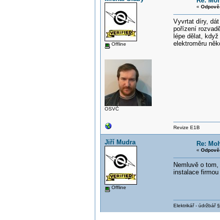
Re: Moh
«
Odpověď
Vyvrtat díry, dá
pořízení rozvadě
lépe dělat, kdy
elektroměru něk
Offline
OSVČ
Revize E1B
Jiří Mudra
Re: Moh
«
Odpověď
Nemluvě o tom, 
instalace firmou
Offline
Elektrikář - údržbář 