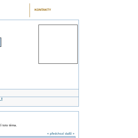
KONTAKTY
.!
ží toto téma.
« předchozí
další »