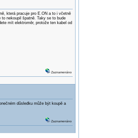
ně, která pracuje pro E.ON a to i včetně
 to nekoupil špatně. Taky se to bude
te mít elektroměr, protože ten kabel od
Zaznamenáno
v konečném důsledku může být koupě a
Zaznamenáno