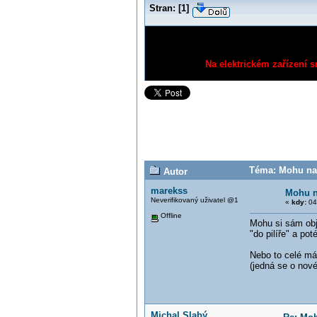
Stran:
[
1
]
Na elektrickém zařízení s
Téma: Mohu nain
Autor
marekss
Mohu na
Neverifikovaný uživatel @1
«
kdy:
04
Offline
Mohu si sám obje
"do pilíře" a pot
Nebo to celé má
(jedná se o nové
Michal Slabý