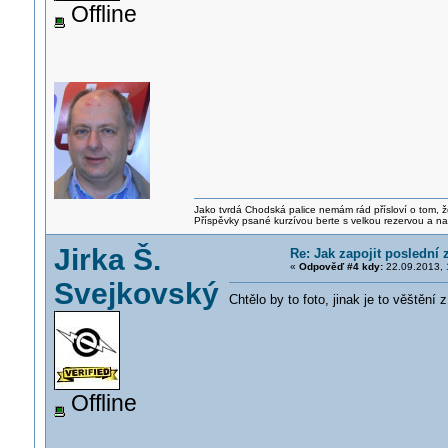
Offline
Jako tvrdá Chodská palice nemám rád přísloví o tom, ž
Příspěvky psané kurzívou berte s velkou rezervou a na
Jirka Š.
Re: Jak zapojit poslední
«
Odpověď #4 kdy:
22.09.2013, 
Svejkovský
Chtělo by to foto, jinak je to věštěn
Offline