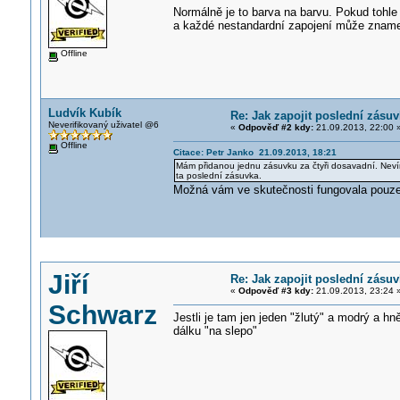
Normálně je to barva na barvu. Pokud tohle n
a každé nestandardní zapojení může znamena
Offline
Ludvík Kubík
Re: Jak zapojit poslední zásu
Neverifikovaný uživatel @6
«
Odpověď #2 kdy:
21.09.2013, 22:00 
Offline
Citace: Petr Janko 21.09.2013, 18:21
Mám přidanou jednu zásuvku za čtyři dosavadní. Nevím 
ta poslední zásuvka.
Možná vám ve skutečnosti fungovala pouze
Jiří
Re: Jak zapojit poslední zásu
«
Odpověď #3 kdy:
21.09.2013, 23:24 
Schwarz
Jestli je tam jen jeden "žlutý" a modrý a hn
dálku "na slepo"