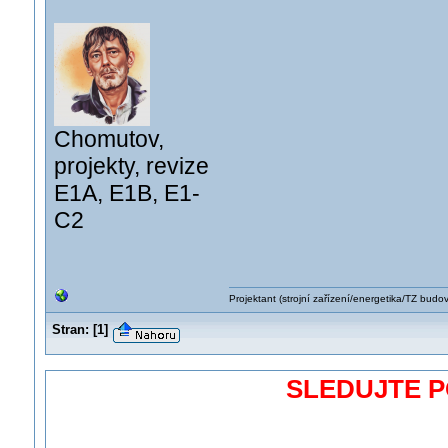
Chomutov,
projekty, revize
E1A, E1B, E1-
C2
Projektant (strojní zařízení/energetika/TZ budo
Stran:
[
1
]
SLEDUJTE 