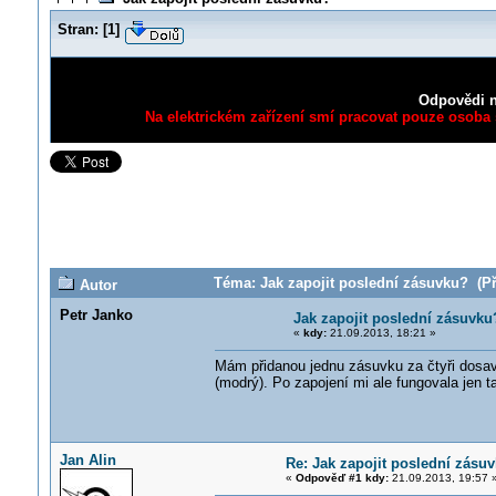
Stran:
[
1
]
Odpovědi n
Na elektrickém zařízení smí pracovat pouze osoba s
Téma: Jak zapojit poslední zásuvku? (Př
Autor
Petr Janko
Jak zapojit poslední zásuvku
«
kdy:
21.09.2013, 18:21 »
Mám přidanou jednu zásuvku za čtyři dosava
(modrý). Po zapojení mi ale fungovala jen t
Jan Alin
Re: Jak zapojit poslední zásu
«
Odpověď #1 kdy:
21.09.2013, 19:57 