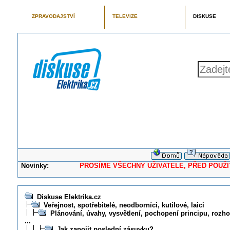
ZPRAVODAJSTVÍ
TELEVIZE
DISKUSE
Novinky:
PROSÍME VŠECHNY UŽIVATELE, PŘED POUŽITÍM 
Diskuse Elektrika.cz
Veřejnost, spotřebitelé, neodborníci, kutilové, laici
Plánování, úvahy, vysvětlení, pochopení principu, rozhod
...
Jak zapojit poslední zásuvku?