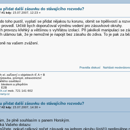
 přidat další zásuvku do stávajícího rozvodu?
 #1 kdy:
15.07.2007, 12:23 »
do toho pustil, vyplatí se přidat nějakou tu korunu, obrnit se trpělivostí a roz
te provedl. Určitě bych doporučoval výměnu vedení pro zásuvkové okruhy.
ech provozu křehký a většinou s vyhřátou izolací. Při jakékoli manipulaci se 
ch ulámou tak, že je nemožné je napojit bez zásahu do zdiva. To je pak za b
ženě na vašem zvážení.
Pravidla diskusí
Nahlásit moderátoro
el. zařízení v objektech tř. A + B
stavba, průmysl, zdravotnictví
ělého osvětlení
 bleskem a přepětím
, E2B
h.cz/
mob. 721 141 602
any.cz
 přidat další zásuvku do stávajícího rozvodu?
 #2 kdy:
15.07.2007, 14:30 »
ám, že plně souhlasím s panem Horským.
ýká Vašeho dotazu:
můžete, pokud celkový počet zásuvek na jednom okruhu (jističi) nepřesáhne 