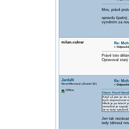
Mno, právě prot
opravdu špatný
vyměním za nov
milan.cukrar
Re: Mohu
«
Odpověď
Právě toto dělá
Opravoval starý 
JardaN
Re: Mohu
Neverifikovaný uživatel @1
«
Odpověď
Offline
Citace: Pavel Hors
Když už jste se do t
bych doporučoval v
Hliník je po letech 
nemožné je napojit 
Je to tedy vyloženě
Jen tak nezávaz
tedy táhnout no