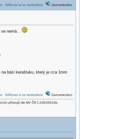
vi
Stěžovat si na moderátora
Zaznamenáno
e se nemá...
 na bázi keraštuku, který je cca 1mm
vi
Stěžovat si na moderátora
Zaznamenáno
sících přístrojů dle MV ČR č.246/2001Sb.