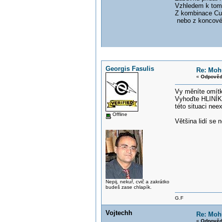
Vzhledem k tomu,
Z kombinace Cu a
nebo z koncové 
Georgis Fasulis
Re: Mohu
«
Odpověď
Vy měníte omítk
Vyhoďte HLINÍK 
této situaci neex
Offline
Většina lidí se 
Nepij, nekuř, cvič a zakrátko
budeš zase chlapík.
G.F
Vojtechh
Re: Mohu
«
Odpověď