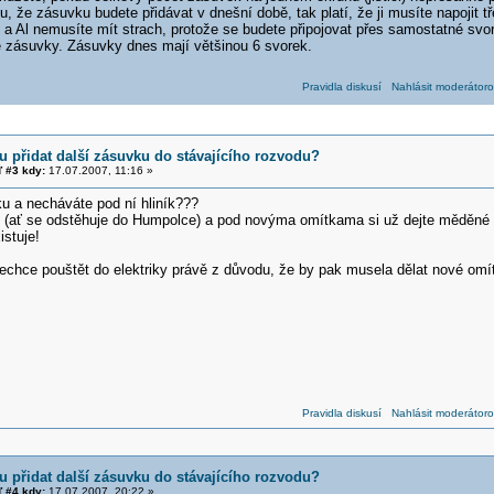
 že zásuvku budete přidávat v dnešní době, tak platí, že ji musíte napojit t
 Al nemusíte mít strach, protože se budete připojovat přes samostatné svork
zásuvky. Zásuvky dnes mají většinou 6 svorek.
Pravidla diskusí
Nahlásit moderátoro
 přidat další zásuvku do stávajícího rozvodu?
 #3 kdy:
17.07.2007, 11:16 »
u a necháváte pod ní hliník???
(ať se odstěhuje do Humpolce) a pod novýma omítkama si už dejte měděné tř
istuje!
nechce pouštět do elektriky právě z důvodu, že by pak musela dělat nové omí
Pravidla diskusí
Nahlásit moderátoro
 přidat další zásuvku do stávajícího rozvodu?
 #4 kdy:
17.07.2007, 20:22 »