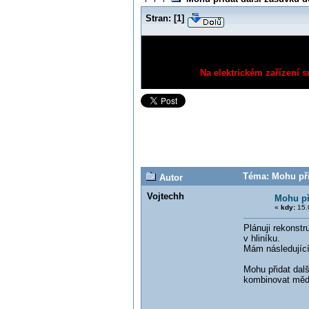
Stran:
[
1
]
Na elektrickém zařízení s
Téma: Mohu při
Autor
Vojtechh
Mohu př
«
kdy:
15.
Plánuji rekonstr
v hliníku.
Mám následující
Mohu přidat dal
kombinovat měď a