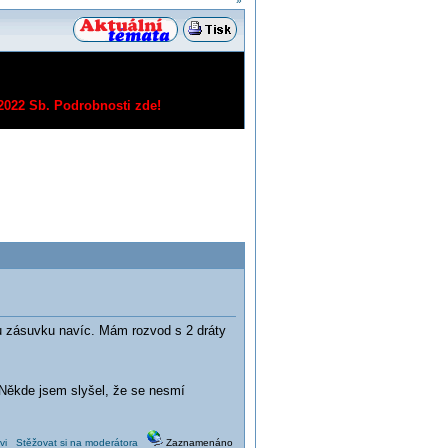
»
/2022 Sb.
Podrobnosti zde!
edu zásuvku navíc. Mám rozvod s 2 dráty
 Někde jsem slyšel, že se nesmí
vi
Stěžovat si na moderátora
Zaznamenáno