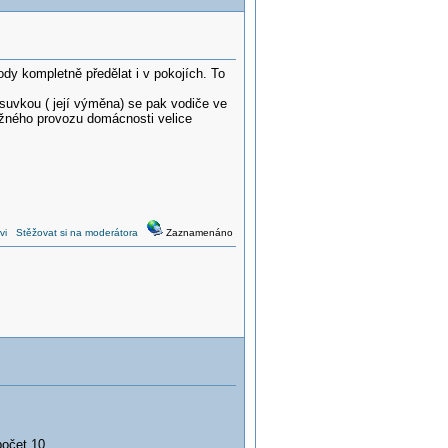
vody kompletně předělat i v pokojích. To
zásuvkou ( její výměna) se pak vodiče ve
ěžného provozu domácnosti velice
vi
Stěžovat si na moderátora
Zaznamenáno
počet 10.