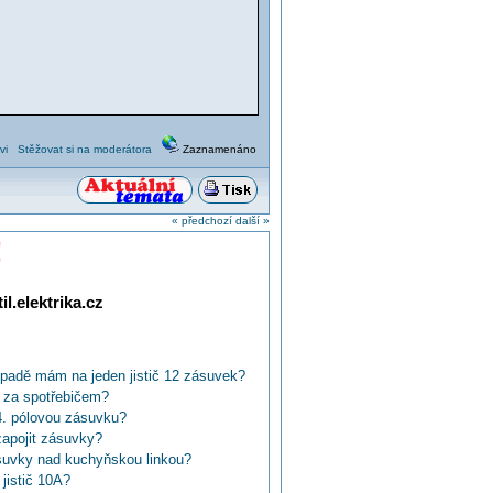
vi
Stěžovat si na moderátora
Zaznamenáno
« předchozí
další »
!
l.elektrika.cz
ípadě mám na jeden jistič 12 zásuvek?
 za spotřebičem?
4. pólovou zásuvku?
zapojit zásuvky?
suvky nad kuchyňskou linkou?
jistič 10A?