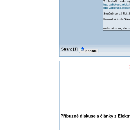
To JardaN: podobných
http://diskuse.elek
http://diskuse.ele
Stručně se dá říci, 
Kouzelné to tlačítk
omlouvám se, ale měl
Stran:
[
1
]
Příbuzné diskuse a články z Elektr