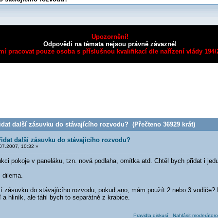
Upozornění!
Odpovědi na témata nejsou právně závazné!
mí pracovat pouze osoba s příslušnou kvalifikací dle nařízení vlády 194
dat další zásuvku do stávajícího rozvodu? (Přečteno 36929 krát)
idat další zásuvku do stávajícího rozvodu?
07.2007, 10:32 »
ukci pokoje v paneláku, tzn. nová podlaha, omítka atd. Chtěl bych přidat i j
 dilema.
ší zásuvku do stávajícího rozvodu, pokud ano, mám použít 2 nebo 3 vodiče?
 hliník, ale táhl bych to separátně z krabice.
Pravidla diskusí
Nahlásit moderátoro