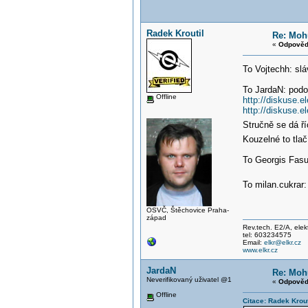
Radek Kroutil
Re: Mohu
«
Odpověď
To Vojtechh: sl
To JardaN: podob
Offline
http://diskuse.
http://diskuse.
Stručně se dá ří
Kouzelné to tlač
To Georgis Fasu
To milan.cukrar:
OSVČ, Štěchovice Praha-
západ
Rev.tech. E2/A, elekt
tel: 603234575
Email:
elkr@elkr.cz
www.elkr.cz
JardaN
Re: Mohu
Neverifikovaný uživatel @1
«
Odpověď
Offline
Citace: Radek Krout