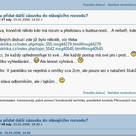
Pravidla diskusí
Nahlásit moderátoro
 přidat další zásuvku do stávajícího rozvodu?
 #7 kdy:
15.01.2008, 14:52 »
áva, konečně někdo kdo má rozum a představu o budoucnosti... A nešetří, kd
ných diskuzí zde již bylo několik, viz třeba
elektrika.cz/index.php/topic,555.msg44279.html#msg44279
elektrika.cz/index.php/topic,5542.msg40545.html#msg40545
ci, že každý upřednostňuje to své... Ale každý postup má své pro i proti...
ítko vyhledávání...
Ale lenost vyhrává...
lis: V paneláku se nejedná o omítky cca 2cm, ale pouze asi o natažení štuků
 sláva odborníkům, ale i lajkům...
Pravidla diskusí
Nahlásit moderátoro
roinstala
ce, hromosvody, práce pomocí horolezecké techniky, pravidelné kontroly Přenosných ha
 přidat další zásuvku do stávajícího rozvodu?
 #8 kdy:
15.01.2008, 19:30 »
il 15.01.2008, 14:52