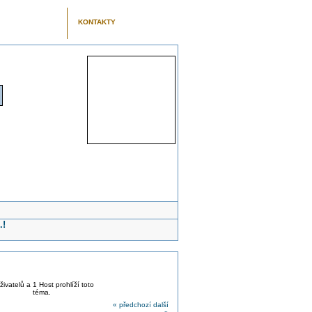
KONTAKTY
.!
živatelů a 1 Host prohlíží toto
téma.
« předchozí
další