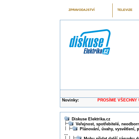
ZPRAVODAJSTVÍ
TELEVIZE
Novinky:
PROSÍME VŠECHNY UŽIVAT
Diskuse Elektrika.cz
Veřejnost, spotřebitelé, neodborní
Plánování, úvahy, vysvětlení, 
...
Mohu přidat další zásuvku d