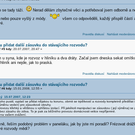
o se tady táži.
Nerad dělám zbytečné věci a potřeboval jsem odborně a nez
, nebo pouze vyšlý z módy.
všem co odpověděli, každý přispěl částí 
é.
Pravidla diskusí
Nahlásit moderátoro
 přidat další zásuvku do stávajícího rozvodu?
 #5 kdy:
20.07.2007, 20:47 »
m u syna, kde je rozvoz v hliníku a dva dráty. Začal jsem dneska sekat omít
hliník ani nejde, jak to praská.
Pravidla diskusí
Nahlásit moderátoro
 přidat další zásuvku do stávajícího rozvodu?
 #6 kdy:
15.01.2008, 12:55 »
ký 15.07.2007, 12:23
oho pustil, vyplatí se přidat nějakou tu korunu, obrnit se trpělivostí a rozvody kompletně předělat i
ýměnu vedení pro zásuvkové okruhy.
provozu křehký a většinou s vyhřátou izolací. Při jakékoli manipulaci se zásuvkou ( její výměna) s
bez zásahu do zdiva. To je pak za běžného provozu domácnosti velice nepříjemné.
 na vašem zvážení.
ně, řeším podobný problém v paneláku, jak by jste mi poradil? Frézovat dráž
vé rozvody mědi?