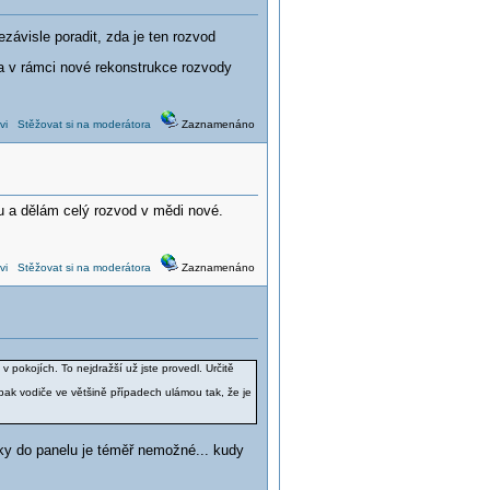
ávisle poradit, zda je ten rozvod
a v rámci nové rekonstrukce rozvody
vi
Stěžovat si na moderátora
Zaznamenáno
ku a dělám celý rozvod v mědi nové.
vi
Stěžovat si na moderátora
Zaznamenáno
 v pokojích. To nejdražší už jste provedl. Určitě
e pak vodiče ve většině případech ulámou tak, že je
ky do panelu je téměř nemožné... kudy