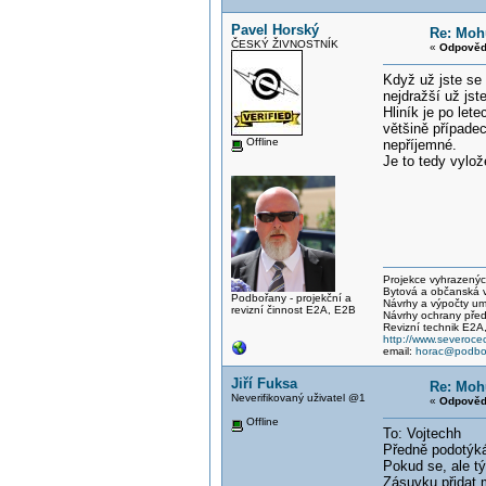
Pavel Horský
Re: Mohu
ČESKÝ ŽIVNOSTNÍK
«
Odpověď
Když už jste se 
nejdražší už js
Hliník je po let
většině případe
Offline
nepříjemné.
Je to tedy vylo
Projekce vyhrazených 
Bytová a občanská vý
Podbořany - projekční a
Návrhy a výpočty um
revizní činnost E2A, E2B
Návrhy ochrany před
Revizní technik E2A
http://www.severocec
email:
horac@podbor
Jiří Fuksa
Re: Mohu
Neverifikovaný uživatel @1
«
Odpověď
Offline
To: Vojtechh
Předně podotýk
Pokud se, ale t
Zásuvku přidat 