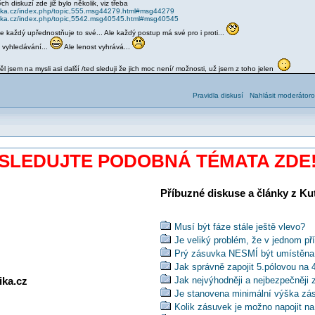
 diskuzí zde již bylo několik, viz třeba
trika.cz/index.php/topic,555.msg44279.html#msg44279
ktrika.cz/index.php/topic,5542.msg40545.html#msg40545
že každý upřednostňuje to své... Ale každý postup má své pro i proti...
o vyhledávání...
Ale lenost vyhrává...
 jsem na mysli asi další /ted sleduji že jich moc není/ možnosti, už jsem z toho jelen
Pravidla diskusí
Nahlásit moderátoro
SLEDUJTE PODOBNÁ TÉMATA ZDE
Příbuzné diskuse a články z Kuti
Musí být fáze stále ještě vlevo?
Je veliký problém, že v jednom př
Prý zásuvka NESMÍ být umístěna
Jak správně zapojit 5.pólovou na 
ika.cz
Jak nejvýhodněji a nejbezpečněji 
Je stanovena minimální výška zá
Kolik zásuvek je možno napojit na 