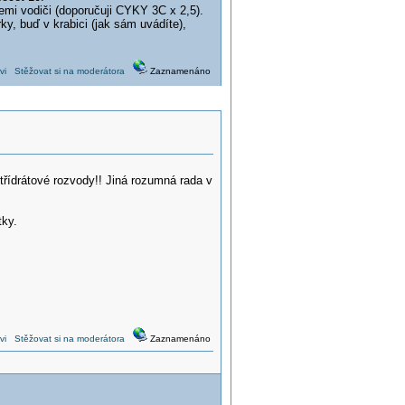
řemi vodiči (doporučuji CYKY 3C x 2,5).
y, buď v krabici (jak sám uvádíte),
vi
Stěžovat si na moderátora
Zaznamenáno
ídrátové rozvody!! Jiná rozumná rada v
tky.
vi
Stěžovat si na moderátora
Zaznamenáno