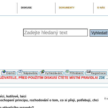
DISKUSE
DOKUMENTY
O NÁS
ELE, PŘED POUŽITÍM DISKUSÍ ČTĚTE MÍSTNÍ PRAVIDLA!
ZDE ..
ci, kutilové, laici
0 u
pochopení principu, rozhodování o tom, co si přeji, potřebuji, chci
o stávajícího rozvodu?