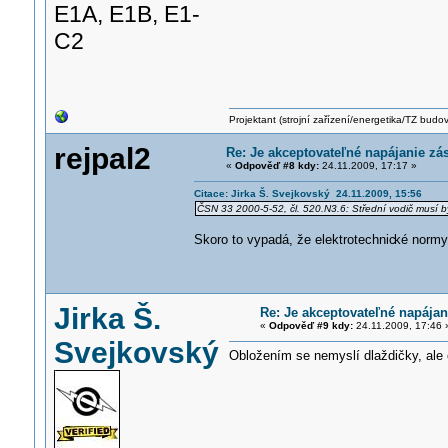
E1A, E1B, E1-
C2
Projektant (strojní zařízení/energetika/TZ budo
rejpal2
Re: Je akceptovateľné napájanie zá
«
Odpověď #8 kdy:
24.11.2009, 17:17 »
Citace: Jirka Š. Svejkovský 24.11.2009, 15:56
ČSN 33 2000-5-52, čl. 520.N3.6: Střední vodič musí 
Skoro to vypadá, že elektrotechnic
ké normy
Jirka Š.
Re: Je akceptovateľné napája
«
Odpověď #9 kdy:
24.11.2009, 17:46 
Svejkovský
Obložením se nemyslí dlaždičky, ale 