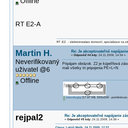
Offline
RT E2-A
RT -EZ - elektroinstala
ce domovní, specializace na zdra
Martin H.
Re: Je akceptovateľné napájani
«
Odpověď #4 kdy:
24.11.2009, 14:34 »
Neverifikovaný
Pripájam obrázok. Z2 je kúpeľňová zá
uživatel @6
mali všetky tri pripojenia PE+L+N.
Offline
zasuvky.jpg
(17.97 KB, 633x209 - prohlédnuto 
rejpal2
Re: Je akceptovateľné napájanie zá
«
Odpověď #5 kdy:
24.11.2009, 14:39 »
Citace: Lukáš Malík 24.11.2009, 12:22