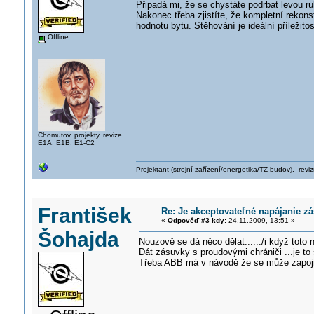
Připadá mi, že se chystáte podrbat levou 
Nakonec třeba zjistíte, že kompletní rekons
hodnotu bytu. Stěhování je ideální příležitos
Offline
Chomutov, projekty, revize
E1A, E1B, E1-C2
Projektant (strojní zařízení/energetika/TZ budov), rev
František
Re: Je akceptovateľné napájanie z
«
Odpověď #3 kdy:
24.11.2009, 13:51 »
Šohajda
Nouzově se dá něco dělat....../i když toto n
Dát zásuvky s proudovými chrániči ...je to 
Třeba ABB má v návodě že se může zapojit