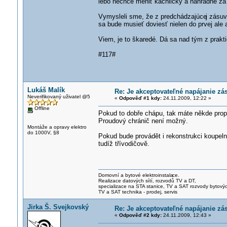
lebo nechce meniť kachličky a náhradné za
Vymysleli sme, že z predchádzajúce
j zásu
sa bude musieť doviesť nielen do prvej ale
Viem, je to škaredé. Dá sa nad tým z prakti
#117#
Lukáš Malík
Re: Je akceptovateľné napájanie zá
Neverifikovaný uživatel @5
«
Odpověď #1 kdy:
24.11.2009, 12:22 »
Offline
Pokud to dobře chápu, tak máte někde pro
Proudový chránič není možný.
Montáže a opravy elektro
do 1000V, §8
Pokud bude provádět i rekonstrukci koupel
tudíž třívodičově.
Domovní a bytové elektroinstala
ce.
Realizace datových sítí, rozvodů TV a DT,
specializace na STA stanice, TV a SAT rozvody bytový
TV a SAT technika - prodej, servis
Jirka Š. Svejkovský
Re: Je akceptovateľné napájanie zá
«
Odpověď #2 kdy:
24.11.2009, 12:43 »