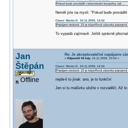
Pokud bude provádět i rekonstrukci koupelny, tak ...
Neměl jste na mysli: "Pokud bude provádět
Citace: Martin H. 24.11.2009, 14:34
Pripájam obrázok. Z2 je kúpeľňová zásuvka pripojená 
To vypadá zajímavě. Ještě správně přeznači
Jan
Re: Je akceptovateľné napájanie zá
«
Odpověď #6 kdy:
24.11.2009, 15:04 »
Štěpán
Citace: Martin H. 24.11.2009, 14:34
Pripájam obrázok. Z2 je kúpeľňová zásuvka pripojená 
Offline
nejde-li to jinak: ano, je to funkční
Jen si tu malůvku uložte v rozvaděči. Až to