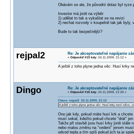
Obávám se ale, že původní dotaz byl ryze pr
Investor má jistě na výběr:
1) udělat to tak a vykašlat se na revizi
2) nechat rozvody v koupelně tak jak byly, 
Bude to tak bezpečnější?
rejpal2
Re: Je akceptovateľné napájanie zá
«
Odpověď #15 kdy:
24.11.2009, 21:12 »
A ještě z toho plyne jedna věc: Husí krky n
Dingo
Re: Je akceptovateľné napájanie zá
«
Odpověď #16 kdy:
24.11.2009, 21:26 »
Citace: rejpal2 24.11.2009, 21:12
A ještě z toho plyne jedna věc: Husí krky není něco, c
Ono jak kdy, pokud máte husí krk a chcete ta
musí sekat, kdežto pokud chcete "drát" jen 
Takže při stavbě jsou husí krky jistě stál
nebo malou změnu na "vedení" jenom musí
odvod tepla a tím spíš pokud jich ta je spol