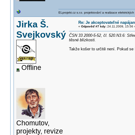
ELprojekt.cz s.r.o. projektování a realizace elektrických
Jirka Š.
Re: Je akceptovateľné napája
«
Odpověď #7 kdy:
24.11.2009, 15:56 
Svejkovský
ČSN 33 2000-5-52, čl. 520.N3.6: Stře
těsné blízkosti.
Takže košer to určitě není. Pokud se 
Offline
Chomutov,
projekty, revize