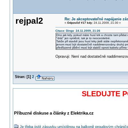
rejpal2
Re: Je akceptovateľné napájanie zá
«
Odpověď #17 kdy:
24.11.2009, 21:30 »
Citace: Dingo 24.11.2009, 21:26
Ono jak kdy, pokud máte husí krk a chcete tam přidat n
"drát" jen vyměnit, tak je to neocenitelné.
Takže při stavbě jsou husí krky jistě stále nepřekon
jenom musí být dostatečně naddimenzovány
. druhý pr
předřazené jištění musí být slabší oproti kabelu přímo v
Opravuji: Není nad dostatečně naddimenzov
Stran:
[
1
]
2
SLEDUJTE 
Příbuzné diskuse a články z Elektrika.cz
Je třeba jistit zásuvku umístěnou na balkoně proudovým chráni