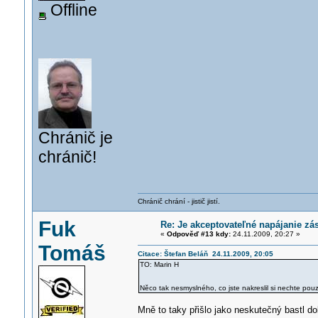
Offline
Chránič je
chránič!
Chránič chrání - jistič jistí.
Fuk
Re: Je akceptovateľné napájanie zá
«
Odpověď #13 kdy:
24.11.2009, 20:27 »
Tomáš
Citace: Štefan Beláň 24.11.2009, 20:05
TO: Marin H
Něco tak nesmyslného, co jste nakreslil si nechte pou
Mně to taky přišlo jako neskutečný bastl do