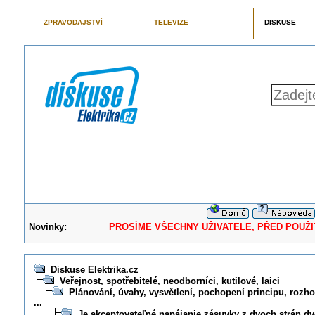
ZPRAVODAJSTVÍ
TELEVIZE
DISKUSE
Novinky:
PROSÍME VŠECHNY UŽIVATELE, PŘED POUŽITÍM 
Diskuse Elektrika.cz
Veřejnost, spotřebitelé, neodborníci, kutilové, laici
Plánování, úvahy, vysvětlení, pochopení principu, rozhod
...
Je akceptovateľné napájanie zásuvky z dvoch strán d