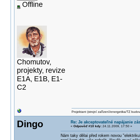
Offline
Chomutov,
projekty, revize
E1A, E1B, E1-
C2
Projektant (strojní zařízení/energetika/TZ budo
Dingo
Re: Je akceptovateľné napájanie zá
«
Odpověď #10 kdy:
24.11.2009, 17:50 »
Nám taky dělai před rokem novou "elektriku"