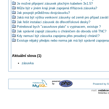
Je možné připojení zásuvek plochým kabelem 3x1.5?
Může být v jiném kraji jinak zapojená třífázová zásuvka?
Jak pospojit průběžnou dvojzásuvku?
Jaká má být výška venkovní zásuvky od země pro případ zavát
Jak řešit instalaci zásuvek do dřevotřískové desky?
Potreboval bych "zasuvkove plato" s vypinacem, existuje ?
Jak správně zapojit zásuvku s chráničem do obvodu sítě TNC?
Kdy nemusí být zásuvka zapojena přes proudový chránič?
Existuje nějaký předpis nebo norma jak má být správně zapojena
zásuvka?
Musí být zásuvky ve školních učebnách pouze přes proudové ch
Ako je správne zapojená zásuvka (zásuvky), keď je to v smyčke
Aktuální slova (1)
Dá se zkontrolovat správně zapojená zásuvka multimetrem?
Jak propojujete vícenásobné zásuvky (např. v pětirámečcích) ?
zásuvka
Jak smyčkovat zásuvky v několikanásobných rámečcích?
Musí být motorová zásuvka 63A zapojena přes proudový chránič
Kde je předepsáno bezpečnostní zaslepení zásuvek?
Jaké jsou podmínky pro zapojení zásuvky 230V umístěné na stro
Powered by S
Ako riešite pripojenie ž/z vodiča CY4 ochranného pospájania v 
Mohu použít N vodič z 1f zásuvky pro 3f+N+PE?
Stránka v
Jak správně odbočit vodič PEN v zásuvce?
Jaké jsou normy na zásuvkové obvody v Německu?
Lze napojit zásuvku ze světelné krabice?
Jak zapojujete zásuvky 3f/32A v budově s hlavním jističem 25B/