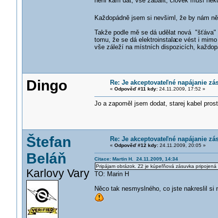
není kam dát, vše zabalit, člověk musí někd
Každopádně jsem si nevšiml, že by nám ně
Takže podle mě se dá udělat nová "šťáva" i
tomu, že se dá elektroinstala
ce vést i mimo 
vše záleží na místních dispozicích, každo
Dingo
Re: Je akceptovateľné napájanie zá
«
Odpověď #11 kdy:
24.11.2009, 17:52 »
Jo a zapoměl jsem dodat, starej kabel pros
Štefan
Re: Je akceptovateľné napájanie zá
«
Odpověď #12 kdy:
24.11.2009, 20:05 »
Beláň
Citace: Martin H. 24.11.2009, 14:34
Pripájam obrázok. Z2 je kúpeľňová zásuvka pripojená 
Karlovy Vary
TO: Marin H
Něco tak nesmyslného, co jste nakreslil si 