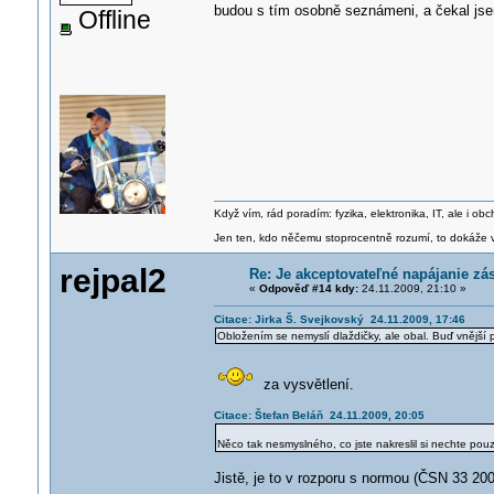
budou s tím osobně seznámeni, a čekal js
Offline
Když vím, rád poradím: fyzika, elektronika, IT, ale i 
Jen ten, kdo něčemu stoprocentně rozumí, to dokáže vy
rejpal2
Re: Je akceptovateľné napájanie zá
«
Odpověď #14 kdy:
24.11.2009, 21:10 »
Citace: Jirka Š. Svejkovský 24.11.2009, 17:46
Obložením se nemyslí dlaždičky, ale obal. Buď vnější 
za vysvětlení.
Citace: Štefan Beláň 24.11.2009, 20:05
Něco tak nesmyslného, co jste nakreslil si nechte pou
Jistě, je to v rozporu s normou (ČSN 33 200