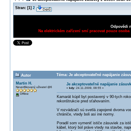
Stran:
[
1
]
2
Odpovědi n
Na elektrickém zařízení smí pracovat pouze osoba s
Téma: Je akceptovateľné napájanie zásuv
Autor
Martin H.
Je akceptovateľné napájanie zásuv
Neverifikovaný uživatel @6
«
kdy:
24.11.2009, 08:55 »
Offline
Kamarát kúpil byt postavený v 90-tych roko
rekonštrukcie pred sťahovaním.
V rozvádzači sú svetlá zapojené dvoma vod
chrániče, vtedy boli asi iné normy.
Poradil som vymeniť ističe zásuviek za ist
kábel, ktorý bol práve vtedy na stavbe, napr