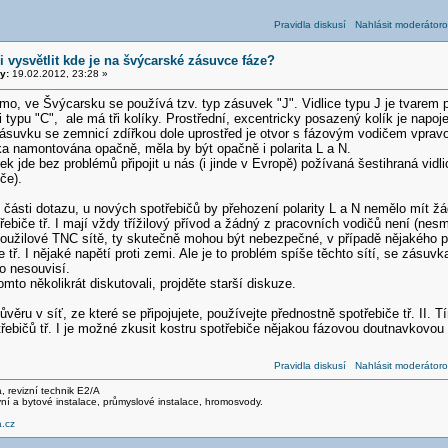
Pravidla diskusí
Nahlásit moderátoro
 vysvětlit kde je na švýcarské zásuvce fáze?
y:
19.02.2012, 23:28 »
mo, ve Švýcarsku se používá tzv. typ zásuvek "J". Vidlice typu J je tvarem
ci typu "C", ale má tři kolíky. Prostřední, excentricky posazený kolík je napo
zásuvku se zemnicí zdířkou dole uprostřed je otvor s fázovým vodičem vpravo
a namontována opačně, měla by být opačně i polarita L a N.
k jde bez problémů připojit u nás (i jinde v Evropě) požívaná šestihraná vidlic
če).
 části dotazu, u nových spotřebičů by přehození polarity L a N nemělo mít žá
řebiče tř. I mají vždy třížilový přívod a žádný z pracovních vodičů není (nesm
voužilové TNC sítě, ty skutečně mohou být nebezpečné, v případě nějakého
e tř. I nějaké napětí proti zemi. Ale je to problém spíše těchto sítí, se zásuvk
o nesouvisí.
mto několikrát diskutovali, projděte starší diskuze.
ěru v síť, ze které se připojujete, používejte přednostně spotřebiče tř. II. 
řebičů tř. I je možné zkusit kostru spotřebiče nějakou fázovou doutnavkovo
Pravidla diskusí
Nahlásit moderátoro
ma, revizní technik E2/A
ní a bytové instalace, průmyslové instalace, hromosvody.
.cz