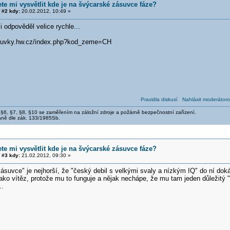
te mi vysvětlit kde je na švýcarské zásuvce fáze?
#2 kdy:
20.02.2012, 10:49 »
 odpověděl velice rychle...
zasuvky.hw.cz/index.php?kod_zeme=CH
Pravidla diskusí
Nahlásit moderátoro
, §6, §7, §8, §10 se zaměřením na záložní zdroje a požárně bezpečnostní zařízení.
aně dle zák. 133/1985Sb.
te mi vysvětlit kde je na švýcarské zásuvce fáze?
#3 kdy:
21.02.2012, 09:30 »
suvce" je nejhorší, že "český debil s velkými svaly a nízkým IQ" do ní doká
e jako vítěz, protože mu to funguje a nějak nechápe, že mu tam jeden důležitý "
..