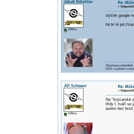
Jakub Drbohlav
Re: Může
«
Odpověď 
stýček google mi
há té té pé://
Offline
Obyčejnej elektrikář
OZO v požární ochr
Jiří Schwarz
Re: Může
«
Odpověď 
Na "švýcarské zá
třídy I, tváří s
autem bez brzd.
Offline