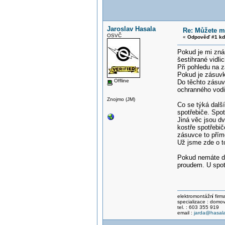
Jaroslav Hasala
Re: Můžete mi
OSVČ
«
Odpověď #1 kd
Pokud je mi zná
šestihrané vidli
Při pohledu na 
Pokud je zásuvk
Offline
Do těchto zásuve
ochranného vodi
Znojmo (JM)
Co se týká další
spotřebiče. Spot
Jiná věc jsou d
kostře spotřebič
zásuvce to přím
Už jsme zde o to
Pokud nemáte dův
proudem. U spot
elektromontážn
í fir
specializace : domov
tel. : 603 355 919
email :
jarda@hasala