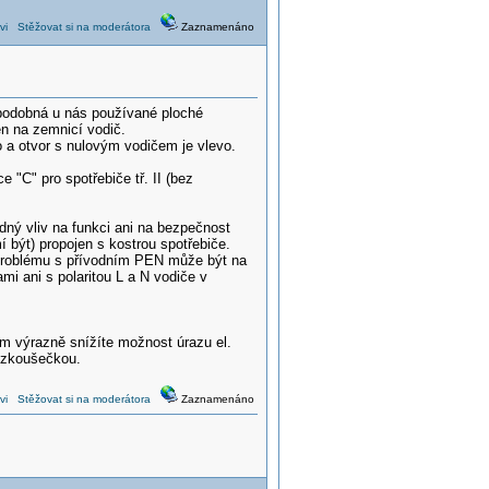
vi
Stěžovat si na moderátora
Zaznamenáno
 podobná u nás používané ploché
jen na zemnicí vodič.
 a otvor s nulovým vodičem je vlevo.
e "C" pro spotřebiče tř. II (bez
dný vliv na funkci ani na bezpečnost
í být) propojen s kostrou spotřebiče.
 problému s přívodním PEN může být na
ami ani s polaritou L a N vodiče v
Tím výrazně snížíte možnost úrazu el.
u zkoušečkou.
vi
Stěžovat si na moderátora
Zaznamenáno