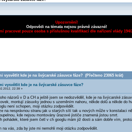
Upozornění!
Odpovědi na témata nejsou právně závazné!
mí pracovat pouze osoba s příslušnou kvalifikací dle nařízení vlády 194
 vysvětlit kde je na švýcarské zásuvce fáze? (Přečteno 23065 krát)
i vysvětlit kde je na švýcarské zásuvce fáze?
2.2012, 22:38 »
oho názorů v D a CH a ještě jsem se nedozvěděl, kde je na švýcarské zásuv
ytovek, montují zásuvky jednou s uzeměním nahoru, někde dolů a někde do hvě
lu není schopen, moji otázku zodpovědět.
 na nesprávnou stranu jak u starých sítí tak u nových může v konstalaci někt
koupelnou, kde nejsou montovány ůrazové jističe znamená jistou smrt.
h pohádek, které jsem četl v ch googlu mám již dosti a sám dobře vím, proto
m na vás, zda by jste mi nemohli moji otázku zodpovědět.