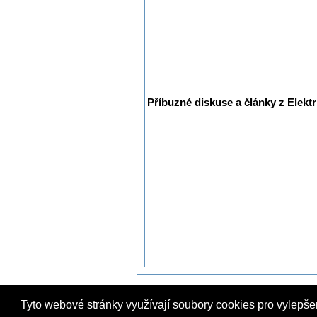
Příbuzné diskuse a články z Elektr
Tyto webové stránky využívají soubory cookies pro vylepše