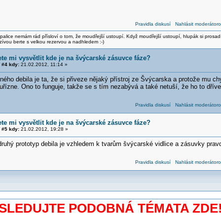
Pravidla diskusí
Nahlásit moderátoro
alice nemám rád přísloví o tom, že moudřejší ustoupí. Když moudřejší ustoupí, hlupák si prosad
zívou berte s velkou rezervou a nadhledem :-)
te mi vysvětlit kde je na švýcarské zásuvce fáze?
#4 kdy:
21.02.2012, 11:14 »
ného debila je ta, že si přiveze nějaký přístroj ze Švýcarska a protože mu c
 uřízne. Ono to funguje, takže se s tím nezabývá a také netuší, že ho to dříve
Pravidla diskusí
Nahlásit moderátoro
te mi vysvětlit kde je na švýcarské zásuvce fáze?
#5 kdy:
21.02.2012, 19:28 »
druhý prototyp debila je vzhledem k tvarům švýcarské vidlice a zásuvky pra
Pravidla diskusí
Nahlásit moderátoro
SLEDUJTE PODOBNÁ TÉMATA ZDE