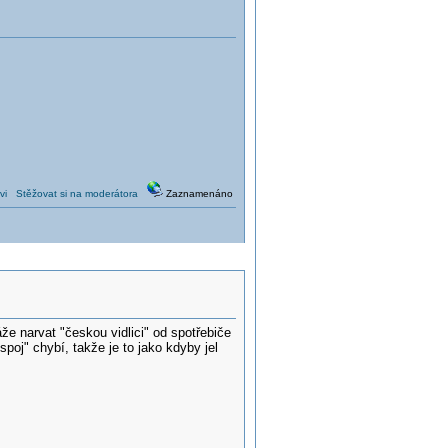
vi
Stěžovat si na moderátora
Zaznamenáno
že narvat "českou vidlici" od spotřebiče
spoj" chybí, takže je to jako kdyby jel