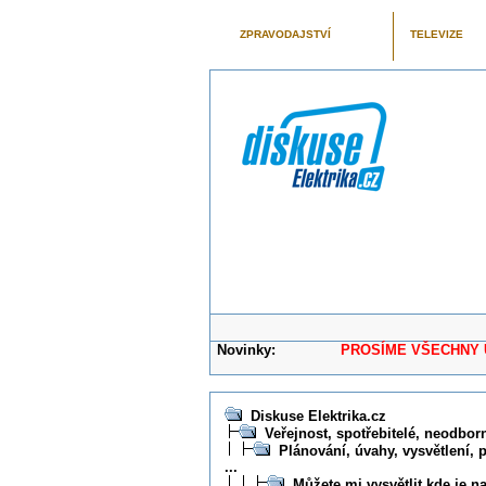
ZPRAVODAJSTVÍ
TELEVIZE
Novinky:
PROSÍME VŠECHNY UŽIVAT
Diskuse Elektrika.cz
Veřejnost, spotřebitelé, neodborní
Plánování, úvahy, vysvětlení, 
...
Můžete mi vysvětlit kde je n