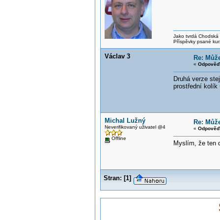
Jako tvrdá Chodská p
Příspěvky psané kur
Václav 3
Re: Může
«
Odpověď 
Druhá verze stej
prostřední kolík
Michal Lužný
Re: Může
Neverifikovaný uživatel @4
«
Odpověď 
Offline
Myslím, že ten 
Stran:
[
1
]