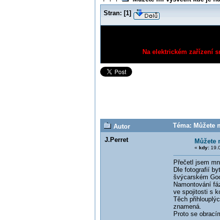
Stran:
[
1
]
Na elektrickém zařízení s
Téma: Můžete mi
Autor
J.Perret
Můžete m
«
kdy:
19.0
Přečetl jsem mn
Dle fotografií b
švýcarském Goog
Namontování fáze
ve spojitosti s 
Těch přihlouplýc
znamená.
Proto se obrací