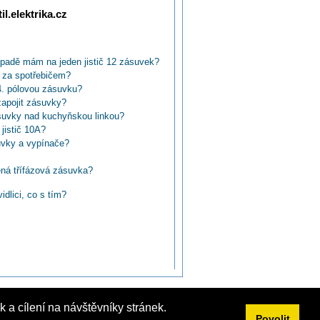
l.elektrika.cz
ípadě mám na jeden jistič 12 zásuvek?
 za spotřebičem?
4. pólovou zásuvku?
zapojit zásuvky?
suvky nad kuchyňskou linkou?
jistič 10A?
uvky a vypínače?
ená třífázová zásuvka?
a zahradě?
idlici, co s tím?
ro 400V (380V)?
tarym rozvodem?
se tremi koliky?
00V 5 vodičů na 4?
?
3fázové?
uvky v koupelně?
ovou zásuvku, musí být pátý kolík
 a cílení na návštěvníky stránek.
sporák zapojit 1f zásuvky 230V?
Povolit