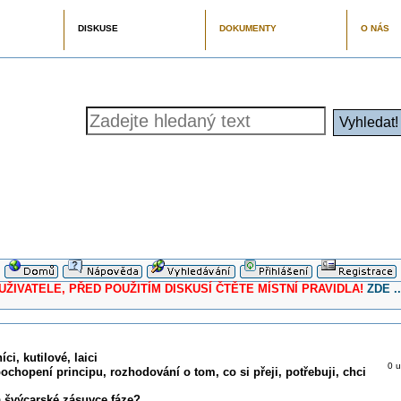
DISKUSE
DOKUMENTY
O NÁS
ELE, PŘED POUŽITÍM DISKUSÍ ČTĚTE MÍSTNÍ PRAVIDLA!
ZDE ..
ci, kutilové, laici
0 u
pochopení principu, rozhodování o tom, co si přeji, potřebuji, chci
a švýcarské zásuvce fáze?