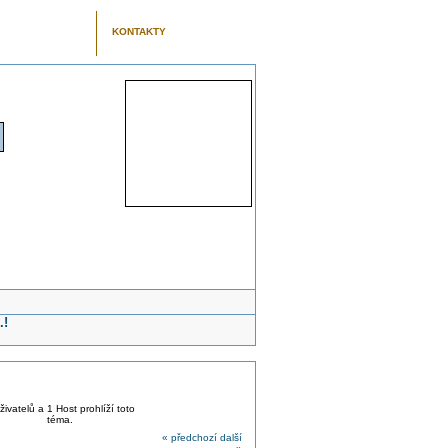
KONTAKTY
.!
živatelů a 1 Host prohlíží toto
téma.
« předchozí
další