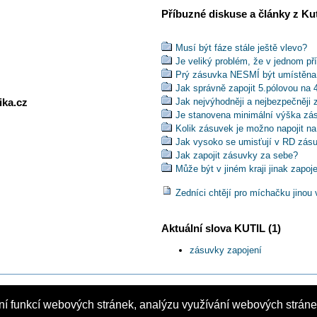
Příbuzné diskuse a články z Kuti
Musí být fáze stále ještě vlevo?
Je veliký problém, že v jednom př
Prý zásuvka NESMÍ být umístěna
Jak správně zapojit 5.pólovou na 
ika.cz
Jak nejvýhodněji a nejbezpečněji 
Je stanovena minimální výška zá
Kolik zásuvek je možno napojit na 
Jak vysoko se umisťují v RD zás
Jak zapojit zásuvky za sebe?
Může být v jiném kraji jinak zapoj
Jak připojit zásuvky pro použití n
Zedníci chtějí pro míchačku jinou v
Jak zapojit zásuvku a zástrčku p
Jak zapojit zasuvku v dome se s
Jak spojim dvojkolík se zástrckou 
Aktuální slova KUTIL (1)
Jak zapojit prodlužovací přívod 4
Jak zapojit zásuvku dvěma vodiči
zásuvky zapojení
Jak zapojit 1Fázovou zásuvku z 
Jak připojit kabel CY 6mm na zás
Pokud musí mít antoníček pětipól
uzemněn?
ní funkcí webových stránek, analýzu využívání webových stránek
Powered by SMF 1.1.21
|
SMF © 2006, Simple Machines
Mohu na 3 fázový obvod 400V pro 