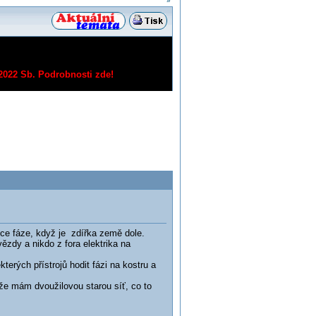
»
/2022 Sb.
Podrobnosti zde!
ce fáze, když je zdířka země dole.
zdy a nikdo z fora elektrika na
erých přístrojů hodit fázi na kostru a
že mám dvoužilovou starou síť, co to