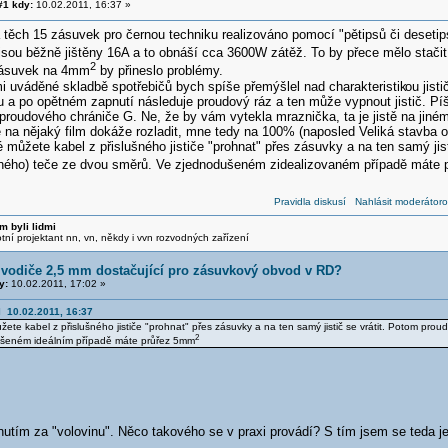
1 kdy:
10.02.2011, 16:37 »
těch 15 zásuvek pro černou techniku realizováno pomocí "pětipsů či desetips
sou běžně jištěny 16A a to obnáší cca 3600W zátěž. To by přece mělo stačit,
2
 zásuvek na 4mm
by přineslo problémy.
 uváděné skladbě spotřebičů bych spíše přemýšlel nad charakteristik
ou jist
u a po opětném zapnutí následuje proudový ráz a ten může vypnout jistič. Pí
proudového chrániče G. Ne, že by vám vytekla mraznička, ta je jistě na jiném
na nějaký film dokáže rozladit, mne tedy na 100% (naposled Veliká stavba o
můžete kabel z přislušného jističe "prohnat" přes zásuvky a na ten samý jis
ného) teče ze dvou směrů. Ve zjednodušeném zidealizovaném případě máte
Pravidla diskusí
Nahlásit moderátoro
m byli lidmi
otní projektant nn, vn, někdy i vvn rozvodných zařízení
 vodiče 2,5 mm dostačující pro zásuvkový obvod v RD?
y:
10.02.2011, 17:02 »
l 10.02.2011, 16:37
te kabel z přislušného jističe "prohnat" přes zásuvky a na ten samý jistič se vrátit. Potom pr
2
šeném ideálním případě máte průřez 5mm
nutím za "volovinu". Něco takového se v praxi provádí? S tím jsem se teda je