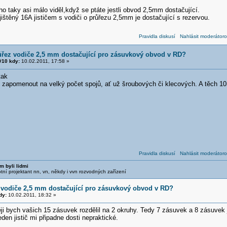
o taky asi málo viděl,když se ptáte jestli obvod 2,5mm dostačující.
štěný 16A jističem s vodiči o průřezu 2,5mm je dostačující s rezervou.
Pravidla diskusí
Nahlásit moderátoro
ůřez vodiče 2,5 mm dostačující pro zásuvkový obvod v RD?
10 kdy:
10.02.2011, 17:58 »
tak
zapomenout na velký počet spojů, ať už šroubových či klecových. A těch 10
Pravidla diskusí
Nahlásit moderátoro
m byli lidmi
otní projektant nn, vn, někdy i vvn rozvodných zařízení
 vodiče 2,5 mm dostačující pro zásuvkový obvod v RD?
dy:
10.02.2011, 18:32 »
ji bych vašich 15 zásuvek rozdělil na 2 okruhy. Tedy 7 zásuvek a 8 zásuvek j
den jistič mi připadne dosti nepraktické.