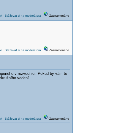
vi
Stěžovat si na moderátora
Zaznamenáno
vi
Stěžovat si na moderátora
Zaznamenáno
lepeného v rozvodnici. Pokud by vám to
 okružního vedení
vi
Stěžovat si na moderátora
Zaznamenáno