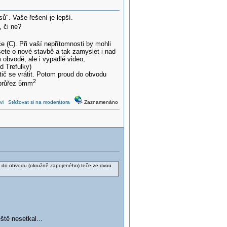
ů". Vaše řešení je lepší.
 či ne?
iče (C). Při vaší nepřítomnosti by mohli
šete o nové stavbě a tak zamyslet i nad
 obvodě, ale i vypadlé video,
d Trefulky)
tič se vrátit. Potom proud do obvodu
2
 průřez 5mm
vi
Stěžovat si na moderátora
Zaznamenáno
oud do obvodu (okružně zapojeného) teče ze dvou
ště nesetkal...