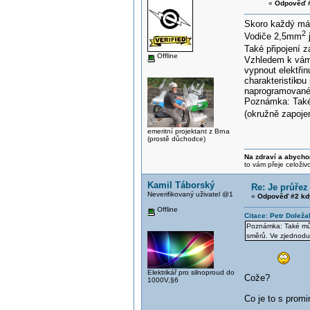
«
Odpověď #
Skoro každý má 
2
Vodiče 2,5mm
j
Také připojení
Offline
Vzhledem k vámi
vypnout elektřin
charakteristik
ou 
naprogramované 
Poznámka: Také 
(okružně zapoje
emeritní projektant z Brna
(prostě důchodce)
Na zdraví a abycho
to vám přeje celoživ
Kamil Táborský
Re: Je průřez
Neverifikovaný uživatel @1
«
Odpověď #2 kd
Offline
Citace: Petr Doleža
Poznámka: Také může
směrů. Ve zjednodu
Elektrikář pro silnoproud do
Cože?
1000V,§6
Co je to s promi