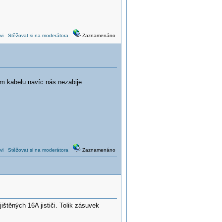
vi
Stěžovat si na moderátora
Zaznamenáno
m kabelu navíc nás nezabije.
vi
Stěžovat si na moderátora
Zaznamenáno
ištěných 16A jističi. Tolik zásuvek