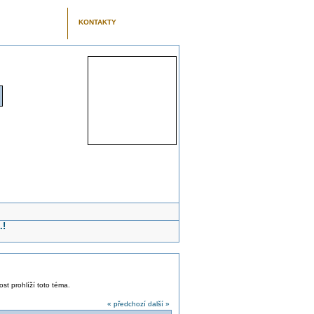
KONTAKTY
.!
ost prohlíží toto téma.
« předchozí
další »