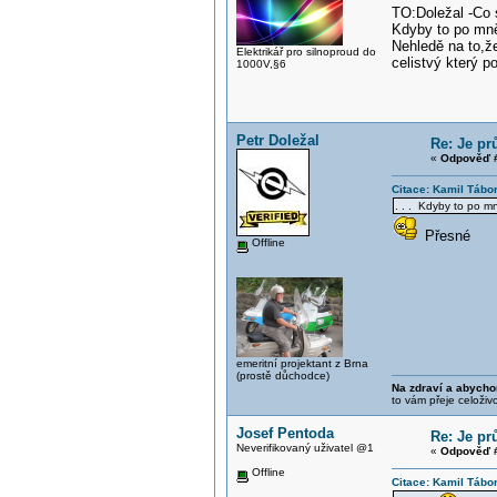
TO:Doležal -Co 
Kdyby to po mně 
Nehledě na to,ž
Elektrikář pro silnoproud do
celistvý který p
1000V,§6
Petr Doležal
Re: Je pr
«
Odpověď #
Citace: Kamil Tábo
. . . Kdyby to po m
Přesné
Offline
emeritní projektant z Brna
(prostě důchodce)
Na zdraví a abycho
to vám přeje celoživ
Josef Pentoda
Re: Je pr
Neverifikovaný uživatel @1
«
Odpověď #
Offline
Citace: Kamil Tábo