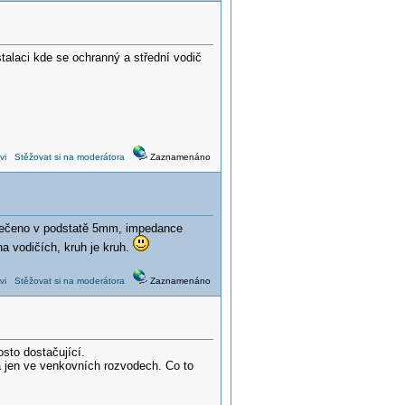
talaci kde se ochranný a střední vodič
vi
Stěžovat si na moderátora
Zaznamenáno
lo řečeno v podstatě 5mm, impedance
a vodičích, kruh je kruh.
vi
Stěžovat si na moderátora
Zaznamenáno
sto dostačující.
 jen ve venkovních rozvodech. Co to