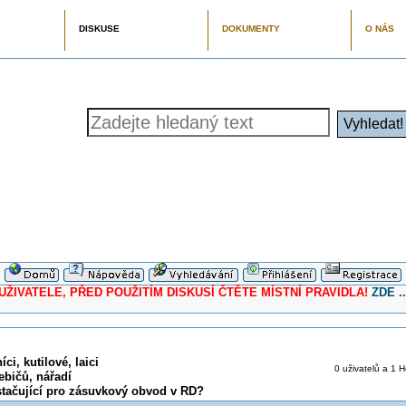
DISKUSE
DOKUMENTY
O NÁS
ELE, PŘED POUŽITÍM DISKUSÍ ČTĚTE MÍSTNÍ PRAVIDLA!
ZDE ..
ci, kutilové, laici
0 uživatelů a 1 H
ebičů, nářadí
tačující pro zásuvkový obvod v RD?