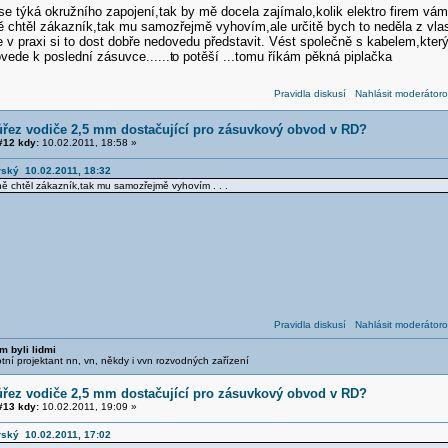
se týká okružního zapojení,tak by mě docela zajímalo,kolik elektro firem vám
chtěl zákazník,tak mu samozřejmě vyhovím,ale určitě bych to neděla z vlastní
e v praxi si to dost dobře nedovedu představit. Vést společně s kabelem,kte
ovede k poslední zásuvce......t
o potěší ...tomu říkám pěkná piplačka
Pravidla diskusí
Nahlásit moderátoro
ůřez vodiče 2,5 mm dostačující pro zásuvkový obvod v RD?
12 kdy:
10.02.2011, 18:58 »
rský 10.02.2011, 18:32
ně chtěl zákazník,tak mu samozřejmě vyhovím . . .
Pravidla diskusí
Nahlásit moderátoro
m byli lidmi
otní projektant nn, vn, někdy i vvn rozvodných zařízení
ůřez vodiče 2,5 mm dostačující pro zásuvkový obvod v RD?
13 kdy:
10.02.2011, 19:09 »
rský 10.02.2011, 17:02