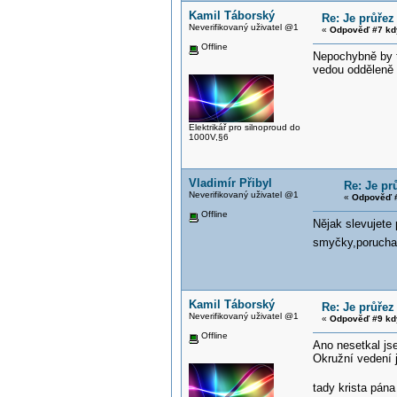
Kamil Táborský
Re: Je průřez
Neverifikovaný uživatel @1
«
Odpověď #7 kd
Offline
Nepochybně by t
vedou odděleně 
Elektrikář pro silnoproud do
1000V,§6
Vladimír Přibyl
Re: Je pr
Neverifikovaný uživatel @1
«
Odpověď #
Offline
Nějak slevujete 
smyčky,porucha v
Kamil Táborský
Re: Je průřez
Neverifikovaný uživatel @1
«
Odpověď #9 kd
Offline
Ano nesetkal js
Okružní vedení 
tady krista pána