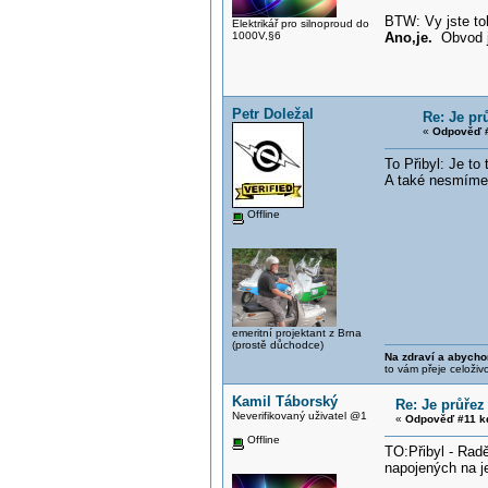
BTW: Vy jste toh
Elektrikář pro silnoproud do
1000V,§6
Ano,je.
Obvod ji
Petr Doležal
Re: Je pr
«
Odpověď #
To Přibyl: Je to 
A také nesmíme 
Offline
emeritní projektant z Brna
(prostě důchodce)
Na zdraví a abycho
to vám přeje celoživ
Kamil Táborský
Re: Je průřez
Neverifikovaný uživatel @1
«
Odpověď #11 k
Offline
TO:Přibyl - Radě
napojených na je