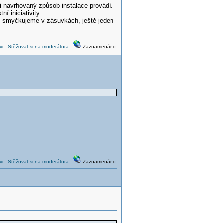
i navrhovaný způsob instalace provádí.
 iniciativity.
rý smyčkujeme v zásuvkách, ještě jeden
vi
Stěžovat si na moderátora
Zaznamenáno
vi
Stěžovat si na moderátora
Zaznamenáno