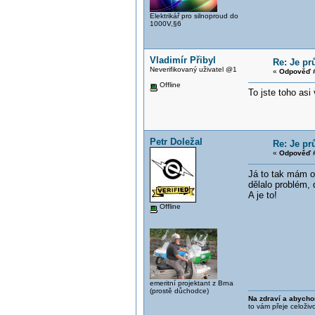
Elektrikář pro silnoproud do
1000V,§6
Vladimír Přibyl
Re: Je pr
Neverifikovaný uživatel @1
«
Odpověď #
Offline
To jste toho asi
Petr Doležal
Re: Je pr
«
Odpověď #
Já to tak mám o
dělalo problém, 
A je to!
Offline
emeritní projektant z Brna
(prostě důchodce)
Na zdraví a abycho
to vám přeje celoživ