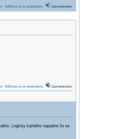
vi
Stěžovat si na moderátora
Zaznamenáno
vi
Stěžovat si na moderátora
Zaznamenáno
vodiče. Logicky každého napadne že se