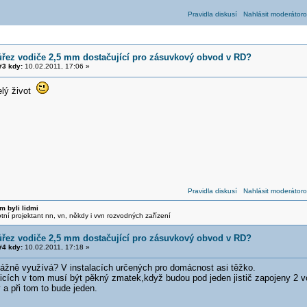
Pravidla diskusí
Nahlásit moderátoro
ůřez vodiče 2,5 mm dostačující pro zásuvkový obvod v RD?
3 kdy:
10.02.2011, 17:06 »
elý život
Pravidla diskusí
Nahlásit moderátoro
m byli lidmi
otní projektant nn, vn, někdy i vvn rozvodných zařízení
ůřez vodiče 2,5 mm dostačující pro zásuvkový obvod v RD?
4 kdy:
10.02.2011, 17:18 »
vážně využívá? V instalacích určených pro domácnost asi těžko.
icích v tom musí být pěkný zmatek,když budou pod jeden jistič zapojeny 2 
 a při tom to bude jeden.