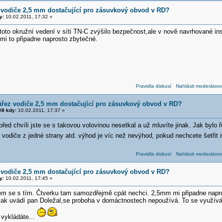
 vodiče 2,5 mm dostačující pro zásuvkový obvod v RD?
y:
10.02.2011, 17:32 »
oto okružní vedení v síti TN-C zvýšilo bezpečnost,ale v nově navrhované ins
mi to připadne naprosto zbytečné.
Pravidla diskusí
Nahlásit moderátoro
ůřez vodiče 2,5 mm dostačující pro zásuvkový obvod v RD?
8 kdy:
10.02.2011, 17:37 »
před chvíli jste se s takovou volovinou nesetkal a už mluvíte jinak. Jak by
odiče z jedné strany atd. výhod je víc než nevýhod, pokud nechcete šetřit n
Pravidla diskusí
Nahlásit moderátoro
 vodiče 2,5 mm dostačující pro zásuvkový obvod v RD?
y:
10.02.2011, 17:45 »
em se s tím. Čtverku tam samozdřejmě cpát nechci. 2,5mm mi připadne napro
jak uvádí pan Doležal,se proboha v domáctnostech nepoužívá. To se využívá
 vykládáte...