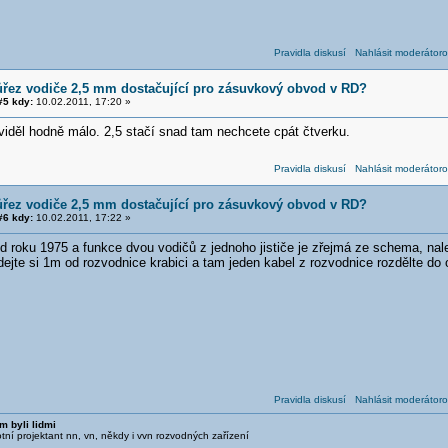
Pravidla diskusí
Nahlásit moderátoro
ůřez vodiče 2,5 mm dostačující pro zásuvkový obvod v RD?
5 kdy:
10.02.2011, 17:20 »
 viděl hodně málo. 2,5 stačí snad tam nechcete cpát čtverku.
Pravidla diskusí
Nahlásit moderátoro
ůřez vodiče 2,5 mm dostačující pro zásuvkový obvod v RD?
6 kdy:
10.02.2011, 17:22 »
d roku 1975 a funkce dvou vodičů z jednoho jističe je zřejmá ze schema, na
dejte si 1m od rozvodnice krabici a tam jeden kabel z rozvodnice rozdělte do
Pravidla diskusí
Nahlásit moderátoro
m byli lidmi
otní projektant nn, vn, někdy i vvn rozvodných zařízení