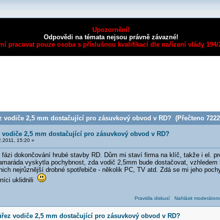
Upozornění!
Odpovědi na témata nejsou právně závazné!
mí pracovat pouze osoba s příslušnou kvalifikací dle nařízení vlády 194
z vodiče 2,5 mm dostačující pro zásuvkový obvod v RD? (Přečteno 72223
z vodiče 2,5 mm dostačující pro zásuvkový obvod v RD?
.2011, 15:20 »
ázi dokončování hrubé stavby RD. Dům mi staví firma na klíč, takže i el. pr
maráda vyskytla pochybnost, zda vodič 2,5mm bude dostačovat, vzhledem 
ich nejrůznější drobné spotřebiče - několik PC, TV atd. Zdá se mi jeho poch
íci uklidnili
Pravidla diskusí
Nahlásit moderátoro
ůřez vodiče 2,5 mm dostačující pro zásuvkový obvod v RD?