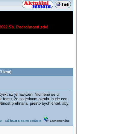
/2022 Sb.
Podrobnosti zde!
 krát)
ojekt už je navržen. Nicméně se u
k tomu, že na jednom okruhu bude cca
ybnost přehnaná, přesto bych chtěl, aby
vi
Stěžovat si na moderátora
Zaznamenáno