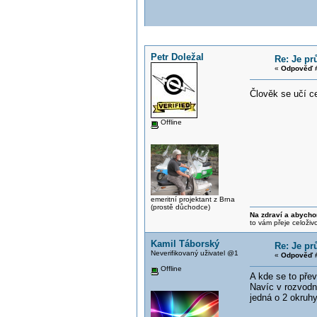
Petr Doležal
Re: Je pr
«
Odpověď #
Člověk se učí c
Offline
emeritní projektant z Brna
(prostě důchodce)
Na zdraví a abycho
to vám přeje celoživ
Kamil Táborský
Re: Je pr
Neverifikovaný uživatel @1
«
Odpověď #
Offline
A kde se to pře
Navíc v rozvodn
jedná o 2 okruhy