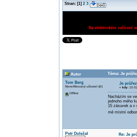
Stran:
[
1
]
2
3
Na elektrickém zařízení s
Téma: Je průře
Autor
Tom Berg
Je průře
Neverifikovaný uživatel @1
«
kdy:
10.02
Offline
Nacházím se ve f
jednoho mého ka
15 zásuvek a v n
mě místní odborn
Petr Doležal
Re: Je pr