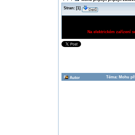
Stran:
[
1
]
Na elektrickém zařízení s
Téma: Mohu přip
Autor