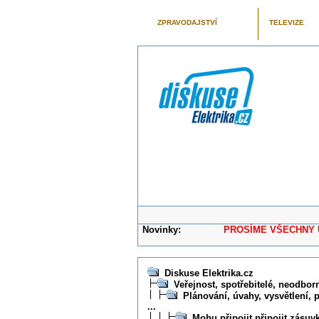
ZPRAVODAJSTVÍ
TELEVIZE
Novinky:
PROSÍME VŠECHNY UŽIVAT
Diskuse Elektrika.cz
Veřejnost, spotřebitelé, neodborní
Plánování, úvahy, vysvětlení, 
...
Mohu připojit připojit zásuv