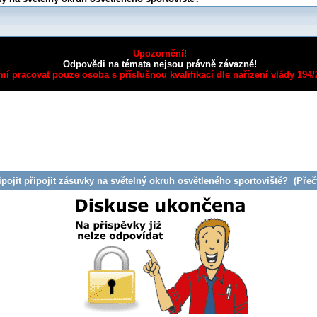
Upozornění!
Odpovědi na témata nejsou právně závazné!
mí pracovat pouze osoba s příslušnou kvalifikací dle nařízení vlády 194
ojit připojit zásuvky na světelný okruh osvětleného sportoviště? (Přeč