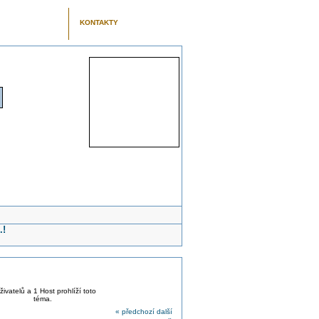
KONTAKTY
.!
živatelů a 1 Host prohlíží toto
téma.
« předchozí
další