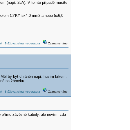
čem (např. 25A). V tomto případě musíte
 kabelem CYKY 5x4,0 mm2 a nebo 5x6,0
vi
Stěžovat si na moderátora
Zaznamenáno
. Měl by být chráněn např. husím krkem,
lně na žárovku.
vi
Stěžovat si na moderátora
Zaznamenáno
e přímo závěsné kabely, ale nevím, zda