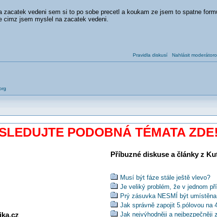
a zacatek vedeni sem si to po sobe precetl a koukam ze jsem to spatne form
e cimz jsem myslel na zacatek vedeni.
Pravidla diskusí
Nahlásit moderátoro
org
SLEDUJTE PODOBNÁ TÉMATA ZDE
Příbuzné diskuse a články z Kuti
Musí být fáze stále ještě vlevo?
Je veliký problém, že v jednom př
Prý zásuvka NESMÍ být umístěna
Jak správně zapojit 5.pólovou na 
ika.cz
Jak nejvýhodněji a nejbezpečněji 