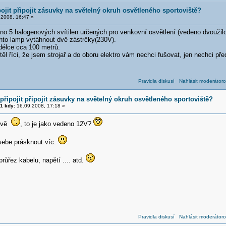
ojit připojit zásuvky na světelný okruh osvětleného sportoviště?
2008, 16:47 »
no 5 halogenových svítilen určených pro venkovní osvětlení (vedeno dvouži
hto lamp vytáhnout dvě zástrčky(230V).
délce cca 100 metrů.
l říci, že jsem strojař a do oboru elektro vám nechci fušovat, jen nechci pře
Pravidla diskusí
Nahlásit moderátoro
řipojit připojit zásuvky na světelný okruh osvětleného sportoviště?
1 kdy:
16.09.2008, 17:18 »
lově
, to je jako vedeno 12V?
sebe prásknout víc.
průřez kabelu, napětí .... atd.
Pravidla diskusí
Nahlásit moderátoro