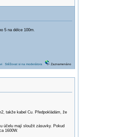
no 5 na délce 100m.
vi
Stěžovat si na moderátora
Zaznamenáno
m2, takže kabel Cu. Předpokládám, že
u účelu mají sloužit zásuvky. Pokud
cca 1600W.