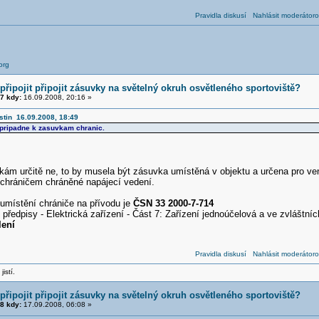
Pravidla diskusí
Nahlásit moderátoro
org
řipojit připojit zásuvky na světelný okruh osvětleného sportoviště?
7 kdy:
16.09.2008, 20:16 »
stin 16.09.2008, 18:49
pripadne k zasuvkam chranic.
kám určitě ne, to by musela být zásuvka umístěná v objektu a určena pro v
chráničem chráněné napájecí vedení.
 umístění chrániče na přívodu je
ČSN 33 2000-7-714
 předpisy - Elektrická zařízení - Část 7: Zařízení jednoúčelová a ve zvláštní
lení
Pravidla diskusí
Nahlásit moderátoro
jistí.
řipojit připojit zásuvky na světelný okruh osvětleného sportoviště?
8 kdy:
17.09.2008, 06:08 »