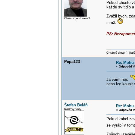
Pokud chcete vět
každé svítidlo a
Zvážil bych, zd
Chránič je chránič!
mm2.
PS: Nezapomeňt
Chránič chrání - jistič 
Pepa123
Re: Mohu p
«
Odpověď #
Já vám moc
nebo lze koupit
Štefan Beláň
Re: Mohu p
Karlovy Vary
«
Odpověď #
Pokud kabel zav
se vyrábí v tom
Způsobu zavěšení