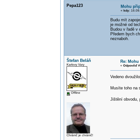
Pepa123
Mohu přip
«
kdy:
16.09.
Budu mít zapoje
je možné od tec
Budou v řadě v 
Předem bych chtě
neznaboh.
Štefan Beláň
Re: Mohu p
Karlovy Vary
«
Odpověď #
Vedeno dvouži
Musíte toho na 
Offline
Jištění obvodu, 
Chránič je chránič!