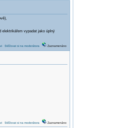
lově),
d elektrikářem vypadat jako úplný
vi
Stěžovat si na moderátora
Zaznamenáno
vi
Stěžovat si na moderátora
Zaznamenáno