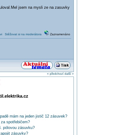
uloval.Mel jsem na mysli ze na zasuvky
vi
Stěžovat si na moderátora
Zaznamenáno
« předchozí
další »
!
l.elektrika.cz
ípadě mám na jeden jistič 12 zásuvek?
 za spotřebičem?
4. pólovou zásuvku?
zapojit zásuvky?