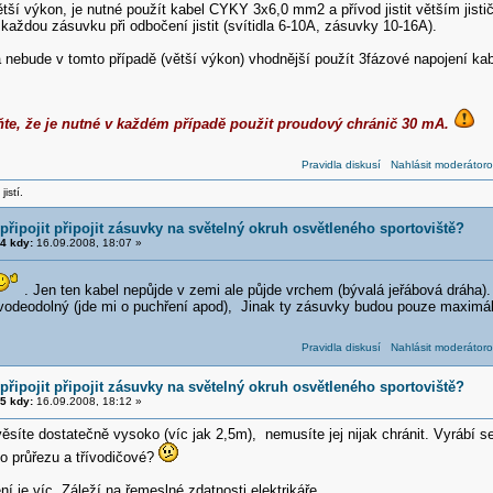
ší výkon, je nutné použít kabel CYKY 3x6,0 mm2 a přívod jistit větším jisti
 každou zásuvku při odbočení jistit (svítidla 6-10A, zásuvky 10-16A).
a nebude v tomto případě (větší výkon) vhodnější použít 3fázové napojení
e, že je nutné v každém případě použit proudový chránič 30 mA.
Pravidla diskusí
Nahlásit moderátoro
jistí.
řipojit připojit zásuvky na světelný okruh osvětleného sportoviště?
4 kdy:
16.09.2008, 18:07 »
. Jen ten kabel nepůjde v zemi ale půjde vrchem (bývalá jeřábová dráha)
 vodeodolný (jde mi o puchření apod), Jinak ty zásuvky budou pouze maximá
Pravidla diskusí
Nahlásit moderátoro
řipojit připojit zásuvky na světelný okruh osvětleného sportoviště?
5 kdy:
16.09.2008, 18:12 »
ěsíte dostatečně vysoko (víc jak 2,5m), nemusíte jej nijak chránit. Vyrábí s
to průřezu a třívodičové?
 je víc. Záleží na řemeslné zdatnosti elektrikáře.