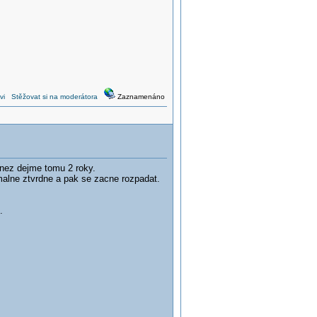
vi
Stěžovat si na moderátora
Zaznamenáno
nez dejme tomu 2 roky.
malne ztvrdne a pak se zacne rozpadat.
.