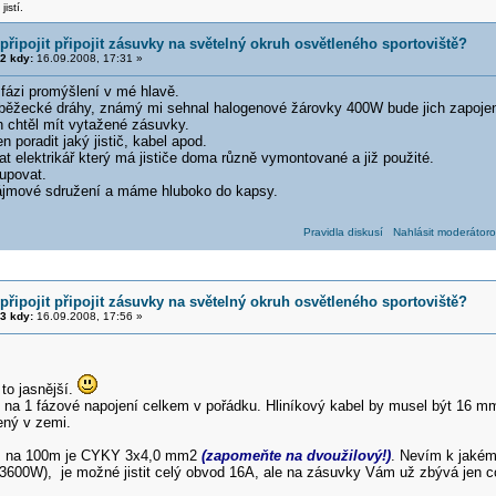
jistí.
řipojit připojit zásuvky na světelný okruh osvětleného sportoviště?
2 kdy:
16.09.2008, 17:31 »
 fázi promýšlení v mé hlavě.
 běžecké dráhy, známý mi sehnal halogenové žárovky 400W bude jich zapoje
h chtěl mít vytažené zásuvky.
n poradit jaký jistič, kabel apod.
t elektrikář který má jističe doma různě vymontované a již použité.
upovat.
ájmové sdružení a máme hluboko do kapsy.
Pravidla diskusí
Nahlásit moderátoro
řipojit připojit zásuvky na světelný okruh osvětleného sportoviště?
3 kdy:
16.09.2008, 17:56 »
 to jasnější.
na 1 fázové napojení celkem v pořádku. Hliníkový kabel by musel být 16 m
ený v zemi.
ez na 100m je CYKY 3x4,0 mm2
(zapomeňte na dvoužilový!)
. Nevím k jakém
3600W), je možné jistit celý obvod 16A, ale na zásuvky Vám už zbývá jen 