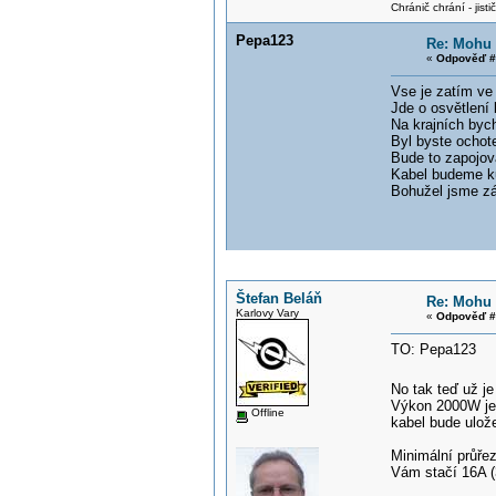
Chránič chrání - jistič 
Pepa123
Re: Mohu p
«
Odpověď #
Vse je zatím ve
Jde o osvětlení
Na krajních byc
Byl byste ochote
Bude to zapojova
Kabel budeme k
Bohužel jsme z
Štefan Beláň
Re: Mohu p
Karlovy Vary
«
Odpověď #
TO: Pepa123
No tak teď už je
Výkon 2000W je 
Offline
kabel bude ulož
Minimální průř
Vám stačí 16A (