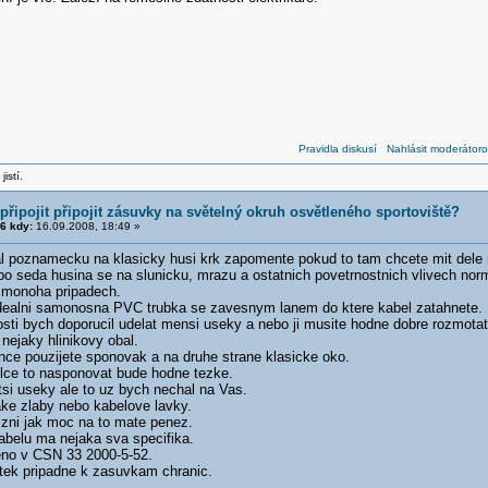
Pravidla diskusí
Nahlásit moderátoro
jistí.
řipojit připojit zásuvky na světelný okruh osvětleného sportoviště?
6 kdy:
16.09.2008, 18:49 »
l poznamecku na klasicky husi krk zapomente pokud to tam chcete mit dele 
bo seda husina se na slunicku, mrazu a ostatnich povetrnostnich vlivech nor
 monoha pripadech.
dealni samonosna PVC trubka se zavesnym lanem do ktere kabel zatahnete.
sti bych doporucil udelat mensi useky a nebo ji musite hodne dobre rozmotat
nejaky hlinikovy obal.
nce pouzijete sponovak a na druhe strane klasicke oko.
elce to nasponovat bude hodne tezke.
tsi useky ale to uz bych nechal na Vas.
ake zlaby nebo kabelove lavky.
zni jak moc na to mate penez.
abelu ma nejaka sva specifika.
eno v CSN 33 2000-5-52.
atek pripadne k zasuvkam chranic.