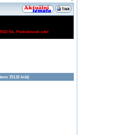
»
/2022 Sb.
Podrobnosti zde!
teno 35132 krát)