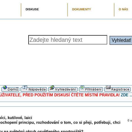
DISKUSE
DOKUMENTY
O NÁS
ELE, PŘED POUŽITÍM DISKUSÍ ČTĚTE MÍSTNÍ PRAVIDLA!
ZDE ..
ci, kutilové, laici
0 u
pochopení principu, rozhodování o tom, co si přeji, potřebuji, chci
ky na světelný okruh osvětleného sportoviště?