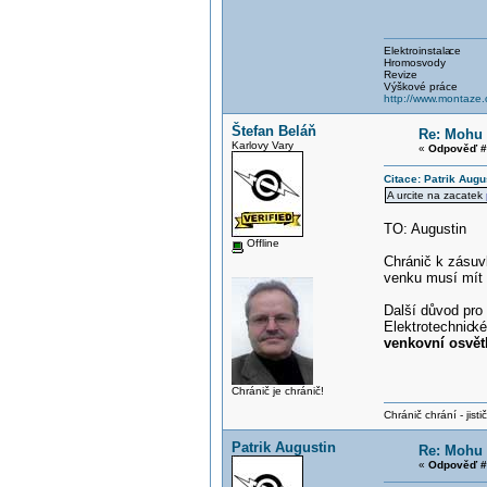
Elektroinstala
ce
Hromosvody
Revize
Výškové práce
http://www.montaze.
Štefan Beláň
Re: Mohu p
Karlovy Vary
«
Odpověď #
Citace: Patrik Augu
A urcite na zacatek
TO: Augustin
Offline
Chránič k zásuv
venku musí mít 
Další důvod pro
Elektrotechnic
ké
venkovní osvět
Chránič je chránič!
Chránič chrání - jistič 
Patrik Augustin
Re: Mohu p
«
Odpověď #