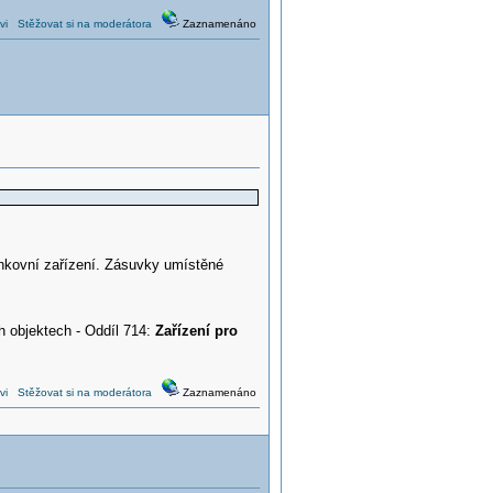
vi
Stěžovat si na moderátora
Zaznamenáno
enkovní zařízení. Zásuvky umístěné
ch objektech - Oddíl 714:
Zařízení pro
vi
Stěžovat si na moderátora
Zaznamenáno