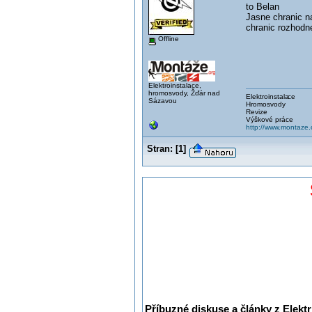
to Belan
Jasne chranic n
chranic rozhodn
Offline
Elektroinstalace,
hromosvody, Žďár nad
Elektroinstala
ce
Sázavou
Hromosvody
Revize
Výškové práce
http://www.montaze.
Stran:
[
1
]
Příbuzné diskuse a články z Elektr