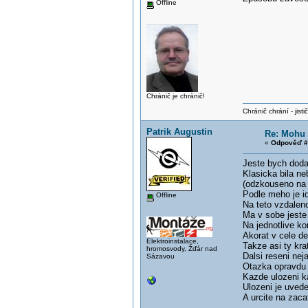
Offline
Chránič je chránič!
Chránič chrání - jistič 
Patrik Augustin
Re: Mohu p
«
Odpověď #
Jeste bych doda
Klasicka bila ne
(odzkouseno na
Podle meho je i
Offline
Na teto vzdaleno
Ma v sobe jeste 
Na jednotlive ko
Akorat v cele d
Elektroinstalace,
Takze asi ty kra
hromosvody, Žďár nad
Dalsi reseni nej
Sázavou
Otazka opravdu 
Kazde ulozeni k
Ulozeni je uved
A urcite na zac