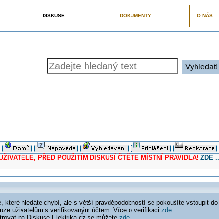
DISKUSE
DOKUMENTY
O NÁS
ELE, PŘED POUŽITÍM DISKUSÍ ČTĚTE MÍSTNÍ PRAVIDLA!
ZDE ..
 které hledáte chybí, ale s větší pravděpodobností se pokoušíte vstoupit do
ouze uživatelům s verifikovaným účtem. Více o verifikaci
zde
istrovat na Diskuse Elektrika.cz se můžete
zde