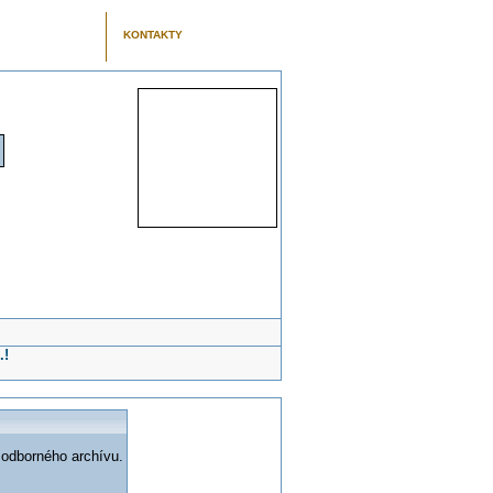
KONTAKTY
.!
 odborného archívu.