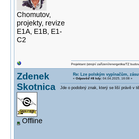
Chomutov,
projekty, revize
E1A, E1B, E1-
C2
Projektant (strojní zařízení/energetika/TZ budo
Zdenek
Re: Lze polským vypínačům, zás
«
Odpověď #8 kdy:
04.04.2025, 16:08 »
Skotnica
Jde o podobný znak, který se liší právě v t
Offline