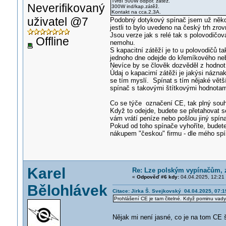
Tvrdí 500W odpor. zátěž.
Neverifikovaný
300W ind/kap.zátěž.
Kontakt na cca.2,3A.
uživatel @7
Podobný dotykový spínač jsem už někde
jestli to bylo uvedeno na český trh zr
Jsou verze jak s relé tak s polovodičo
Offline
nemohu.
S kapacitní zátěží je to u polovodičů t
jednoho dne odejde do křemíkového ne
Nevíce by se člověk dozvěděl z hodno
Údaj o kapacirní zátěži je jakýsi názn
se tím myslí. Spínat s tím nějaké větš
spínač s takovými štítkovými hodnotam
Co se týče označení CE, tak plný souhl
Když to odejde, budete se přetahovat 
vám vrátí peníze nebo pošlou jiný spín
Pokud od toho spínače vyhoříte, budete
nákupem "českou" firmu - dle mého spí
Karel
Re: Lze polským vypínačům,
«
Odpověď #6 kdy:
04.04.2025, 12:21
Bělohlávek
Citace: Jirka Š. Svejkovský 04.04.2025, 07:1
Prohlášení CE je tam čitelné. Když pominu vady
Nějak mi není jasné, co je na tom CE 