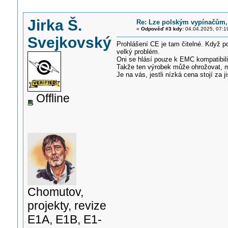
Jirka Š.
Re: Lze polským vypínačům
«
Odpověď #3 kdy:
04.04.2025, 07:1
Svejkovský
Prohlášení CE je tam čitelné. Když 
velký problém.
Oni se hlásí pouze k EMC kompatibili
Takže ten výrobek může ohrožovat, m
Je na vás, jestli nízká cena stojí za ji
Offline
Chomutov,
projekty, revize
E1A, E1B, E1-