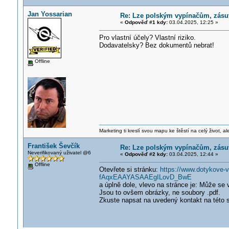
Jan Yossarian
Re: Lze polským vypínačům, zás
«
Odpověď #1 kdy:
03.04.2025, 12:25 »
Pro vlastní účely? Vlastní riziko.
Dodavatelsky? Bez dokumentů nebrat!
Offline
Marketing ti kreslí svou mapu ke štěstí na celý život, al
František Ševčík
Re: Lze polským vypínačům, zás
Neverifikovaný uživatel @6
«
Odpověď #2 kdy:
03.04.2025, 12:44 »
Offline
Otevřete si stránku:
https://www.dotykove
fAqxEAAYASAAEgILovD_BwE
a úplně dole, vlevo na stránce je: Může s
Jsou to ovšem obrázky, ne soubory .pdf.
Zkuste napsat na uvedený kontakt na této s