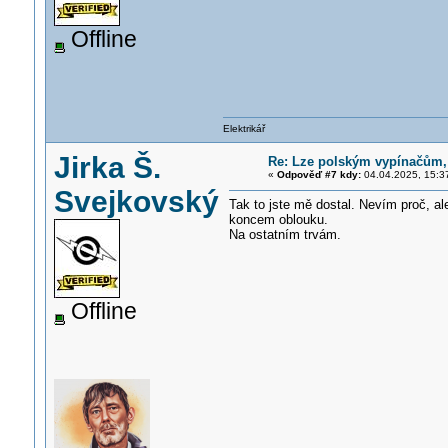
Offline
Elektrikář
Jirka Š.
Re: Lze polským vypínačům
«
Odpověď #7 kdy:
04.04.2025, 15:3
Svejkovský
Tak to jste mě dostal. Nevím proč, a
koncem oblouku.
Na ostatním trvám.
Offline