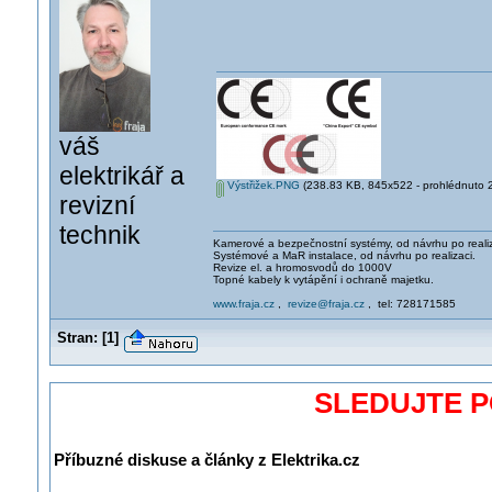
váš
elektrikář a
Výstřižek.PNG
(238.83 KB, 845x522 - prohlédnuto 2
revizní
technik
Kamerové a bezpečnostní systémy, od návrhu po realiz
Systémové a MaR instalace, od návrhu po realizaci.
Revize el. a hromosvodů do 1000V
Topné kabely k vytápění i ochraně majetku.
www.fraja.cz
,
revize@fraja.cz
, tel: 728171585
Stran:
[
1
]
SLEDUJTE 
Příbuzné diskuse a články z Elektrika.cz