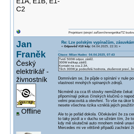
E1A, E1B, E1-
C2
Projektant (strojní zařízení/energetika/TZ budo
Jan
Re: Lze polským vypínačům, zásuvká
«
Odpověď #10 kdy:
04.04.2025, 22:31 »
Franěk
Citace: Milan Hudec 04.04.2025, 07:43
Tvrdí 500W odpor. zátěž.
Český
300W ind/kap.zátěž.
Kontakt na cca.2,3A.
Těch 300W je podezřelá hodnota, zkušenost praví, že i
elektrikář -
živnostník
Domnívám se, že půjde o spínání v nule po
vlastnost mnohých spínaných zdrojů.
Nicméně za cca tři stovky nemůžete čekat k
připomínají pokus čínských klučinů o napod
velmi pracovitá a otevření. To vše na úkor b
nesete všechna rizika vzniklá jejich použití
Offline
Ale to je pořád dokola. Očekávání že za c
to taky jezdí a v duchu se užirám tím, že
kdy mě skutečné auto mnohem méně unaví a 
Mercedes mi ve většině případů zachrání živ