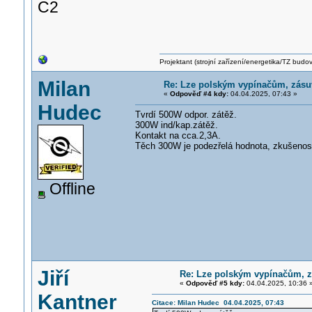
C2
Projektant (strojní zařízení/energetika/TZ budo
Milan
Re: Lze polským vypínačům, zás
«
Odpověď #4 kdy:
04.04.2025, 07:43 »
Hudec
Tvrdí 500W odpor. zátěž.
300W ind/kap.zátěž.
Kontakt na cca.2,3A.
Těch 300W je podezřelá hodnota, zkušenost 
Offline
Jiří
Re: Lze polským vypínačům,
«
Odpověď #5 kdy:
04.04.2025, 10:36 
Kantner
Citace: Milan Hudec 04.04.2025, 07:43