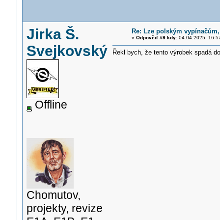
Jirka Š.
Re: Lze polským vypínačům
«
Odpověď #9 kdy:
04.04.2025, 16:5
Svejkovský
Řekl bych, že tento výrobek spadá do
Offline
Chomutov,
projekty, revize