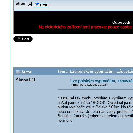
Stran:
[
1
]
Odpovědi n
Na elektrickém zařízení smí pracovat pouze osoba s
Téma: Lze polským vypínačům, zásuvkám
Autor
Šimon1111
Lze polským vypínačům, zásuvk
«
kdy:
02.04.2025, 12:22 »
Nastal mi tak trochu problém s výběrem vy
našel jsem značku "ROON". Objednal jsem 
budou vypínače asi z Polska / Číny. Na t
nebo certifikaci. Je to u nás velký problém?
Bohužel, žádný výrobce se stylem ani nepři
není ono.