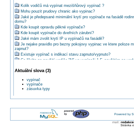
Kolik vodičů má vypínat mezišňůrový vypínač ?
Mohu pouzit prudovy chranic ako vypinac?
Jaké je předepsané minimální krytí pro vypínače na fasádě rodin
domu?
Kde koupit opravdu pěkné vypínače?
Kde koupit vypínače do dveřních zárubní?
Jaké mám zvolit krytí IP u vypínačů na fasádě?
Je nejake pravidlo pro bezny pokojovy vypinac ve ktere poloze m
zapnut?
Existuje vypínač s indikací stavu zapnuto/vypnuto?
Co říkáte na použití vodiče "N" ve vypínači 1 F, použitém na ved
Poradíte někdo výrobce dom. spínačů a zásuvek v krytí IP5X ?
Aktuální slova (3)
Existuje vypinac pro pouziti venku, slapnutim vypni/slapnutim za
Kdo kromě Legrandu vyrábí tahové vypínače klasického tvaru?
vypínač
Dá se krytí běžných domovních zásuvek nějakým způsobem zvý
vypínače
Jaké je IP krytí tohoto ledového vypínače?
zásuvka typy
Jak často musí být kontrolován nouzový vypínač?
Jak se vám, líbí nový stiskací vypínač PRESSTO?
Znáte vypínač na 16A do vícenásobného rámečku?
Prodlužuje životnost vypínače spínání nulového vodiče namísto 
Powered by S
ELEKTROKOMPONENTY: Jak se řekne finsky \
Jsou obyčejné vypínače bezpečné ve vlhkém prostředí?
Stránka v
Aky konkretny typ vypinaca na DIN listu odporucate?
ABB: Designérská soutěž 20design11 zná své vítěze