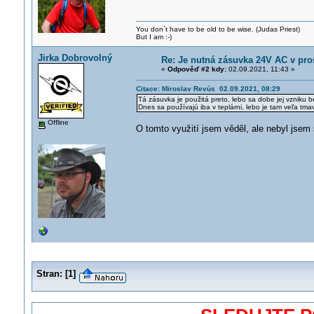
You don´t have to be old to be wise. (Judas Priest)
But I am :-)
Jirka Dobrovolný
Re: Je nutná zásuvka 24V AC v pr
«
Odpověď #2 kdy:
02.09.2021, 11:43 »
Citace: Miroslav Revús 02.09.2021, 08:29
Tá zásuvka je použitá preto, lebo sa dobe jej vzniku
Dnes sa používajú iba v teplárni, lebo je tam veľa tma
Offline
O tomto využití jsem věděl, ale nebyl jsem s
Stran:
[
1
]