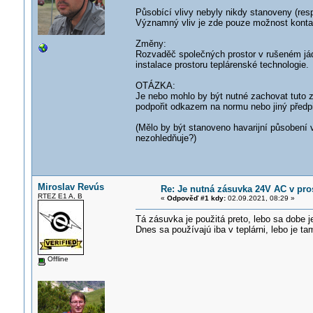
Působící vlivy nebyly nikdy stanoveny (re
Významný vliv je zde pouze možnost kontakt
Změny:
Rozvaděč společných prostor v rušeném jád
instalace prostoru teplárenské technologie.
OTÁZKA:
Je nebo mohlo by být nutné zachovat tuto z
podpořit odkazem na normu nebo jiný předp
(Mělo by být stanoveno havarijní působení v
nezohledňuje?)
Miroslav Revús
Re: Je nutná zásuvka 24V AC v pr
RTEZ E1 A, B
«
Odpověď #1 kdy:
02.09.2021, 08:29 »
Tá zásuvka je použitá preto, lebo sa dobe 
Dnes sa používajú iba v teplárni, lebo je t
Offline