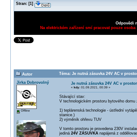
Stran:
[
1
]
Odpovědi n
Na elektrickém zařízení smí pracovat pouze osoba s
Téma: Je nutná zásuvka 24V AC v prosto
Autor
Jirka Dobrovolný
Je nutná zásuvka 24V AC v prost
«
kdy:
01.09.2021, 00:39 »
Stávající stav:
V technologickém prostoru bytového domu 
1) teplárenská technologie - ústřední vyt
Offline
stanice.)
2) výměník ohřevu TUV
V tomto prostoru je provedena 230V instalac
jediná
24V ZÁSUVKA
napájená z oddělovac