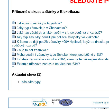
SLEDUJTE 
Příbuzné diskuse a články z Elektrika.cz
Jaké jsou zásuvky v Argentině?
Jaký typ zásuvek je v Chorvatsku?
Jaký typ zástrček a jaké napětí v síti se používá v Kanadě?
Aký typ zásuvky použiť pre holiace strojčeky vo vlakoch?
K čemu se dají použít zásuvky 400V 4polové, když se dneska p
vodičový rozvod?
Co je to flat zásuvka?
Mohu použít i zásuvky typu Schuko, které jsou běžné v EU?
Existuje zapuštěná zásuvka 230V, která by téměř nepřesahovala
Existuje trifazova zasuvka na vice nez 63A?
Je na trhu vestavná zásuvka 230V s chráničem?
Nevíte o nejakých barevných zásuvkách s vyssím krytí?
Aktuální slova (1)
Jak správně zapojit zásuvku s chráničem do obvodu sítě TNC?
zásuvka typy
Je možné používat dřevěné kryty zásuvek?
Jsou na trhu k dostání i dvojzásuvky řazené vodorovně, ne jen sv
Kde pořídit dřevěné vypínače a zásuvky?
Od kterého roku se začaly povinně používat 5p zásuvky pro 3f p
proč?
Powered by S
Upravuje nějaká norma používání zásuvek 230V a víčkem v pr
rozvodu?