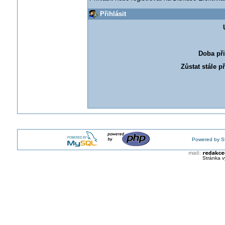
Přihlásit
Doba při
Zůstat stále p
Powered by S
Stránka v