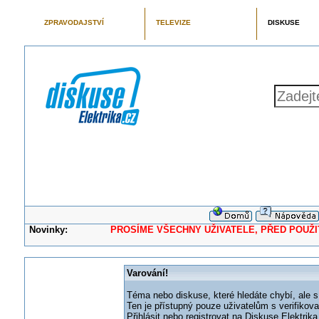
ZPRAVODAJSTVÍ
TELEVIZE
DISKUSE
Novinky:
PROSÍME VŠECHNY UŽIVATELE, PŘED POUŽITÍM 
Varování!
Téma nebo diskuse, které hledáte chybí, ale s
Ten je přístupný pouze uživatelům s verifikov
Přihlásit nebo registrovat na Diskuse Elektri