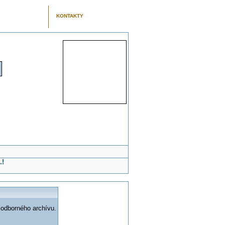
KONTAKTY
.!
 odborného archívu.