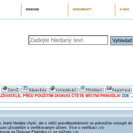
DISKUSE
DOKUMENTY
O NÁS
ELE, PŘED POUŽITÍM DISKUSÍ ČTĚTE MÍSTNÍ PRAVIDLA!
ZDE ..
 které hledáte chybí, ale s větší pravděpodobností se pokoušíte vstoupit do
ouze uživatelům s verifikovaným účtem. Více o verifikaci
zde
istrovat na Diskuse Elektrika.cz se můžete
zde