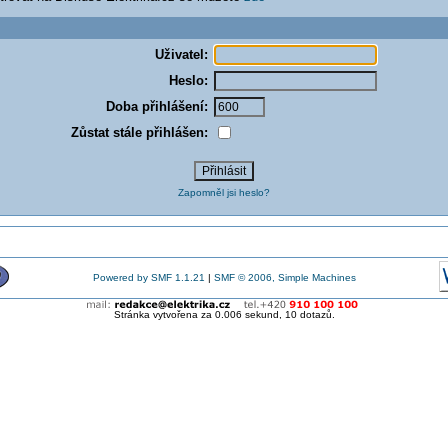
Uživatel:
Heslo:
Doba přihlášení:
Zůstat stále přihlášen:
Zapomněl jsi heslo?
Powered by SMF 1.1.21
|
SMF © 2006, Simple Machines
Stránka vytvořena za 0.006 sekund, 10 dotazů.