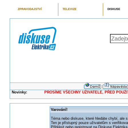
ZPRAVODAJSTVÍ
TELEVIZE
DISKUSE
Novinky:
PROSÍME VŠECHNY UŽIVATELE, PŘED POUŽITÍM 
Varování!
Téma nebo diskuse, které hledáte chybí, ale s
Ten je přístupný pouze uživatelům s verifikov
Přihlásit nebo registrovat na Diskuse Elektri