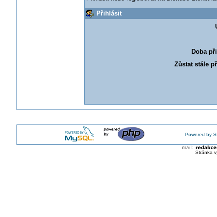
Přihlásit
Doba při
Zůstat stále p
Powered by S
Stránka v