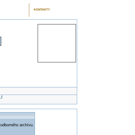
KONTAKTY
.!
 odborného archívu.