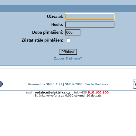
Uživatel:
Heslo:
Doba přihlášení:
Zůstat stále přihlášen:
Zapomněl jsi heslo?
Powered by SMF 1.1.21
|
SMF © 2006, Simple Machines
Stránka vytvořena za 0.006 sekund, 10 dotazů.