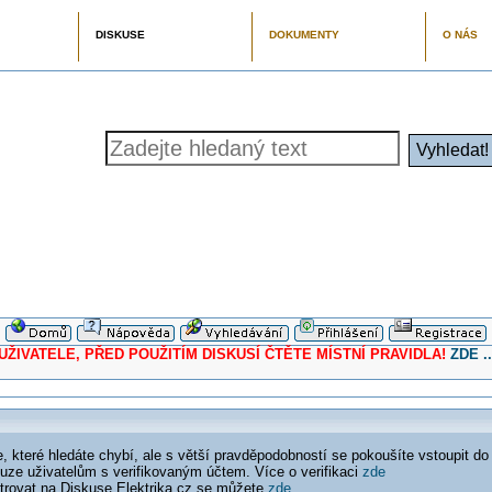
DISKUSE
DOKUMENTY
O NÁS
ELE, PŘED POUŽITÍM DISKUSÍ ČTĚTE MÍSTNÍ PRAVIDLA!
ZDE ..
 které hledáte chybí, ale s větší pravděpodobností se pokoušíte vstoupit do
ouze uživatelům s verifikovaným účtem. Více o verifikaci
zde
istrovat na Diskuse Elektrika.cz se můžete
zde