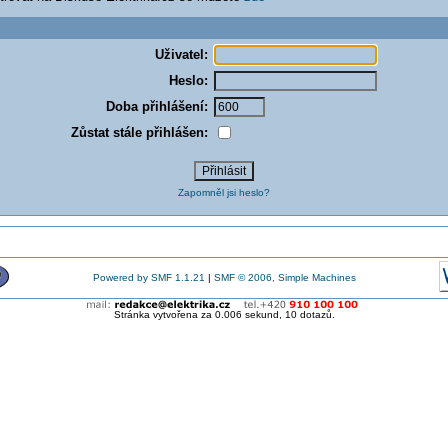
Uživatel:
Heslo:
Doba přihlášení:
Zůstat stále přihlášen:
Zapomněl jsi heslo?
Powered by SMF 1.1.21
|
SMF © 2006, Simple Machines
Stránka vytvořena za 0.006 sekund, 10 dotazů.