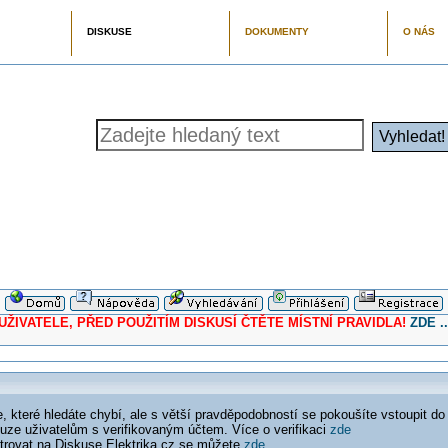
DISKUSE
DOKUMENTY
O NÁS
ELE, PŘED POUŽITÍM DISKUSÍ ČTĚTE MÍSTNÍ PRAVIDLA!
ZDE ..
 které hledáte chybí, ale s větší pravděpodobností se pokoušíte vstoupit do
ouze uživatelům s verifikovaným účtem. Více o verifikaci
zde
istrovat na Diskuse Elektrika.cz se můžete
zde