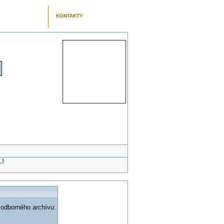
KONTAKTY
.!
 odborného archívu.