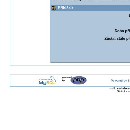
Přihlásit
Doba při
Zůstat stále p
Powered by S
Stránka v