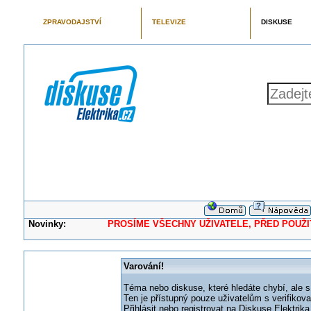
ZPRAVODAJSTVÍ
TELEVIZE
DISKUSE
Novinky:
PROSÍME VŠECHNY UŽIVATELE, PŘED POUŽITÍM 
Varování!
Téma nebo diskuse, které hledáte chybí, ale s
Ten je přístupný pouze uživatelům s verifikov
Přihlásit nebo registrovat na Diskuse Elektri