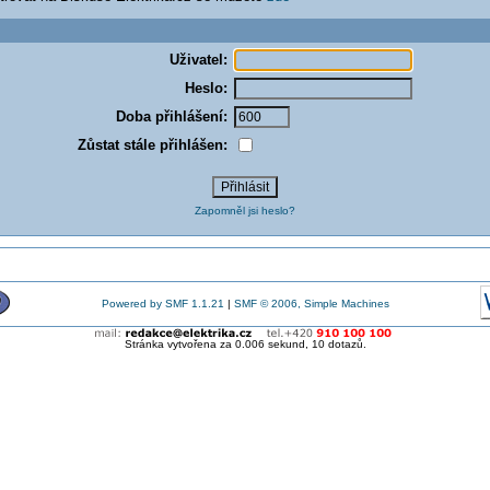
Uživatel:
Heslo:
Doba přihlášení:
Zůstat stále přihlášen:
Zapomněl jsi heslo?
Powered by SMF 1.1.21
|
SMF © 2006, Simple Machines
Stránka vytvořena za 0.006 sekund, 10 dotazů.