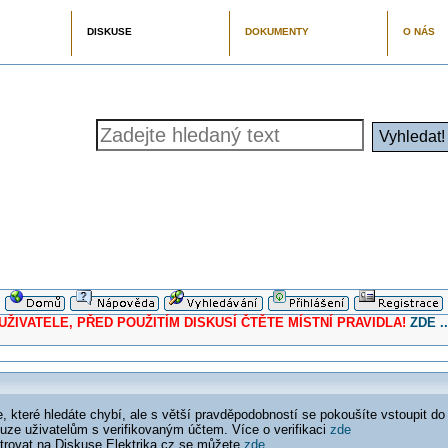
DISKUSE
DOKUMENTY
O NÁS
ELE, PŘED POUŽITÍM DISKUSÍ ČTĚTE MÍSTNÍ PRAVIDLA!
ZDE ..
 které hledáte chybí, ale s větší pravděpodobností se pokoušíte vstoupit do
ouze uživatelům s verifikovaným účtem. Více o verifikaci
zde
istrovat na Diskuse Elektrika.cz se můžete
zde