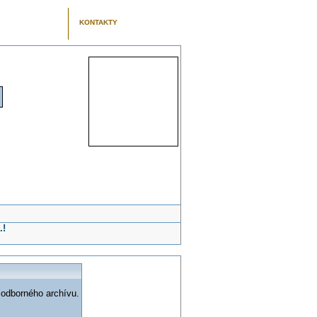
KONTAKTY
.!
 odborného archívu.