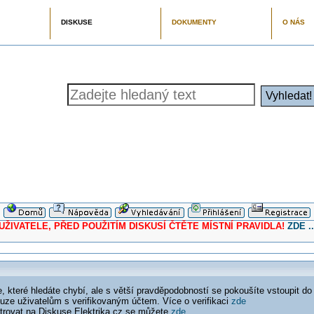
DISKUSE
DOKUMENTY
O NÁS
ELE, PŘED POUŽITÍM DISKUSÍ ČTĚTE MÍSTNÍ PRAVIDLA!
ZDE ..
 které hledáte chybí, ale s větší pravděpodobností se pokoušíte vstoupit do
ouze uživatelům s verifikovaným účtem. Více o verifikaci
zde
istrovat na Diskuse Elektrika.cz se můžete
zde