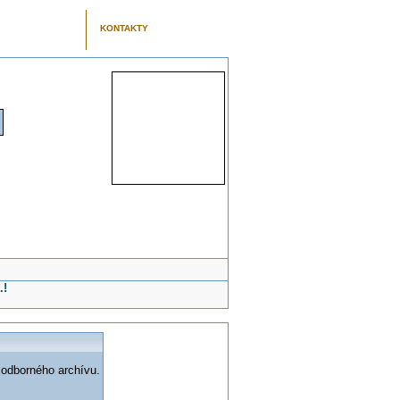
KONTAKTY
.!
 odborného archívu.