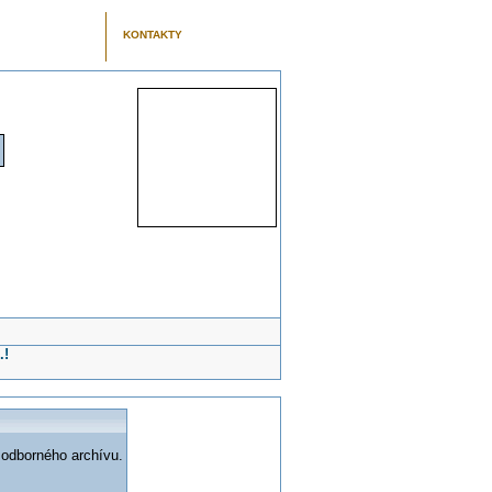
KONTAKTY
.!
 odborného archívu.