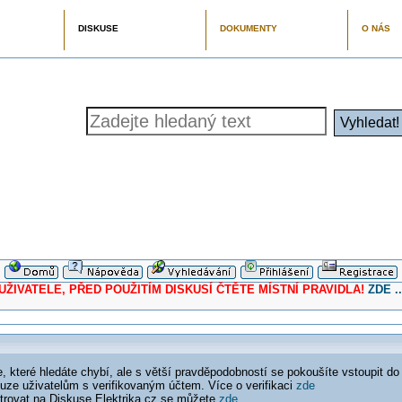
DISKUSE
DOKUMENTY
O NÁS
ELE, PŘED POUŽITÍM DISKUSÍ ČTĚTE MÍSTNÍ PRAVIDLA!
ZDE ..
 které hledáte chybí, ale s větší pravděpodobností se pokoušíte vstoupit do
ouze uživatelům s verifikovaným účtem. Více o verifikaci
zde
istrovat na Diskuse Elektrika.cz se můžete
zde