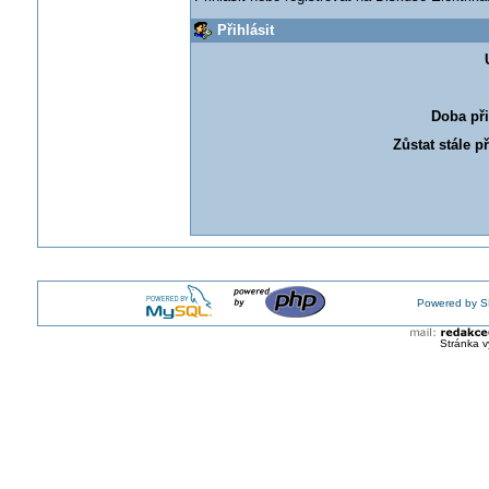
Přihlásit
Doba při
Zůstat stále p
Powered by S
Stránka v