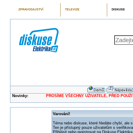
ZPRAVODAJSTVÍ
TELEVIZE
DISKUSE
Novinky:
PROSÍME VŠECHNY UŽIVATELE, PŘED POUŽITÍM 
Varování!
Téma nebo diskuse, které hledáte chybí, ale s
Ten je přístupný pouze uživatelům s verifikov
Přihlásit nebo registrovat na Diskuse Elektri