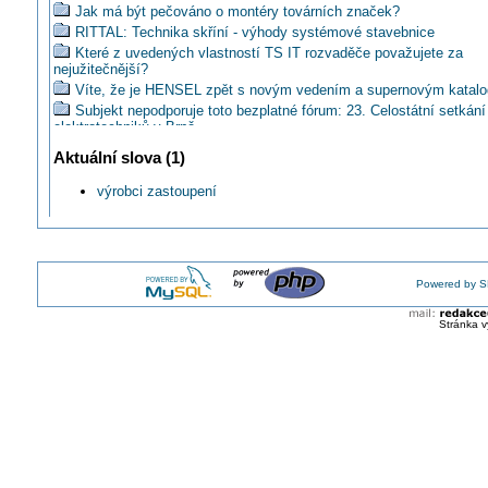
Jak má být pečováno o montéry továrních značek?
RITTAL: Technika skříní - výhody systémové stavebnice
Které z uvedených vlastností TS IT rozvaděče považujete za
nejužitečnější?
Víte, že je HENSEL zpět s novým vedením a supernovým katal
Subjekt nepodporuje toto bezplatné fórum: 23. Celostátní setkání
elektrotechniků v Brně
TRITON: Katalog skříní pro silové rozvaděče
Aktuální slova (1)
ABB: O rozvodnicích Mistral 65 na AMPERu 2014
Jak se vám líbí komunikace výrobců prostřednictvím PR agentur
výrobci zastoupení
TOPSERVIS: Drátěné kabelové žlaby
Společnost ABB otevřela v Brně nový závod na součásti pro vel
napětí
Jakou dělá SCAME technickou podporu skříním?
Powered by S
AKČNÍ TÝDEN: Termokamera Fluke -20%!
GREENLUX: Nová průmyslová svítidla Dust Profi LED
Stránka v
HAGER: Světová premiéra nového vizuálního konceptu rodiny pr
Hager
ELKO EP: FCC certifikace potvrzuje kvalitu iNELS RF Control
OBO: Novinky v sortimentu 2016
Sonepar - velkobchodní událost v květnu 2016
HAGER: Fandíme fotbalu
HORMEN představuje svítidlo ROWW
LAPP KABEL: Lepší podmínky pro zaměstnance - Holešovský z
přesune do Otrokovic