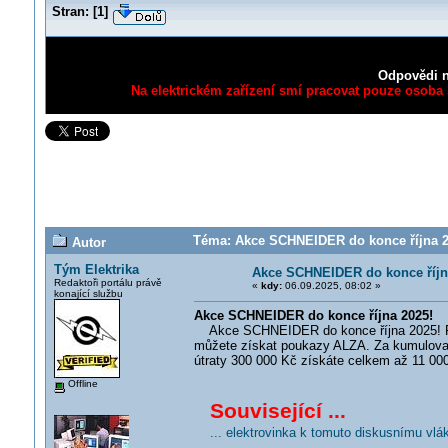
Stran:
[
1
]
Odpovědi n
Na elektrickém zařízení smí pracovat pouze osoba s
Téma: Akce SCHNEIDER do konce října 20
Autor
Tým Elektrika
Akce SCHNEIDER do konce říjn
Redaktoři portálu právě
«
kdy:
06.09.2025, 08:02 »
konající službu
Akce SCHNEIDER do konce října 2025!
Akce SCHNEIDER do konce října 2025! Při 
můžete získat poukazy ALZA. Za kumulovan
útraty 300 000 Kč získáte celkem až 11 000 
Offline
Související ...
... elektrovinka k tomuto diskusnímu vlá