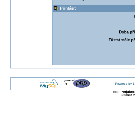
Přihlásit
Doba při
Zůstat stále p
Powered by S
Stránka v