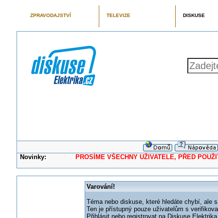
ZPRAVODAJSTVÍ
TELEVIZE
DISKUSE
Novinky:
PROSÍME VŠECHNY UŽIVATELE, PŘED POUŽITÍM 
Varování!
Téma nebo diskuse, které hledáte chybí, ale s
Ten je přístupný pouze uživatelům s verifikov
Přihlásit nebo registrovat na Diskuse Elektri