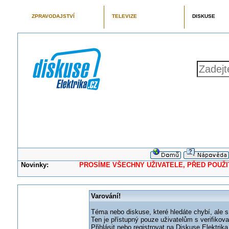
ZPRAVODAJSTVÍ
TELEVIZE
DISKUSE
Novinky:
PROSÍME VŠECHNY UŽIVATELE, PŘED POUŽITÍM 
Varování!
Téma nebo diskuse, které hledáte chybí, ale s
Ten je přístupný pouze uživatelům s verifikov
Přihlásit nebo registrovat na Diskuse Elektri