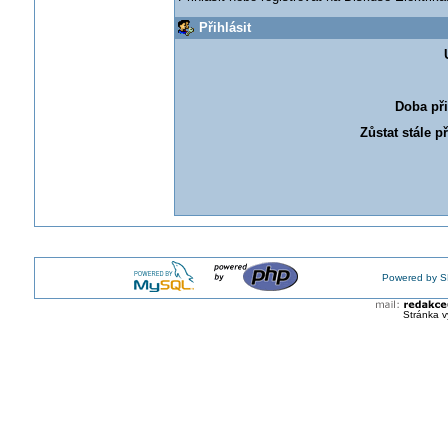
Přihlásit
Doba při
Zůstat stále p
Powered by S
Stránka v