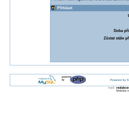
Přihlásit
Doba při
Zůstat stále p
Powered by S
Stránka v