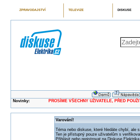
ZPRAVODAJSTVÍ
TELEVIZE
DISKUSE
Novinky:
PROSÍME VŠECHNY UŽIVATELE, PŘED POUŽITÍM 
Varování!
Téma nebo diskuse, které hledáte chybí, ale s
Ten je přístupný pouze uživatelům s verifikov
Přihlásit nebo registrovat na Diskuse Elektri