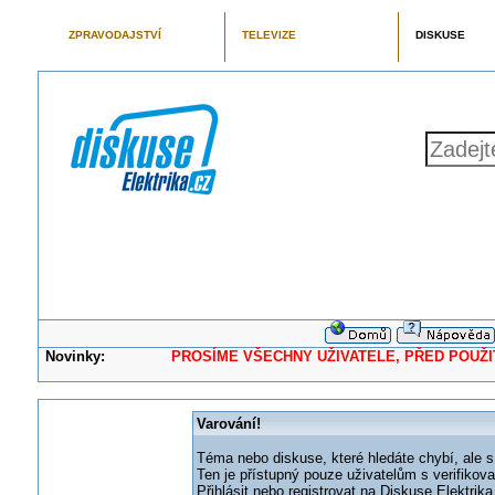
ZPRAVODAJSTVÍ
TELEVIZE
DISKUSE
Novinky:
PROSÍME VŠECHNY UŽIVATELE, PŘED POUŽITÍM 
Varování!
Téma nebo diskuse, které hledáte chybí, ale s
Ten je přístupný pouze uživatelům s verifikov
Přihlásit nebo registrovat na Diskuse Elektri