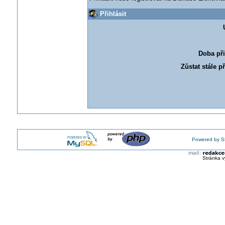
Přihlásit
Doba při
Zůstat stále p
Powered by S
Stránka v