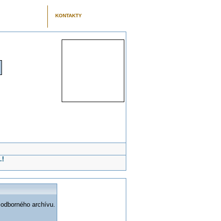
KONTAKTY
.!
 odborného archívu.