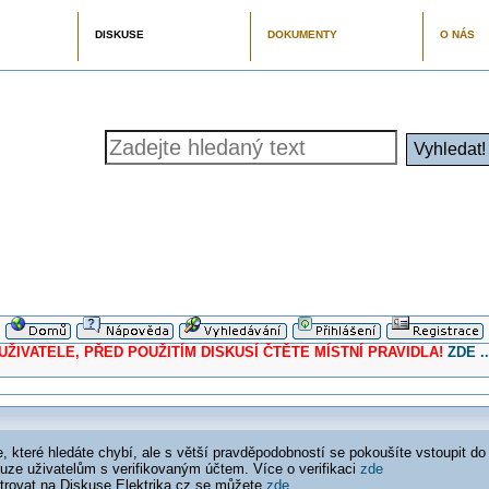
DISKUSE
DOKUMENTY
O NÁS
ELE, PŘED POUŽITÍM DISKUSÍ ČTĚTE MÍSTNÍ PRAVIDLA!
ZDE ..
 které hledáte chybí, ale s větší pravděpodobností se pokoušíte vstoupit do
ouze uživatelům s verifikovaným účtem. Více o verifikaci
zde
istrovat na Diskuse Elektrika.cz se můžete
zde