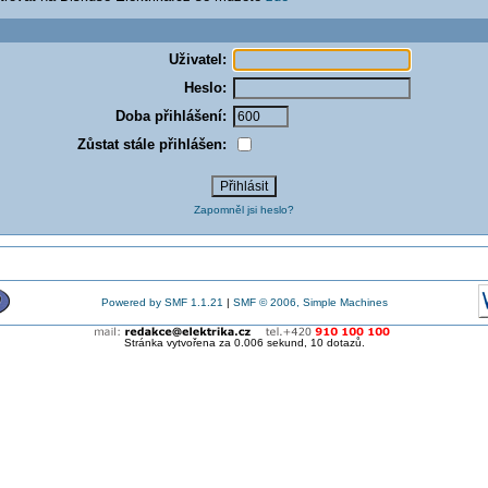
Uživatel:
Heslo:
Doba přihlášení:
Zůstat stále přihlášen:
Zapomněl jsi heslo?
Powered by SMF 1.1.21
|
SMF © 2006, Simple Machines
Stránka vytvořena za 0.006 sekund, 10 dotazů.