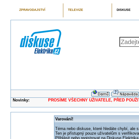
ZPRAVODAJSTVÍ
TELEVIZE
DISKUSE
Novinky:
PROSÍME VŠECHNY UŽIVATELE, PŘED POUŽITÍM 
Varování!
Téma nebo diskuse, které hledáte chybí, ale s
Ten je přístupný pouze uživatelům s verifikov
Přihlásit nebo registrovat na Diskuse Elektri