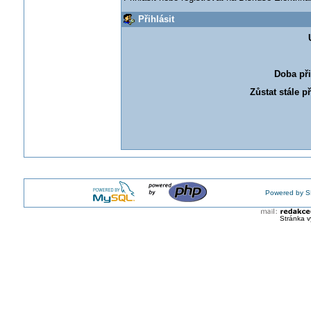
Přihlásit
Doba při
Zůstat stále p
Powered by S
Stránka v