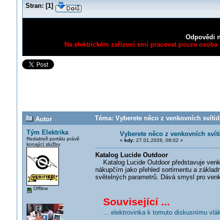
Stran:
[
1
]
Odpovědi n
Na elektrickém zařízení smí pracovat pouze osoba s
Téma: Vyberete něco z venkovních svítid
Autor
Tým Elektrika
Vyberete něco z venkovních svít
Redaktoři portálu právě
«
kdy:
27.01.2026, 08:02 »
konající službu
Katalog Lucide Outdoor
Katalog Lucide Outdoor představuje venkov
nákupčím jako přehled sortimentu a základn
světelných parametrů. Dává smysl pro venko
Offline
Související ...
... elektrovinka k tomuto diskusnímu vlá