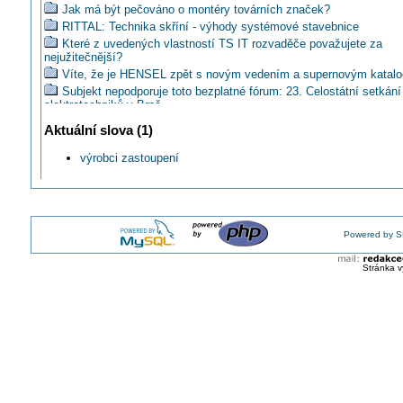
Jak má být pečováno o montéry továrních značek?
RITTAL: Technika skříní - výhody systémové stavebnice
Které z uvedených vlastností TS IT rozvaděče považujete za
nejužitečnější?
Víte, že je HENSEL zpět s novým vedením a supernovým katal
Subjekt nepodporuje toto bezplatné fórum: 23. Celostátní setkání
elektrotechniků v Brně
TRITON: Katalog skříní pro silové rozvaděče
Aktuální slova (1)
ABB: O rozvodnicích Mistral 65 na AMPERu 2014
Jak se vám líbí komunikace výrobců prostřednictvím PR agentur
výrobci zastoupení
TOPSERVIS: Drátěné kabelové žlaby
Společnost ABB otevřela v Brně nový závod na součásti pro vel
napětí
Jakou dělá SCAME technickou podporu skříním?
Powered by S
AKČNÍ TÝDEN: Termokamera Fluke -20%!
GREENLUX: Nová průmyslová svítidla Dust Profi LED
Stránka v
HAGER: Světová premiéra nového vizuálního konceptu rodiny pr
Hager
ELKO EP: FCC certifikace potvrzuje kvalitu iNELS RF Control
OBO: Novinky v sortimentu 2016
Sonepar - velkobchodní událost v květnu 2016
HAGER: Fandíme fotbalu
HORMEN představuje svítidlo ROWW
LAPP KABEL: Lepší podmínky pro zaměstnance - Holešovský z
přesune do Otrokovic